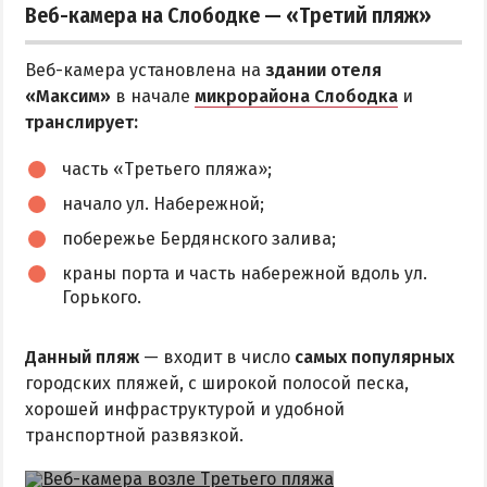
Приазовский природный парк
Веб-камера на Слободке — «Третий пляж»
ПРОЕЗД
Веб-камера установлена на
здании отеля
«Максим»
в начале
микрорайона Слободка
и
Маршрутки
транслирует:
часть «Третьего пляжа»;
РЕКОМЕНДАЦИИ ПО ВЫБОРУ ЖИЛЬЯ
начало ул. Набережной;
Отдых с детьми
побережье Бердянского залива;
Отдых в мае и на майские
краны порта и часть набережной вдоль ул.
Отдых в сентябре
Горького.
Отдых зимой и в межсезонье
Данный пляж
— входит в число
самых популярных
Недорогой отдых
городских пляжей, с широкой полосой песка,
Отдых с бассейном
хорошей инфраструктурой и удобной
Отдых на первой линии
транспортной развязкой.
Отдых на набережной