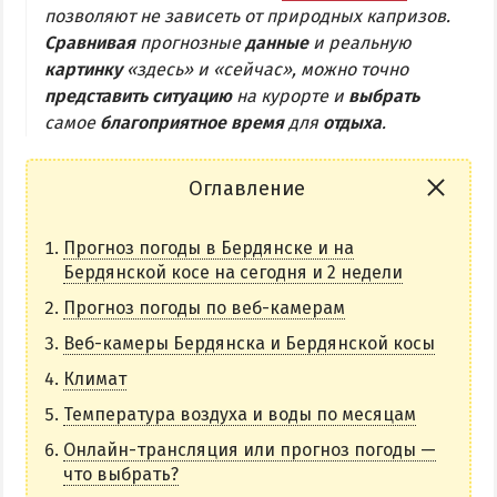
позволяют не зависеть от природных капризов.
Бердянская коса
Сравнивая
прогнозные
данные
и реальную
картинку
«здесь» и «сейчас», можно точно
БЕРДЯНСКАЯ КОСА
представить ситуацию
на курорте и
выбрать
самое
благоприятное время
для
отдыха
.
Ближняя коса
Средняя коса
Оглавление
Дальняя коса
Прогноз погоды в Бердянске и на
Бердянской косе на сегодня и 2 недели
АЗМОЛ
Прогноз погоды по веб-камерам
АКЗ
Веб-камеры Бердянска и Бердянской косы
ВЕРХОВАЯ
Климат
КОЛОНИЯ
Температура воздуха и воды по месяцам
КУРОРТ
ЛИСКИ
Онлайн-трансляция или прогноз погоды —
что выбрать?
МАКОРТЫ