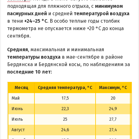
подходящая для пляжного отдыха, с
минимумом
пасмурных дней
и средней
температурой воздуха
в тени
+24–25 °C
. В особо теплые годы столбик
термометра не опускается ниже +20 °C до конца
сентября.
Средняя
, максимальная и минимальная
температуры воздуха
в мае-сентябре в районе
Бердянска и Бердянской косы, по наблюдениям за
последние 10 лет:
Месяц
Средняя температура, °C
Максимум, °C
Ми
Май
17,5
20
Июнь
22,3
24,9
Июль
25
27,7
Август
24,6
27,4