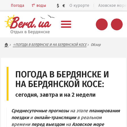
Погода
t°
воды
$
€
О курорте
Азовское море
ВЕСЬ БЕРДЯНСК
🏠
⭐ПОГОДА В БЕРДЯНСКЕ И НА БЕРДЯНСКОЙ КОСЕ
Обзор
Общий обзор курорта
Все базы отдыха и отели
Цены 2026
ПОГОДА В БЕРДЯНСКЕ И
Пляжи
НА БЕРДЯНСКОЙ КОСЕ:
Веб-камеры
сегодня, завтра и на 2 недели
Бердянск в 3D
Среднесуточные прогнозы
на этапе
планирования
КАРТА БЕРДЯНСКА
поездки
и
онлайн-трансляции
в реальном
времени
перед выездом
на
Азовское море
Городская часть