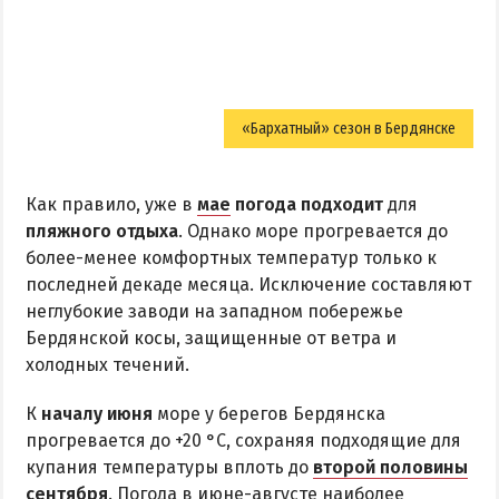
«Бархатный» сезон в Бердянске
Как правило, уже в
мае
погода подходит
для
пляжного отдыха
. Однако море прогревается до
более-менее комфортных температур только к
последней декаде месяца. Исключение составляют
неглубокие заводи на западном побережье
Бердянской косы, защищенные от ветра и
холодных течений.
К
началу июня
море у берегов Бердянска
прогревается до +20 °C, сохраняя подходящие для
купания температуры вплоть до
второй половины
сентября
. Погода в июне-августе наиболее