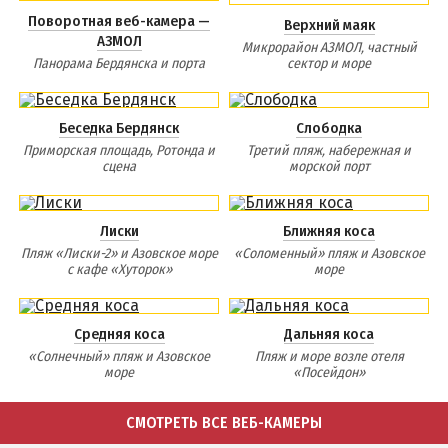
Поворотная веб-камера —
Верхний маяк
АЗМОЛ
Микрорайон АЗМОЛ, частный
Панорама Бердянска и порта
сектор и море
Беседка Бердянск
Слободка
Приморская площадь, Ротонда и
Третий пляж, набережная и
сцена
морской порт
Лиски
Ближняя коса
Пляж «Лиски-2» и Азовское море
«Соломенный» пляж и Азовское
с кафе «Хуторок»
море
Средняя коса
Дальняя коса
«Солнечный» пляж и Азовское
Пляж и море возле отеля
море
«Посейдон»
СМОТРЕТЬ ВСЕ ВЕБ-КАМЕРЫ