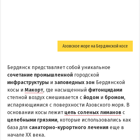
Азовское море на Бердянской косе
Бердянск представляет собой уникальное
сочетание промышленной
городской
инфраструктуры
и
заповедных зон
Бердянской
косы и
Макорт
, где насыщенный
фитонцидами
степной воздух смешивается с
йодом
и
бромом
,
испаряющимися с поверхности Азовского моря. В
основании косы лежит
цепь соленых лиманов
с
целебными грязями
, которые использовались как
база для
санаторно-курортного лечения
еще в
начале ХХ века.