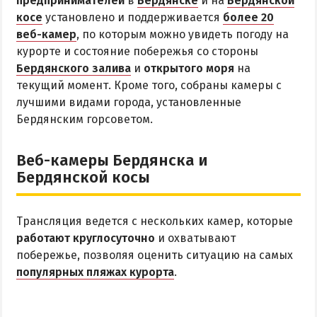
предпринимателей
в
Бердянске
и на
Бердянской
косе
установлено и поддерживается
более 20
Аквапарк
веб-камер
, по которым можно увидеть погоду на
Дельфинарий
курорте и состояние побережья со стороны
Зоопарк
Бердянского залива
и
открытого моря
на
текущий момент. Кроме того, собраны камеры с
Виндсерфинг
лучшими видами города, установленные
Рыбалка
Бердянским горсоветом.
ДОСТОПРИМЕЧАТЕЛЬНОСТИ
Веб-камеры Бердянска и
Бердянской косы
Памятники и скульптуры
Приморская площадь
Трансляция ведется с нескольких камер, которые
Бердянские маяки
работают круглосуточно
и охватывают
побережье, позволяя оценить ситуацию на самых
ЭКСКУРСИИ И МАРШРУТЫ
популярных пляжах курорта
.
Острова Дзендзик