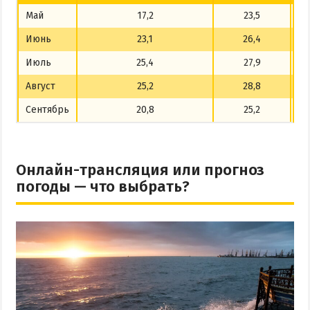
Май
17,2
23,5
Июнь
23,1
26,4
Июль
25,4
27,9
Август
25,2
28,8
Сентябрь
20,8
25,2
Онлайн-трансляция или прогноз
погоды — что выбрать?