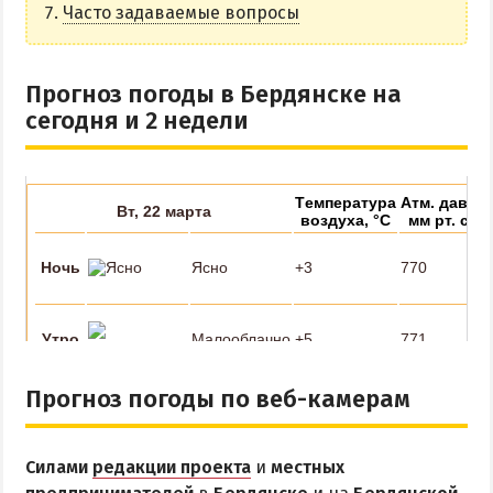
Часто задаваемые вопросы
НАГОРНАЯ ЧАСТЬ
ПЕСКИ
Прогноз погоды в Бердянске на
СЛОБОДКА
сегодня и 2 недели
ЦЕНТР
ЧАСТНЫЙ СЕКТОР
АЗОВСКОЕ (ЛУНАЧАРСКОЕ)
НОВОПЕТРОВКА
ЛЕЧЕНИЕ И БАЛЬНЕОТЕРАПИЯ
Грязи, лиманы и соленые озера
Санатории
История курорта
Прогноз погоды по веб-камерам
ПИТАНИЕ
Силами
редакции проекта
и
местных
РАЗВЛЕЧЕНИЯ