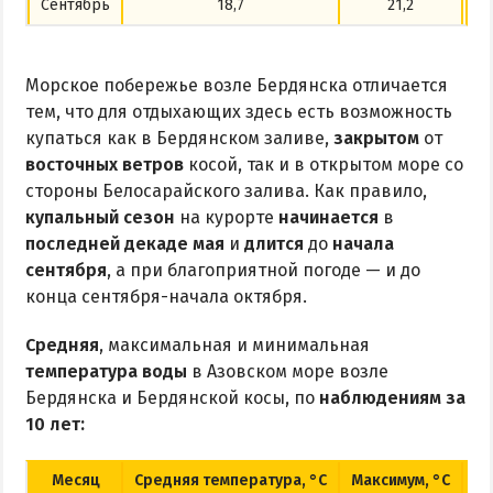
Сентябрь
18,7
21,2
Морское побережье возле Бердянска отличается
тем, что для отдыхающих здесь есть возможность
купаться как в Бердянском заливе,
закрытом
от
восточных ветров
косой, так и в открытом море со
стороны Белосарайского залива. Как правило,
купальный сезон
на курорте
начинается
в
последней декаде мая
и
длится
до
начала
сентября
, а при благоприятной погоде — и до
конца сентября-начала октября.
Средняя
, максимальная и минимальная
температура воды
в Азовском море возле
Бердянска и Бердянской косы, по
наблюдениям за
10 лет:
Месяц
Средняя температура, °C
Максимум, °C
Ми