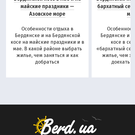
майские праздники —
бархатный сез
Азовское море
мо
Особенности отдыха в
Особенност
Бердянске и на Бердянской
Бердянске и н
косе на майские праздники и в
косе в се
мае. В какой районе выбрать
«бархатный сезо
жилье, чем заняться и как
жилье, чем за
добраться
доехать н