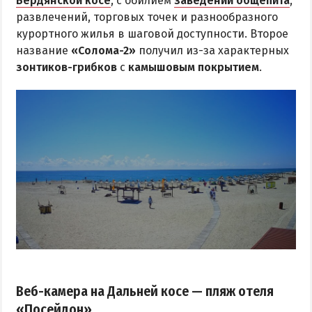
Бердянской косе
, с обилием
заведений общепита
,
развлечений, торговых точек и разнообразного
курортного жилья в шаговой доступности. Второе
название
«Солома-2»
получил из-за характерных
зонтиков-грибков
с
камышовым покрытием
.
Веб-камера на Дальней косе — пляж отеля
«Посейдон»