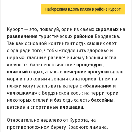
Набережная вдоль пляжа в районе Курорт
Курорт — это, пожалуй, один из самых
скромных
на
развлечения
туристических
районов
Бердянска.
Так как основной контингент отдыхающих едет
сюда ради того, чтобы «подлечить здоровье и
нервы», главным развлечением у большинства
являются бальнеологические
процедуры
,
пляжный отдых
, а также
вечерние прогулки
вдоль
моря и парковыми зонами санаториев. Днем на
пляжи могут заплывать катера с
«бананами»
и
«плюшками»
с Бердянской косы; на территории
некоторых отелей и баз отдыха есть
бассейны
,
детские и спортивные
площадки
.
Относительно недалеко от Курорта, на
противоположном берегу Красного лимана,