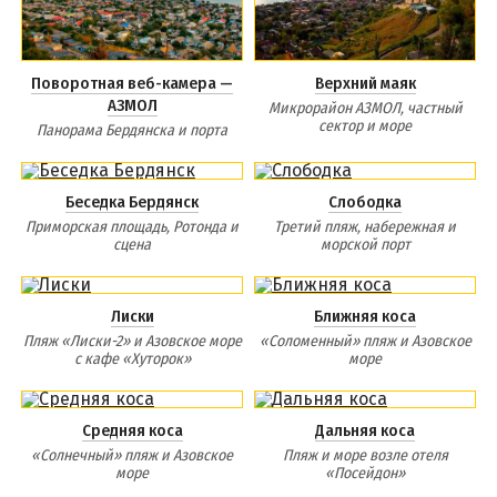
Поворотная веб-камера —
Верхний маяк
АЗМОЛ
Микрорайон АЗМОЛ, частный
сектор и море
Панорама Бердянска и порта
Беседка Бердянск
Слободка
Приморская площадь, Ротонда и
Третий пляж, набережная и
сцена
морской порт
Лиски
Ближняя коса
Пляж «Лиски-2» и Азовское море
«Соломенный» пляж и Азовское
с кафе «Хуторок»
море
Средняя коса
Дальняя коса
«Солнечный» пляж и Азовское
Пляж и море возле отеля
море
«Посейдон»