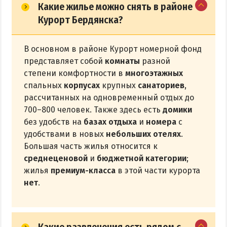
Какие жилье можно снять в районе
Курорт Бердянска?
В основном в районе Курорт номерной фонд
представляет собой
комнаты
разной
степени комфортности в
многоэтажных
спальных
корпусах
крупных
санаториев
,
рассчитанных на одновременный отдых до
700–800 человек. Также здесь есть
домики
без удобств на
базах отдыха
и
номера
с
удобствами в новых
небольших отелях
.
Большая часть жилья относится к
среднеценовой
и
бюджетной категории
;
жилья
премиум-класса
в этой части курорта
нет
.
Какие развлечения есть рядом с