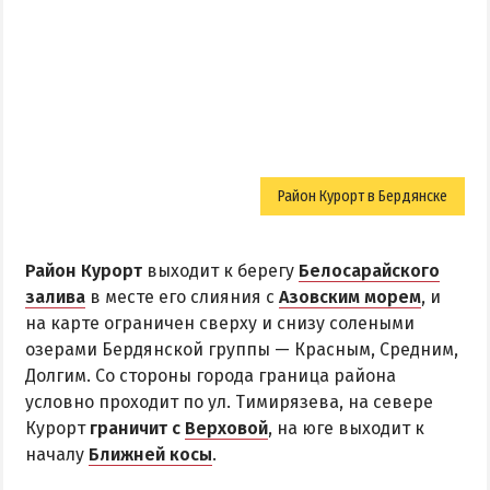
Приазовский природный парк
ПРОЕЗД
Маршрутки
РЕКОМЕНДАЦИИ ПО ВЫБОРУ ЖИЛЬЯ
Район Курорт в Бердянске
Отдых с детьми
Отдых в мае и на майские
Район Курорт
выходит к берегу
Белосарайского
Отдых в сентябре
залива
в месте его слияния с
Азовским морем
, и
на карте ограничен сверху и снизу солеными
Отдых зимой и в межсезонье
озерами Бердянской группы — Красным, Средним,
Недорогой отдых
Долгим. Со стороны города граница района
Отдых с бассейном
условно проходит по ул. Тимирязева, на севере
Курорт
граничит с
Верховой
, на юге выходит к
Отдых на первой линии
началу
Ближней косы
.
Отдых на набережной