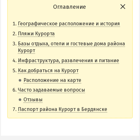
НАГОРНАЯ ЧАСТЬ
Оглавление
ПЕСКИ
Географическое расположение и история
СЛОБОДКА
Пляжи Курорта
ЦЕНТР
Базы отдыха, отели и гостевые дома района
ЧАСТНЫЙ СЕКТОР
Курорт
АЗОВСКОЕ (ЛУНАЧАРСКОЕ)
Инфраструктура, развлечения и питание
НОВОПЕТРОВКА
Как добраться на Курорт
ЛЕЧЕНИЕ И БАЛЬНЕОТЕРАПИЯ
Расположение на карте
Грязи, лиманы и соленые озера
Часто задаваемые вопросы
Санатории
Отзывы
История курорта
Паспорт района Курорт в Бердянске
ПИТАНИЕ
РАЗВЛЕЧЕНИЯ