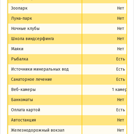
Зоопарк
Нет
Луна-парк
Нет
Ночные клубы
Нет
Школа виндсерфинга
Нет
Маяки
Нет
Рыбалка
Есть
Источники минеральных вод
Есть
Санаторное лечение
Есть
Веб-камеры
1 камера
Банкоматы
Нет
Оплата картой
Есть
Автостанция
Нет
Железнодорожный вокзал
Нет