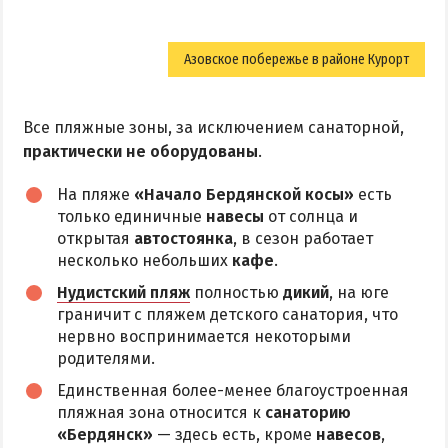
Азовское побережье в районе Курорт
Все пляжные зоны, за исключением санаторной,
практически не оборудованы
.
На пляже
«Начало Бердянской косы»
есть
только единичные
навесы
от солнца и
открытая
автостоянка
, в сезон работает
несколько небольших
кафе
.
Нудистский пляж
полностью
дикий
, на юге
граничит с пляжем детского санатория, что
нервно воспринимается некоторыми
родителями.
Единственная более-менее благоустроенная
пляжная зона относится к
санаторию
«Бердянск»
— здесь есть, кроме
навесов
,