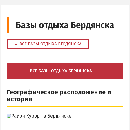
Аквапарк
Дельфинарий
Базы отдыха Бердянска
Зоопарк
Виндсерфинг
→ ВСЕ БАЗЫ ОТДЫХА БЕРДЯНСКА
Рыбалка
ДОСТОПРИМЕЧАТЕЛЬНОСТИ
ВСЕ БАЗЫ ОТДЫХА БЕРДЯНСКА
Памятники и скульптуры
Приморская площадь
Географическое расположение и
Бердянские маяки
история
ЭКСКУРСИИ И МАРШРУТЫ
Острова Дзендзик