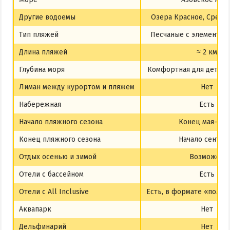
Другие водоемы
Озера Красное, Средне
Тип пляжей
Песчаные с элементам
Длина пляжей
≈ 2 км
Глубина моря
Комфортная для детей 
Лиман между курортом и пляжем
Нет
Набережная
Есть
Начало пляжного сезона
Конец мая-ию
Конец пляжного сезона
Начало сентяб
Отдых осенью и зимой
Возможен
Отели с бассейном
Есть
Отели с All Inclusive
Есть, в формате «полны
Аквапарк
Нет
Дельфинарий
Нет