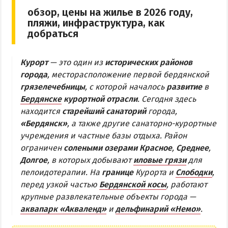
обзор, цены на жилье в 2026 году,
Бердянская коса
пляжи, инфраструктура, как
добраться
БЕРДЯНСКАЯ КОСА
Курорт
— это один из
исторических районов
Ближняя коса
города
, месторасположение первой бердянской
Средняя коса
грязелечебницы
, с которой началось
развитие
в
Бердянске
Дальняя коса
курортной отрасли
. Сегодня здесь
находится
старейший санаторий
города,
«Бердянск»
, а также другие санаторно-курортные
АЗМОЛ
учреждения и частные базы отдыха. Район
АКЗ
ограничен
солеными озерами Красное
,
Среднее
,
ВЕРХОВАЯ
Долгое
, в которых добывают
иловые грязи
для
пелоидотерапии. На
границе
Курорта и
Слободки
,
КОЛОНИЯ
перед узкой частью
Бердянской косы
, работают
КУРОРТ
крупные развлекательные объекты города —
ЛИСКИ
аквапарк «Акваленд»
и
дельфинарий «Немо»
.
МАКОРТЫ