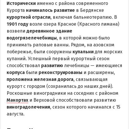
Квартиры посуточно
Исторически
именно с района современного
Курорта
начиналось развитие
в Бердянске
курортной отрасли
, включая бальнеотерапию. В
1901 году
возле озера Красное (Красного лимана)
возвели
деревянное здание
водогрязелечебницы
, в которой можно было
принимать раповые ванны. Рядом, на азовском
побережье, были сооружены
купальни
для морских
купаний. Успешный первый курортный сезон
способствовал
развитию
лечебницы — имеющиеся
корпуса
были
реконструированы
и расширены,
проложена железная дорога
, связывающая
курорт с городом (сохранилась до наших дней).
Роскошные виноградники на соседних с районом
Макортах
и Верховой способствовали развитию
виноградолечения
, сезон которого начинался с 15
августа.