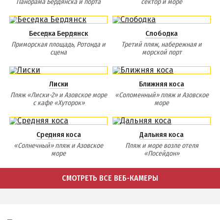
Панорама Бердянска и порта
сектор и море
Беседка Бердянск
Слободка
Приморская площадь, Ротонда и
Третий пляж, набережная и
сцена
морской порт
Лиски
Ближняя коса
Пляж «Лиски-2» и Азовское море
«Соломенный» пляж и Азовское
с кафе «Хуторок»
море
Средняя коса
Дальняя коса
«Солнечный» пляж и Азовское
Пляж и море возле отеля
море
«Посейдон»
СМОТРЕТЬ ВСЕ ВЕБ-КАМЕРЫ