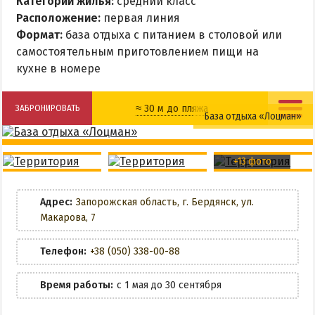
Категории жилья:
средний класс
НАГОРНАЯ ЧАСТЬ
Расположение:
первая линия
Формат:
база отдыха с питанием в столовой или
ПЕСКИ
самостоятельным приготовлением пищи на
СЛОБОДКА
кухне в номере
ЦЕНТР
ЧАСТНЫЙ СЕКТОР
≈ 30 м до пляжа
ЗАБРОНИРОВАТЬ
База отдыха «Лоцман»
АЗОВСКОЕ (ЛУНАЧАРСКОЕ)
Столовая
Детская площадка
НОВОПЕТРОВКА
+13 фото
ЛЕЧЕНИЕ И БАЛЬНЕОТЕРАПИЯ
Кафе
Детская анимация
Грязи, лиманы и соленые озера
Адрес:
Запорожская область, г. Бердянск, ул.
Кухня в номере
Макарова, 7
Санатории
История курорта
Wi-Fi
Телефон:
+38 (050) 338-00-88
Беседки
ПИТАНИЕ
Время работы:
с 1 мая до 30 сентября
РАЗВЛЕЧЕНИЯ
Мангальная зона