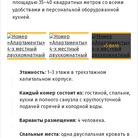
Приазовский природный парк
площадью 35–40 квадратных метров со всеми
удобствами и персональной оборудованной
кухней.
ПРОЕЗД
Маршрутки
+5 фото
РЕКОМЕНДАЦИИ ПО ВЫБОРУ ЖИЛЬЯ
Отдых с детьми
Этажность:
1–3 этажи в трехэтажном
Отдых в мае и на майские
капитальном корпусе.
Отдых в сентябре
Отдых зимой и в межсезонье
Каждый номер состоит из:
гостиной, спальни,
кухни и полного санузла с круглосуточной
Недорогой отдых
подачей горячей и холодной воды.
Отдых с бассейном
Варианты размещения:
4 человека.
Отдых на первой линии
Отдых на набережной
Спальные места:
одна двуспальная кровать в