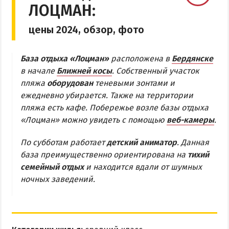
ЛОЦМАН:
Бердянская коса
цены 2024, обзор, фото
БЕРДЯНСКАЯ КОСА
База отдыха «Лоцман»
расположена в
Бердянске
Ближняя коса
в начале
Ближней косы
. Собственный участок
пляжа
оборудован
теневыми зонтами и
Средняя коса
ежедневно убирается. Также на территории
Дальняя коса
пляжа есть кафе. Побережье возле базы отдыха
«Лоцман» можно увидеть с помощью
веб-камеры
.
АЗМОЛ
По субботам работает
детский аниматор
. Данная
АКЗ
база преимущественно ориентирована на
тихий
ВЕРХОВАЯ
семейный отдых
и находится вдали от шумных
КОЛОНИЯ
ночных заведений.
КУРОРТ
ЛИСКИ
МАКОРТЫ