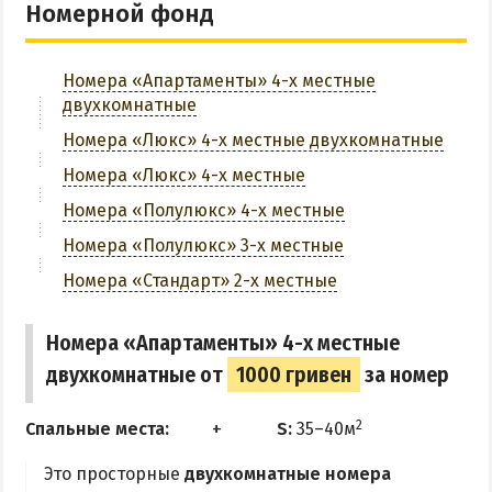
Номерной фонд
Аквапарк
Парковка
Дельфинарий
Номера «Апартаменты» 4-х местные
Веб-камера
Зоопарк
двухкомнатные
Виндсерфинг
Номера «Люкс» 4-х местные двухкомнатные
ЗАБРОНИРОВАТЬ
Рыбалка
Номера «Люкс» 4-х местные
Номера «Полулюкс» 4-х местные
ДОСТОПРИМЕЧАТЕЛЬНОСТИ
Номера «Полулюкс» 3-х местные
Памятники и скульптуры
Номера «Стандарт» 2-х местные
Приморская площадь
Номера «Апартаменты» 4-х местные
Бердянские маяки
двухкомнатные от
1000 гривен
за номер
ЭКСКУРСИИ И МАРШРУТЫ
2
Спальные места:
S:
35–40м
Острова Дзендзик
Это просторные
двухкомнатные номера