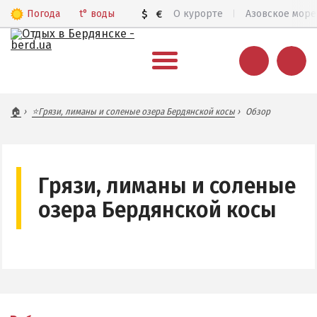
Погода
t°
воды
$
€
О курорте
Азовское море
ВЕСЬ БЕРДЯНСК
🏠
⭐Грязи, лиманы и соленые озера Бердянской косы
Обзор
Общий обзор курорта
Все базы отдыха и отели
Цены 2026
Грязи, лиманы и соленые
Пляжи
озера Бердянской косы
Веб-камеры
Бердянск в 3D
КАРТА БЕРДЯНСКА
Городская часть