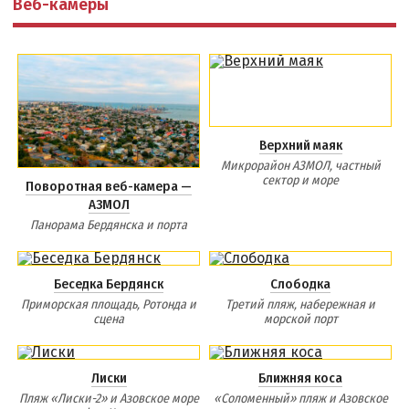
Веб-камеры
Бердянская коса
БЕРДЯНСКАЯ КОСА
Ближняя коса
Верхний маяк
Средняя коса
Микрорайон АЗМОЛ, частный
Дальняя коса
сектор и море
Поворотная веб-камера —
АЗМОЛ
Панорама Бердянска и порта
АЗМОЛ
АКЗ
Беседка Бердянск
Слободка
ВЕРХОВАЯ
Приморская площадь, Ротонда и
Третий пляж, набережная и
КОЛОНИЯ
сцена
морской порт
КУРОРТ
ЛИСКИ
Лиски
Ближняя коса
МАКОРТЫ
Пляж «Лиски-2» и Азовское море
«Соломенный» пляж и Азовское