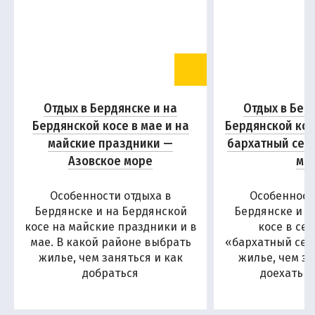
Отдых в Бердянске и на
Отдых в Бер
Бердянской косе в мае и на
Бердянской кос
майские праздники —
бархатный сез
Азовское море
мо
Особенности отдыха в
Особенност
Бердянске и на Бердянской
Бердянске и н
косе на майские праздники и в
косе в се
мае. В какой районе выбрать
«бархатный сезо
жилье, чем заняться и как
жилье, чем за
добраться
доехать н