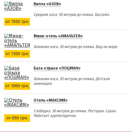
Приазовский природный парк
Вилла «АЗОВ»
Средняя коса. 50 метров до пляжа. Бассейн.
ПРОЕЗД
от 1500 грн.
Маршрутки
Мини-отель «АМАЛЬТЕЯ»
Ближняя коса. 30 метров до пляжа. Вид на море.
РЕКОМЕНДАЦИИ ПО ВЫБОРУ ЖИЛЬЯ
от 1300 грн.
Отдых с детьми
База отдыха «ЛОЦМАН»
Отдых в мае и на майские
Отдых в сентябре
Ближняя коса. 30 метров до пляжа. Детская
анимация.
от 1000 грн.
Отдых зимой и в межсезонье
Недорогой отдых
Отель «МАКСИМ»
Отдых с бассейном
Слободка. 30 метров до пляжа. Ресторан. Сауна.
Отдых на первой линии
Работает круглогодично.
от 650 грн.
Отдых на набережной