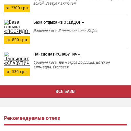
зоной. Завтрак включен.
от 2300 грн.
Аквапарк
Дельфинарий
База отдыха «ПОСЕЙДОН»
Зоопарк
Дальняя коса. В пляжной зоне. Кафе.
Виндсерфинг
от 800 грн.
Рыбалка
Пансионат «СЛАВУТИЧ»
ДОСТОПРИМЕЧАТЕЛЬНОСТИ
Средняя коса. 100 метров до пляжа. Детская
анимация. Столовая.
от 530 грн.
Памятники и скульптуры
Приморская площадь
ВСЕ БАЗЫ
Бердянские маяки
ЭКСКУРСИИ И МАРШРУТЫ
Рекомендуемые отели
Острова Дзендзик