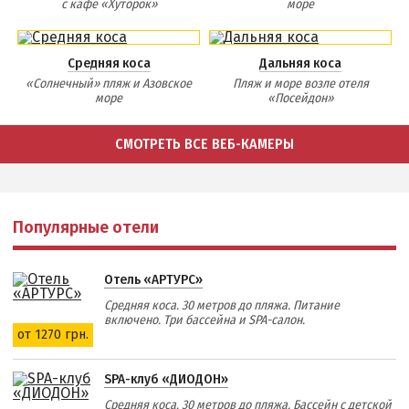
с кафе «Хуторок»
море
НАГОРНАЯ ЧАСТЬ
ПЕСКИ
Средняя коса
Дальняя коса
СЛОБОДКА
«Солнечный» пляж и Азовское
Пляж и море возле отеля
море
«Посейдон»
ЦЕНТР
ЧАСТНЫЙ СЕКТОР
СМОТРЕТЬ ВСЕ ВЕБ-КАМЕРЫ
АЗОВСКОЕ (ЛУНАЧАРСКОЕ)
НОВОПЕТРОВКА
ЛЕЧЕНИЕ И БАЛЬНЕОТЕРАПИЯ
Популярные отели
Грязи, лиманы и соленые озера
Отель «АРТУРС»
Санатории
Средняя коса. 30 метров до пляжа. Питание
История курорта
включено. Три бассейна и SPA-салон.
от 1270 грн.
ПИТАНИЕ
SPA-клуб «ДИОДОН»
РАЗВЛЕЧЕНИЯ
Средняя коса. 30 метров до пляжа. Бассейн с детской