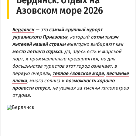
Бердянск: отдых на
Азовском море 2026
Бердянская коса
БЕРДЯНСКАЯ КОСА
Бердянск
— это
самый крупный курорт
украинского Приазовья
, который
сотни тысяч
Ближняя коса
жителей нашей страны
ежегодно выбирают как
Средняя коса
место летнего отдыха
. Да, здесь есть и морской
порт, и промышленные предприятия, но для
Дальняя коса
большинства туристов этот город означает, в
первую очередь,
теплое Азовское море
,
песчаные
АЗМОЛ
пляжи
, много солнца и
возможность хорошо
АКЗ
провести отпуск
, не уезжая за тысячи километров
ВЕРХОВАЯ
от дома.
КОЛОНИЯ
КУРОРТ
ЛИСКИ
МАКОРТЫ