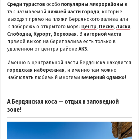
Среди туристов
особо
популярны микрорайоны
в
так называемой
нижней части города
, которые
выходят прямо на пляжи Бердянского залива или
к побережью открытого моря:
Центр
,
Пески
,
Лиски
,
Слободка
,
Курорт
,
Верховая
. В
нагорной части
прямой выход на берег залива есть только в
удаленном от центра районе
АКЗ
.
Именно в центральной части Бердянска находится
городская набережная
, и именно там можно
наблюдать любимый многими
вечерний «движ»
!
А Бердянская коса — отдых в заповедной
зоне!