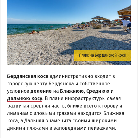
Пляж на Бердянской косе
Бердянская коса
административно входит в
городскую черту Бердянска и
собственное
условное
деление
на
Ближнюю
,
Среднюю
и
Дальнюю косу
. В плане инфраструктуры самая
развитая средняя часть, ближе всего к городу и
лиманам с иловыми грязями находится Ближняя
коса, а Дальняя знаменита своими широкими
дикими пляжами и заповедными пейзажами.