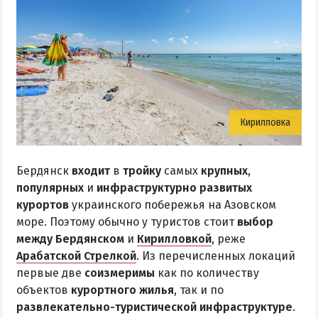
Кирилловка
Бердянск
входит
в
тройку
самых
крупных
,
популярных
и
инфраструктурно развитых
курортов
украинского побережья на Азовском
море. Поэтому обычно у туристов стоит
выбор
между Бердянском
и
Кирилловкой
, реже
Арабатской Стрелкой
. Из перечисленных локаций
первые две
соизмеримы
как по количеству
объектов
курортного жилья
, так и по
развлекательно-туристической инфраструктуре
.