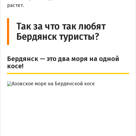
растет.
Аквапарк
Дельфинарий
Так за что так любят
Зоопарк
Бердянск туристы?
Виндсерфинг
Рыбалка
Бердянск — это два моря на одной
ДОСТОПРИМЕЧАТЕЛЬНОСТИ
косе!
Памятники и скульптуры
Приморская площадь
Бердянские маяки
ЭКСКУРСИИ И МАРШРУТЫ
Острова Дзендзик