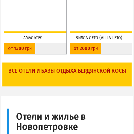
АМАЛЬТЕЯ
ВИЛЛА ЛЕТО (VILLA LETO)
Ближняя коса
Средняя коса
от
1300
грн
от
2000
грн
До пляжа: 30 м
До пляжа: 200 м
На карте
На карте
ВСЕ ОТЕЛИ И БАЗЫ ОТДЫХА БЕРДЯНСКОЙ КОСЫ
Отели и жилье в
Новопетровке