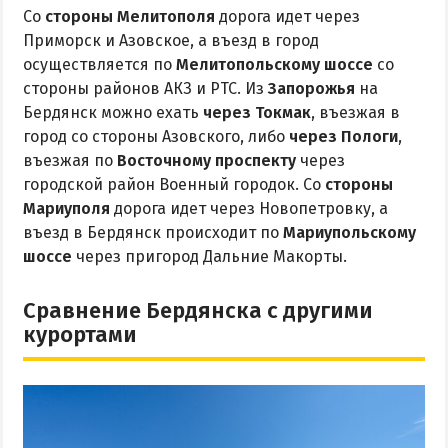
Со
стороны Мелитополя
дорога идет через
Приморск и Азовское, а въезд в город
осуществляется по
Мелитопольскому шоссе
со
стороны районов АКЗ и РТС. Из
Запорожья
на
Бердянск можно ехать
через Токмак
, въезжая в
город со стороны Азовского, либо
через Пологи
,
въезжая по
Восточному проспекту
через
городской район Военный городок. Со
стороны
Мариуполя
дорога идет через Новопетровку, а
въезд в Бердянск происходит по
Мариупольскому
шоссе
через пригород Дальние Макорты.
Сравнение Бердянска с другими
курортами