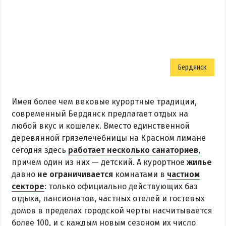
НАГОРНАЯ ЧАСТЬ
ПЕСКИ
СЛОБОДКА
ЦЕНТР
Бердянск
ЧАСТНЫЙ СЕКТОР
АЗОВСКОЕ (ЛУНАЧАРСКОЕ)
Имея более чем вековые курортные традиции,
НОВОПЕТРОВКА
современный Бердянск предлагает отдых на
ЛЕЧЕНИЕ И БАЛЬНЕОТЕРАПИЯ
любой вкус и кошелек. Вместо единственной
деревянной грязелечебницы на Красном лимане
Грязи, лиманы и соленые озера
сегодня здесь
работает несколько санаториев
,
Санатории
причем один из них — детский. А курортное
жилье
История курорта
давно
не ограничивается
комнатами в
частном
секторе
: только официально действующих баз
отдыха, пансионатов, частных отелей и гостевых
ПИТАНИЕ
домов в пределах городской черты насчитывается
РАЗВЛЕЧЕНИЯ
более 100, и с каждым новым сезоном их число