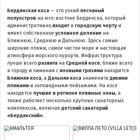
Бердянская коса
— это узкий
песчаный
полуостров
на юго-востоке Бердянска, который
административно
входит
в
городскую черту
и
имеет собственное
условное деление
на
Ближнюю, Среднюю и Дальнюю. Здесь самые
широкие пляжи, самое чистое море и настоящая
атмосфера морского курорта. Инфраструктура
лучше всего
развита
на
Cредней косе
, ближе всего
к городу и лиманам с
иловыми грязями
находится
Ближняя коса
, а
Дальняя коса
знаменита
дикими
пляжами
и заповедными пейзажами. На косе
находятся
лучшие в регионе пляжные зоны
, а
также работает несколько крупных санаторных
комплексов, включая
детский санаторий
«Бердянский»
.