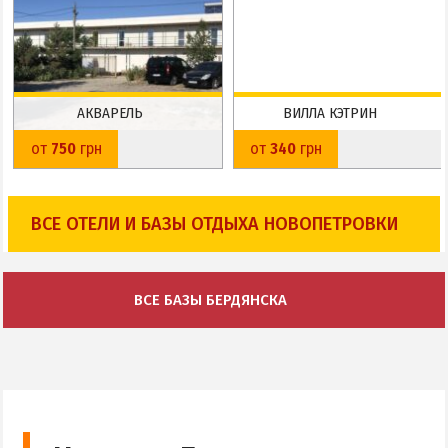
АКВАРЕЛЬ
ВИЛЛА КЭТРИН
Новопетровка
Новопетровка
от
750
грн
от
340
грн
До пляжа: 50 м
До пляжа: 100 м
На карте
На карте
ВСЕ ОТЕЛИ И БАЗЫ ОТДЫХА НОВОПЕТРОВКИ
ВСЕ БАЗЫ БЕРДЯНСКА