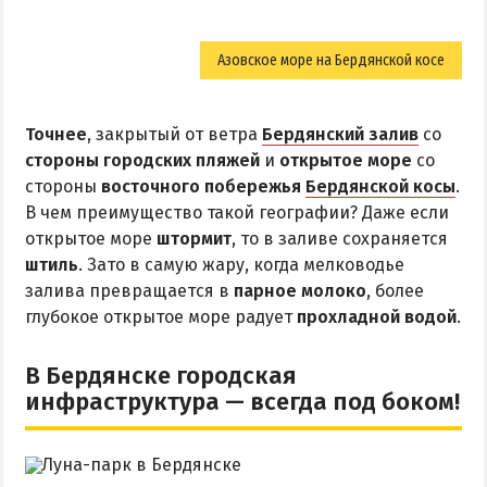
Приазовский природный парк
Азовское море на Бердянской косе
ПРОЕЗД
Маршрутки
Точнее
, закрытый от ветра
Бердянский залив
со
стороны городских пляжей
и
открытое море
со
РЕКОМЕНДАЦИИ ПО ВЫБОРУ ЖИЛЬЯ
стороны
восточного побережья
Бердянской косы
.
В чем преимущество такой географии? Даже если
Отдых с детьми
открытое море
штормит
, то в заливе сохраняется
Отдых в мае и на майские
штиль
. Зато в самую жару, когда мелководье
залива превращается в
парное молоко
, более
Отдых в сентябре
глубокое открытое море радует
прохладной водой
.
Отдых зимой и в межсезонье
Недорогой отдых
В Бердянске городская
Отдых с бассейном
инфраструктура — всегда под боком!
Отдых на первой линии
Отдых на набережной