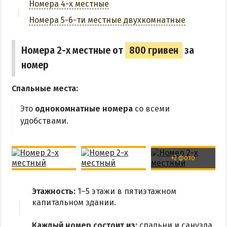
Номера 4-х местные
Аквапарк
Номера 5-6-ти местные двухкомнатные
Дельфинарий
Зоопарк
Номера 2-х местные от
800 гривен
за
Виндсерфинг
номер
Рыбалка
Спальные места:
ДОСТОПРИМЕЧАТЕЛЬНОСТИ
Это
однокомнатные номера
со всеми
удобствами.
Памятники и скульптуры
Приморская площадь
+2 фото
Бердянские маяки
ЭКСКУРСИИ И МАРШРУТЫ
Этажность:
1–5 этажи в пятиэтажном
капитальном здании.
Острова Дзендзик
Каждый номер состоит из:
спальни и санузла