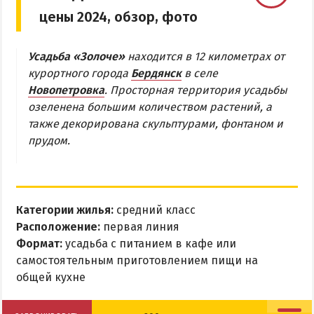
цены 2024, обзор, фото
Бердянская коса
Усадьба «Золоче»
находится в 12 километрах от
БЕРДЯНСКАЯ КОСА
курортного города
Бердянск
в селе
Новопетровка
. Просторная территория усадьбы
Ближняя коса
озеленена большим количеством растений, а
Средняя коса
также декорирована скульптурами, фонтаном и
Дальняя коса
прудом.
АЗМОЛ
АКЗ
Категории жилья:
средний класс
ВЕРХОВАЯ
Расположение:
первая линия
КОЛОНИЯ
Формат:
усадьба с питанием в кафе или
самостоятельным приготовлением пищи на
КУРОРТ
общей кухне
ЛИСКИ
МАКОРТЫ