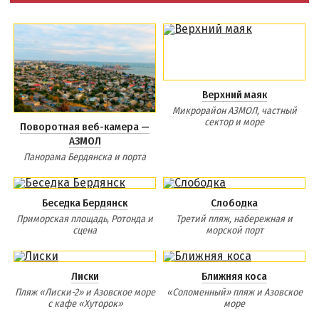
Верхний маяк
Микрорайон АЗМОЛ, частный
сектор и море
Поворотная веб-камера —
АЗМОЛ
Панорама Бердянска и порта
Беседка Бердянск
Слободка
Приморская площадь, Ротонда и
Третий пляж, набережная и
сцена
морской порт
Лиски
Ближняя коса
Пляж «Лиски-2» и Азовское море
«Соломенный» пляж и Азовское
с кафе «Хуторок»
море