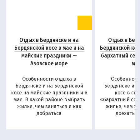
Отдых в Бердянске и на
Отдых в Бер
Бердянской косе в мае и на
Бердянской кос
майские праздники —
бархатный сез
Азовское море
мо
Особенности отдыха в
Особенност
Бердянске и на Бердянской
Бердянске и н
косе на майские праздники и в
косе в се
мае. В какой районе выбрать
«бархатный сезо
жилье, чем заняться и как
жилье, чем за
добраться
доехать н