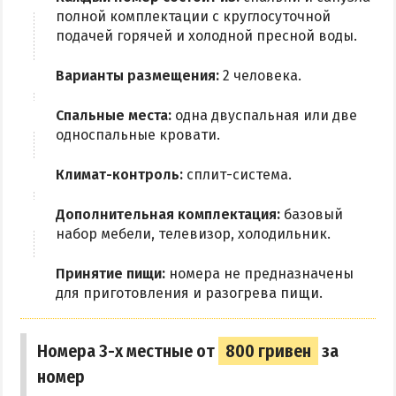
Приазовский природный парк
полной комплектации с круглосуточной
подачей горячей и холодной пресной воды.
ПРОЕЗД
Варианты размещения:
2 человека.
Маршрутки
Спальные места:
одна двуспальная или две
односпальные кровати.
РЕКОМЕНДАЦИИ ПО ВЫБОРУ ЖИЛЬЯ
Климат-контроль:
сплит-система.
Отдых с детьми
Отдых в мае и на майские
Дополнительная комплектация:
базовый
набор мебели, телевизор, холодильник.
Отдых в сентябре
Отдых зимой и в межсезонье
Принятие пищи:
номера не предназначены
Недорогой отдых
для приготовления и разогрева пищи.
Отдых с бассейном
Отдых на первой линии
Номера 3-х местные от
800 гривен
за
номер
Отдых на набережной