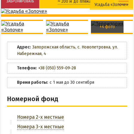
≈ 200 м до пляжа
ЗАБРОНИРОВАТЬ
Усадьба «Золоче»
НАГОРНАЯ ЧАСТЬ
ПЕСКИ
Общая кухня
Детская площадка
СЛОБОДКА
+4 фото
Разрешено с животными
Кафе
ЦЕНТР
ЧАСТНЫЙ СЕКТОР
Wi-Fi
Адрес:
Запорожская область, с. Новопетровка, ул.
АЗОВСКОЕ (ЛУНАЧАРСКОЕ)
Набережная, 4
Беседки
НОВОПЕТРОВКА
Телефон:
+38 (050) 559-09-28
ЛЕЧЕНИЕ И БАЛЬНЕОТЕРАПИЯ
Мангальная зона
Время работы:
с 1 мая до 30 сентября
Грязи, лиманы и соленые озера
Настольный теннис
Санатории
Номерной фонд
Парковка
История курорта
Номера 2-х местные
ЗАБРОНИРОВАТЬ
ПИТАНИЕ
Номера 3-х местные
РАЗВЛЕЧЕНИЯ