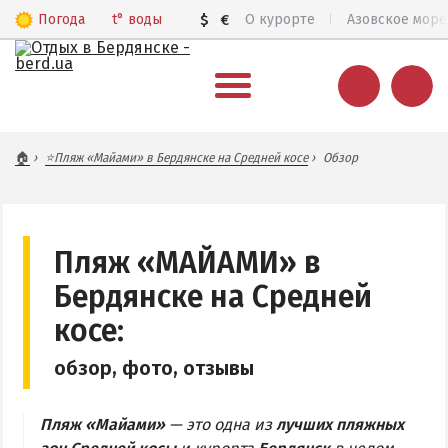
Погода
t°
воды
$
€
О курорте
Азовское море
ВЕСЬ БЕРДЯНСК
🏠
⭐Пляж «Майами» в Бердянске на Средней косе
Обзор
Общий обзор курорта
Все базы отдыха и отели
Цены 2026
Пляж «МАЙАМИ» в
Пляжи
Бердянске на Средней
Веб-камеры
косе:
Бердянск в 3D
обзор, фото, отзывы
КАРТА БЕРДЯНСКА
Пляж «Майами»
— это одна из
лучших пляжных
Городская часть