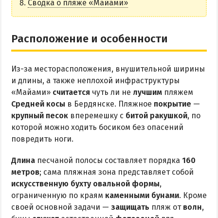
Сводка о пляже «Майами»
Аквапарк
Дельфинарий
Расположение и особенности
Зоопарк
Виндсерфинг
Из-за месторасположения, внушительной ширины
Рыбалка
и длины, а также неплохой инфраструктуры
«Майами»
считается
чуть ли не
лучшим
пляжем
ДОСТОПРИМЕЧАТЕЛЬНОСТИ
Средней косы
в Бердянске. Пляжное
покрытие
—
крупный песок
вперемешку с
битой ракушкой
, по
Памятники и скульптуры
которой можно ходить босиком без опасений
повредить ноги.
Приморская площадь
Бердянские маяки
Длина
песчаной полосы составляет порядка
160
метров
; сама пляжная зона представляет собой
ЭКСКУРСИИ И МАРШРУТЫ
искусственную бухту овальной формы
,
ограниченную по краям
каменными бунами
. Кроме
Острова Дзендзик
своей основной задачи —
защищать
пляж от
волн
,