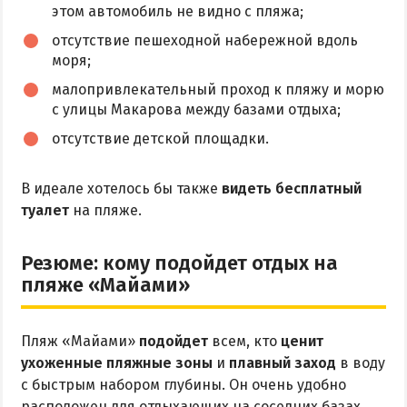
этом автомобиль не видно с пляжа;
отсутствие пешеходной набережной вдоль
моря;
малопривлекательный проход к пляжу и морю
с улицы Макарова между базами отдыха;
отсутствие детской площадки.
В идеале хотелось бы также
видеть бесплатный
туалет
на пляже.
Резюме: кому подойдет отдых на
пляже «Майами»
Пляж «Майами»
подойдет
всем, кто
ценит
ухоженные пляжные зоны
и
плавный заход
в воду
с быстрым набором глубины. Он очень удобно
расположен для отдыхающих на соседних базах