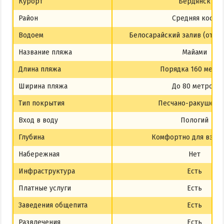
Курорт
Бердянск
Район
Средняя коса
Водоем
Белосарайский залив (откр
Название пляжа
Майами
Длина пляжа
Порядка 160 метр
Ширина пляжа
До 80 метров
Тип покрытия
Песчано-ракушечн
Вход в воду
Пологий
Глубина
Комфортно для взро
Набережная
Нет
Инфраструктура
Есть
Платные услуги
Есть
Заведения общепита
Есть
Развлечения
Есть