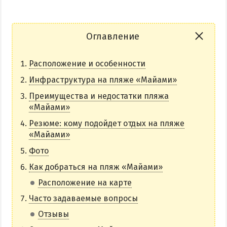
НАГОРНАЯ ЧАСТЬ
ПЕСКИ
Оглавление
СЛОБОДКА
ЦЕНТР
Расположение и особенности
ЧАСТНЫЙ СЕКТОР
Инфраструктура на пляже «Майами»
АЗОВСКОЕ (ЛУНАЧАРСКОЕ)
Преимущества и недостатки пляжа
НОВОПЕТРОВКА
«Майами»
ЛЕЧЕНИЕ И БАЛЬНЕОТЕРАПИЯ
Резюме: кому подойдет отдых на пляже
«Майами»
Грязи, лиманы и соленые озера
Фото
Санатории
Как добраться на пляж «Майами»
История курорта
Расположение на карте
Часто задаваемые вопросы
ПИТАНИЕ
Отзывы
РАЗВЛЕЧЕНИЯ