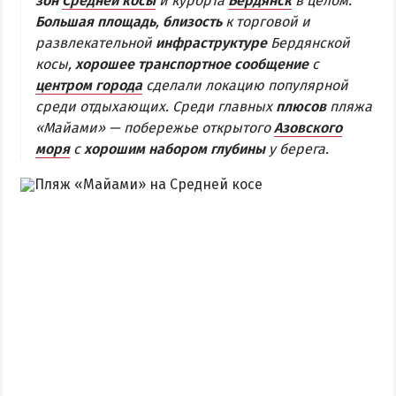
зон
Средней косы
и курорта
Бердянск
в целом.
Большая площадь
,
близость
к торговой и
Бердянская коса
развлекательной
инфраструктуре
Бердянской
косы,
хорошее транспортное сообщение
с
БЕРДЯНСКАЯ КОСА
центром города
сделали локацию популярной
среди отдыхающих. Среди главных
плюсов
пляжа
Ближняя коса
«Майами» — побережье открытого
Азовского
Средняя коса
моря
с
хорошим набором глубины
у берега.
Дальняя коса
АЗМОЛ
АКЗ
ВЕРХОВАЯ
КОЛОНИЯ
КУРОРТ
ЛИСКИ
МАКОРТЫ