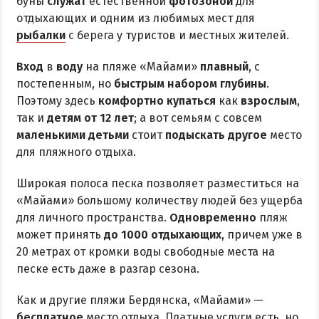
буны
служат
естественной
фотозоной
для
Приазовский природный парк
отдыхающих и одним из любимых мест для
рыбалки
с берега у туристов и местных жителей.
ПРОЕЗД
Вход
в
воду
на пляже «Майами»
плавный
, с
Маршрутки
постепенным, но
быстрым набором глубины
.
Поэтому здесь
комфортно купаться
как
взрослым
,
РЕКОМЕНДАЦИИ ПО ВЫБОРУ ЖИЛЬЯ
так и
детям от 12 лет
; а вот семьям с совсем
маленькими детьми
стоит
подыскать другое
место
Отдых с детьми
для пляжного отдыха.
Отдых в мае и на майские
Широкая полоса песка позволяет разместиться на
Отдых в сентябре
«Майами» большому количеству людей без ущерба
Отдых зимой и в межсезонье
для личного пространства.
Одновременно
пляж
может принять
до 1000 отдыхающих
, причем уже в
Недорогой отдых
20 метрах от кромки воды свободные места на
Отдых с бассейном
песке есть даже в разгар сезона.
Отдых на первой линии
Как и другие пляжи Бердянска, «Майами» —
Отдых на набережной
бесплатное
место отдыха. Платные услуги есть, но