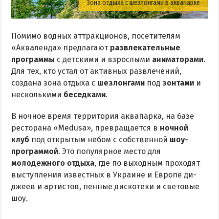
Зона отдыха с шезлонгами в аквапарке
Помимо водных аттракционов, посетителям
«Акваленда» предлагают
развлекательные
программы
с детскими и взрослыми
аниматорами
.
Для тех, кто устал от активных развлечений,
создана зона отдыха с
шезлонгами
под
зонтами
и
несколькими
беседками
.
В ночное время территория аквапарка, на базе
ресторана «Medusa», превращается в
ночной
клуб
под открытым небом с собственной
шоу-
программой
. Это популярное место для
молодежного отдыха
, где по выходным проходят
выступления известных в Украине и Европе ди-
джеев и артистов, пенные дискотеки и световые
шоу.