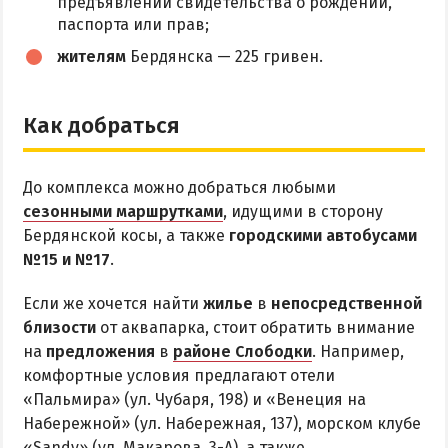
предъявлении свидетельства о рождении,
паспорта или прав;
жителям
Бердянска — 225 гривен.
Как добраться
До комплекса можно добраться любыми
сезонными маршрутками
, идущими в сторону
Бердянской косы, а также
городскими автобусами
№15 и №17
.
Если же хочется найти
жилье
в
непосредственной
близости
от аквапарка, стоит обратить внимание
на
предложения
в
районе Слободки
. Например,
комфортные условия предлагают отели
«Пальмира» (ул. Чубаря, 198) и «Венеция на
Набережной» (ул. Набережная, 137), морском клубе
«Sandy» (ул. Макарова, 3-А), а также