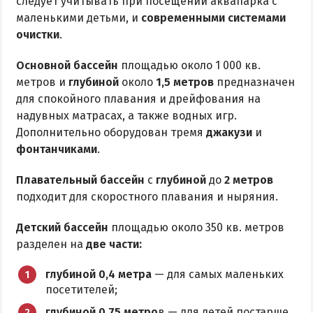
следует учитывать при посещении аквапарка с
Квартиры посуточно
маленькими детьми, и
современными системами
очистки
.
Основной бассейн
площадью около 1 000 кв.
метров и
глубиной
около
1,5 метров
предназначен
для спокойного плавания и дрейфования на
надувных матрасах, а также водных игр.
Дополнительно оборудован тремя
джакузи
и
фонтанчиками
.
Плавательный бассейн
с
глубиной
до
2 метров
подходит для скоростного плавания и ныряния.
Детский бассейн
площадью около 350 кв. метров
разделен на
две части:
глубиной 0,4 метра
— для самых маленьких
посетителей;
глубиной 0,75 метро
в — для детей постарше.