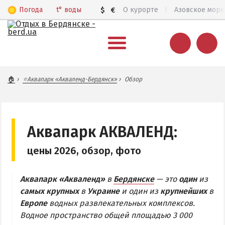
Погода
t°
воды
$
€
О курорте
Азовское море
ВЕСЬ БЕРДЯНСК
🏠
⭐Аквапарк «Акваленд-Бердянск»
Обзор
Общий обзор курорта
Все базы отдыха и отели
Цены 2026
Аквапарк АКВАЛЕНД:
Пляжи
цены 2026, обзор, фото
Веб-камеры
Бердянск в 3D
Аквапарк «Акваленд»
в
Бердянске
— это
один
из
самых крупных
в
Украине
и один из
крупнейших
в
КАРТА БЕРДЯНСКА
Европе
водных развлекательных комплексов.
Водное пространство общей площадью 3 000
Городская часть