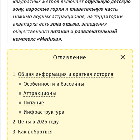
квадратных метров включает
отдельную детскую
зону
,
взрослые горки
и
плавательную часть
.
Бердянская коса
Помимо водных аттракционов, на территории
аквапарка есть
зона отдыха
, заведения
БЕРДЯНСКАЯ КОСА
общественного
питания
и
развлекательный
комплекс «Medusa»
.
Ближняя коса
Средняя коса
Оглавление
Дальняя коса
Общая информация и краткая история
АЗМОЛ
Особенности и бассейны
АКЗ
Аттракционы
ВЕРХОВАЯ
Питание
КОЛОНИЯ
Инфраструктура
КУРОРТ
Цены в 2026 году
ЛИСКИ
Как добраться
МАКОРТЫ