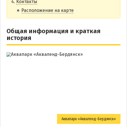
Контакты
НАГОРНАЯ ЧАСТЬ
Расположение на карте
ПЕСКИ
СЛОБОДКА
Общая информация и краткая
ЦЕНТР
история
ЧАСТНЫЙ СЕКТОР
АЗОВСКОЕ (ЛУНАЧАРСКОЕ)
НОВОПЕТРОВКА
ЛЕЧЕНИЕ И БАЛЬНЕОТЕРАПИЯ
Грязи, лиманы и соленые озера
Санатории
История курорта
ПИТАНИЕ
Аквапарк «Акваленд-Бердянск»
РАЗВЛЕЧЕНИЯ