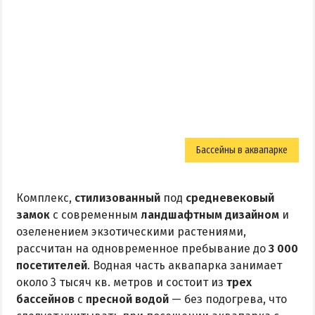
Приазовский природный парк
ПРОЕЗД
Маршрутки
РЕКОМЕНДАЦИИ ПО ВЫБОРУ ЖИЛЬЯ
Отдых с детьми
Бассейны в аквапарке
Отдых в мае и на майские
Отдых в сентябре
Комплекс,
стилизованный
под
средневековый
Отдых зимой и в межсезонье
замок
с современным
ландшафтным дизайном
и
озеленением экзотическими растениями,
Недорогой отдых
рассчитан на одновременное пребывание до
3 000
Отдых с бассейном
посетителей
. Водная часть аквапарка занимает
Отдых на первой линии
около 3 тысяч кв. метров и состоит из
трех
Отдых на набережной
бассейнов
с
пресной водой
— без подогрева, что