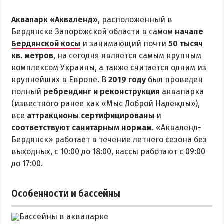
Аквапарк
Аквапарк «Акваленд»
, расположенный в
Дельфинарий
Бердянске Запорожской области в самом
начале
Бердянской косы
и занимающий почти
50 тысяч
Зоопарк
кв. метров
, на сегодня является самым крупным
Виндсерфинг
комплексом Украины, а также считается одним из
Рыбалка
крупнейших в Европе. В
2019 году
был проведен
полный
ребрендинг и реконструкция
аквапарка
(известного ранее как «Мыс Доброй Надежды»),
ДОСТОПРИМЕЧАТЕЛЬНОСТИ
все
аттракционы сертифицированы
и
соответствуют санитарным нормам
. «Акваленд-
Памятники и скульптуры
Бердянск» работает в течение летнего сезона без
Приморская площадь
выходных, с 10:00 до 18:00, кассы работают с 09:00
Бердянские маяки
до 17:00.
ЭКСКУРСИИ И МАРШРУТЫ
Особенности и бассейны
Острова Дзендзик