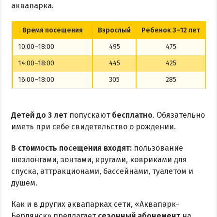
аквапарка.
Время посещения
Взрослый
Ребенок 3–12 лет
10:00–18:00
495
475
14:00–18:00
445
425
16:00–18:00
305
285
Детей до 3 лет
попускают
бесплатно
. Обязательно
иметь при себе свидетельство о рождении.
В стоимость посещения входят:
пользование
шезлонгами, зонтами, кругами, ковриками для
спуска, аттракционами, бассейнами, туалетом и
душем.
Как и в других аквапарках сети, «Аквапарк-
Бердянск» предлагает
сезонный абонемент
на