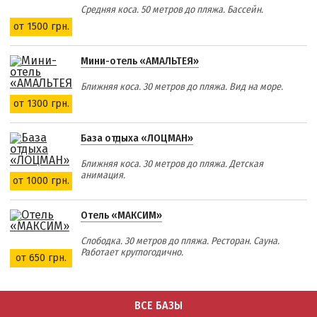
Приазовский природный парк
Средняя коса. 50 метров до пляжа. Бассейн.
от 1500 грн.
ПРОЕЗД
Мини-отель «АМАЛЬТЕЯ»
Маршрутки
Ближняя коса. 30 метров до пляжа. Вид на море.
от 1300 грн.
РЕКОМЕНДАЦИИ ПО ВЫБОРУ ЖИЛЬЯ
База отдыха «ЛОЦМАН»
Отдых с детьми
Ближняя коса. 30 метров до пляжа. Детская
Отдых в мае и на майские
анимация.
от 1000 грн.
Отдых в сентябре
Отдых зимой и в межсезонье
Отель «МАКСИМ»
Недорогой отдых
Слободка. 30 метров до пляжа. Ресторан. Сауна.
Работает круглогодично.
Отдых с бассейном
от 650 грн.
Отдых на первой линии
Отдых на набережной
ВСЕ БАЗЫ