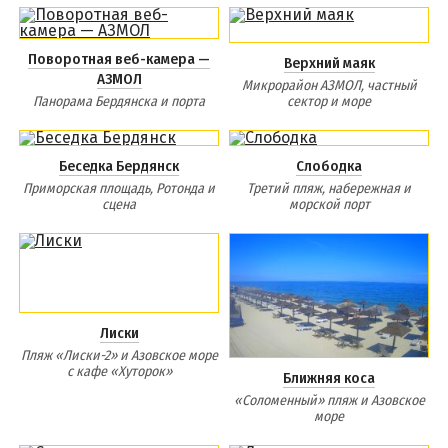
Бердянская коса
Поворотная веб-камера —
Верхний маяк
АЗМОЛ
БЕРДЯНСКАЯ КОСА
Микрорайон АЗМОЛ, частный
Панорама Бердянска и порта
сектор и море
Ближняя коса
Средняя коса
Беседка Бердянск
Слободка
Приморская площадь, Ротонда и
Третий пляж, набережная и
Дальняя коса
сцена
морской порт
АЗМОЛ
АКЗ
ВЕРХОВАЯ
Лиски
КОЛОНИЯ
Пляж «Лиски-2» и Азовское море
с кафе «Хуторок»
КУРОРТ
Ближняя коса
«Соломенный» пляж и Азовское
ЛИСКИ
море
МАКОРТЫ