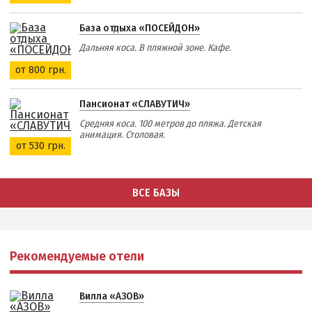
Аквапарк
База отдыха «ПОСЕЙДОН»
Дельфинарий
Дальняя коса. В пляжной зоне. Кафе.
Зоопарк
от 800 грн.
Виндсерфинг
Пансионат «СЛАВУТИЧ»
Рыбалка
Средняя коса. 100 метров до пляжа. Детская
анимация. Столовая.
ДОСТОПРИМЕЧАТЕЛЬНОСТИ
от 530 грн.
Памятники и скульптуры
ВСЕ БАЗЫ
Приморская площадь
Бердянские маяки
Рекомендуемые отели
ЭКСКУРСИИ И МАРШРУТЫ
Острова Дзендзик
Вилла «АЗОВ»