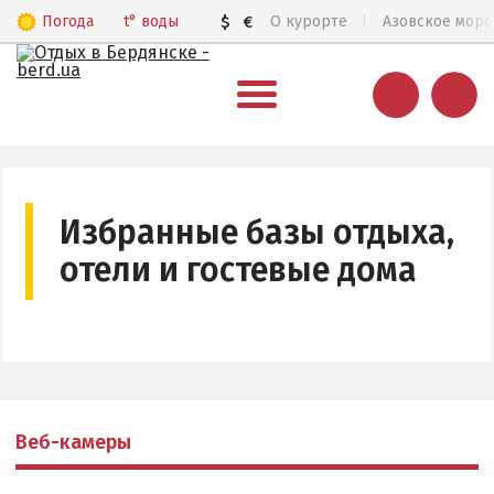
Погода
t°
воды
$
€
О курорте
Азовское море
ВЕСЬ БЕРДЯНСК
Общий обзор курорта
Избранные базы отдыха,
Все базы отдыха и отели
отели и гостевые дома
Цены 2026
Пляжи
Веб-камеры
Бердянск в 3D
Веб-камеры
КАРТА БЕРДЯНСКА
Городская часть