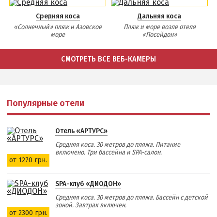
НАГОРНАЯ ЧАСТЬ
Средняя коса
Дальняя коса
ПЕСКИ
«Солнечный» пляж и Азовское
Пляж и море возле отеля
море
«Посейдон»
СЛОБОДКА
ЦЕНТР
СМОТРЕТЬ ВСЕ ВЕБ-КАМЕРЫ
ЧАСТНЫЙ СЕКТОР
АЗОВСКОЕ (ЛУНАЧАРСКОЕ)
НОВОПЕТРОВКА
Популярные отели
ЛЕЧЕНИЕ И БАЛЬНЕОТЕРАПИЯ
Отель «АРТУРС»
Грязи, лиманы и соленые озера
Средняя коса. 30 метров до пляжа. Питание
Санатории
включено. Три бассейна и SPA-салон.
от 1270 грн.
История курорта
SPA-клуб «ДИОДОН»
ПИТАНИЕ
Средняя коса. 30 метров до пляжа. Бассейн с детской
зоной. Завтрак включен.
РАЗВЛЕЧЕНИЯ
от 2300 грн.