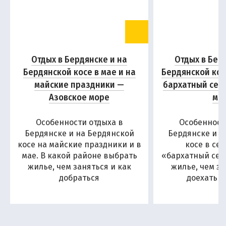
Отдых в Бердянске и на
Отдых в Бер
Бердянской косе в мае и на
Бердянской кос
майские праздники —
бархатный сез
Азовское море
мо
Особенности отдыха в
Особенност
Бердянске и на Бердянской
Бердянске и н
косе на майские праздники и в
косе в се
мае. В какой районе выбрать
«бархатный сезо
жилье, чем заняться и как
жилье, чем за
добраться
доехать н