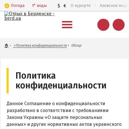
Погода
t°
воды
$
€
О курорте
Азовское море
ВЕСЬ БЕРДЯНСК
🏠
⭐Политика конфиденциальности
Обзор
Общий обзор курорта
Все базы отдыха и отели
Цены 2026
Политика
Пляжи
конфиденциальности
Веб-камеры
Бердянск в 3D
Данное Соглашение о конфиденциальности
разработано в соответствии с требованиями
КАРТА БЕРДЯНСКА
Закона Украины «О защите персональных
данных» и других нормативных актов украинского
Городская часть