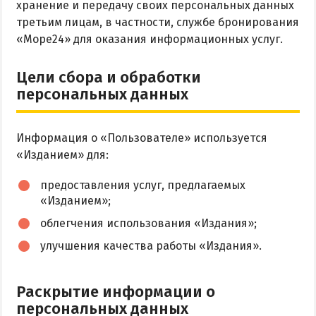
хранение и передачу своих персональных данных
Аквапарк
третьим лицам, в частности, службе бронирования
«Море24» для оказания информационных услуг.
Дельфинарий
Зоопарк
Цели сбора и обработки
Виндсерфинг
персональных данных
Рыбалка
Информация о «Пользователе» используется
ДОСТОПРИМЕЧАТЕЛЬНОСТИ
«Изданием» для:
Памятники и скульптуры
предоставления услуг, предлагаемых
«Изданием»;
Приморская площадь
облегчения использования «Издания»;
Бердянские маяки
улучшения качества работы «Издания».
ЭКСКУРСИИ И МАРШРУТЫ
Раскрытие информации о
Острова Дзендзик
персональных данных