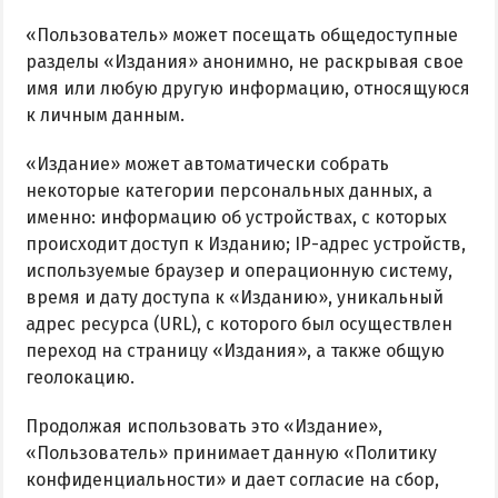
НАГОРНАЯ ЧАСТЬ
«Пользователь» может посещать общедоступные
ПЕСКИ
разделы «Издания» анонимно, не раскрывая свое
имя или любую другую информацию, относящуюся
СЛОБОДКА
к личным данным.
ЦЕНТР
ЧАСТНЫЙ СЕКТОР
«Издание» может автоматически собрать
некоторые категории персональных данных, а
АЗОВСКОЕ (ЛУНАЧАРСКОЕ)
именно: информацию об устройствах, с которых
НОВОПЕТРОВКА
происходит доступ к Изданию; IP-адрес устройств,
ЛЕЧЕНИЕ И БАЛЬНЕОТЕРАПИЯ
используемые браузер и операционную систему,
время и дату доступа к «Изданию», уникальный
Грязи, лиманы и соленые озера
адрес ресурса (URL), с которого был осуществлен
Санатории
переход на страницу «Издания», а также общую
геолокацию.
История курорта
Продолжая использовать это «Издание»,
ПИТАНИЕ
«Пользователь» принимает данную «Политику
конфиденциальности» и дает согласие на сбор,
РАЗВЛЕЧЕНИЯ