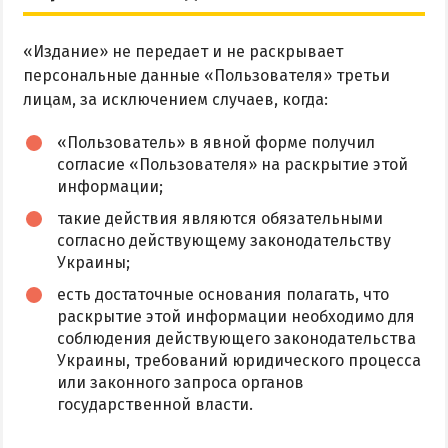
Приазовский природный парк
«Издание» не передает и не раскрывает
ПРОЕЗД
персональные данные «Пользователя» третьи
лицам, за исключением случаев, когда:
Маршрутки
«Пользователь» в явной форме получил
РЕКОМЕНДАЦИИ ПО ВЫБОРУ ЖИЛЬЯ
согласие «Пользователя» на раскрытие этой
информации;
Отдых с детьми
такие действия являются обязательными
Отдых в мае и на майские
согласно действующему законодательству
Украины;
Отдых в сентябре
есть достаточные основания полагать, что
Отдых зимой и в межсезонье
раскрытие этой информации необходимо для
Недорогой отдых
соблюдения действующего законодательства
Украины, требований юридического процесса
Отдых с бассейном
или законного запроса органов
Отдых на первой линии
государственной власти.
Отдых на набережной