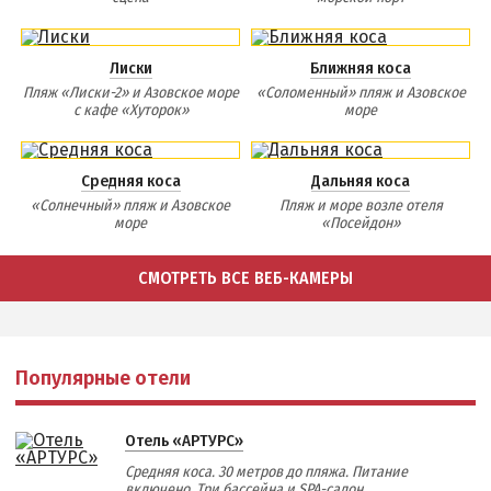
Лиски
Ближняя коса
Пляж «Лиски-2» и Азовское море
«Соломенный» пляж и Азовское
с кафе «Хуторок»
море
Средняя коса
Дальняя коса
«Солнечный» пляж и Азовское
Пляж и море возле отеля
море
«Посейдон»
СМОТРЕТЬ ВСЕ ВЕБ-КАМЕРЫ
Популярные отели
Отель «АРТУРС»
Средняя коса. 30 метров до пляжа. Питание
включено. Три бассейна и SPA-салон.