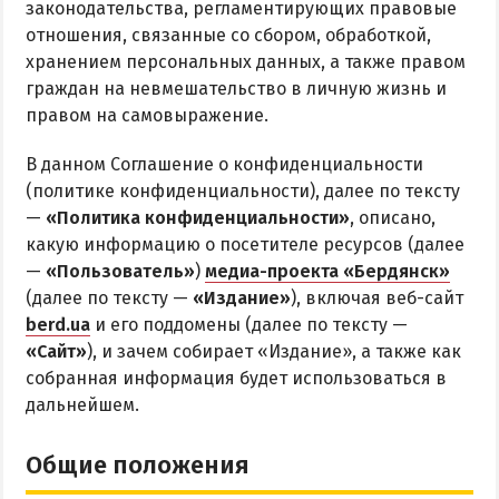
законодательства, регламентирующих правовые
Бердянская коса
отношения, связанные со сбором, обработкой,
хранением персональных данных, а также правом
граждан на невмешательство в личную жизнь и
БЕРДЯНСКАЯ КОСА
правом на самовыражение.
Ближняя коса
В данном Соглашение о конфиденциальности
Средняя коса
(политике конфиденциальности), далее по тексту
Дальняя коса
—
«Политика конфиденциальности»
, описано,
какую информацию о посетителе ресурсов (далее
—
«Пользователь»
)
медиа-проекта «Бердянск»
АЗМОЛ
(далее по тексту —
«Издание»
), включая веб-сайт
АКЗ
berd.ua
и его поддомены (далее по тексту —
ВЕРХОВАЯ
«Сайт»
), и зачем собирает «Издание», а также как
собранная информация будет использоваться в
КОЛОНИЯ
дальнейшем.
КУРОРТ
ЛИСКИ
Общие положения
МАКОРТЫ