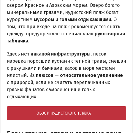
озером Красное и Азовским морем. Озеро богато
минеральными грязями, нудистский пляж богат
курортным
мусором
и
голыми отдыхающими
. О
том, что при входе на пляж рекомендуется снять
одежду, предупреждает специальная
рукотворная
табличка
.
Здесь
нет никакой инфраструктуры
, песок
изредка поросший кустами степной травы, смешан
с ракушками и бычками, заход в море местами
илистый. Из
плюсов
—
относительное уединение
с природой, если не считать перепачканных
грязью фанатов самолечения и голых
отдыхающих.
ОБЗОР НУДИСТСКОГО ПЛЯЖА