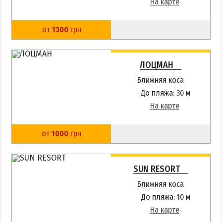
Приазовский природный парк
На карте
ПРОЕЗД
от
1300
грн
Маршрутки
ЛОЦМАН
РЕКОМЕНДАЦИИ ПО ВЫБОРУ ЖИЛЬЯ
Ближняя коса
До пляжа: 30 м
Отдых с детьми
На карте
Отдых в мае и на майские
Отдых в сентябре
от
1000
грн
Отдых зимой и в межсезонье
Недорогой отдых
SUN RESORT
Отдых с бассейном
Ближняя коса
Отдых на первой линии
До пляжа: 10 м
Отдых на набережной
На карте