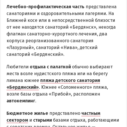
Лечебно-профилактическая часть
представлена
санаториями и оздоровительными лагерями. На
Ближней косе или в непосредственной близости
от нее находятся санаторий «Бердянск», некогда
флагман санаторно-курортного лечения, два
корпуса реорганизованного санатория
«Лазурный», санаторий «Нива», детский
санаторий «Бердянский».
Любители
отдыха с палаткой
обычно выбирают
места возле нудистского пляжа или на берегу
лимана южнее
пляжа детского санатория
«Бердянский»
. Южнее «Соломенного» пляжа,
возле базы отдыха «Прибой», расположен
автокемпинг
.
Бюджетное жилье
представлено
частным
сектором
и
старыми
базами отдыха, работающими
с советских времен. Остальное жилье —