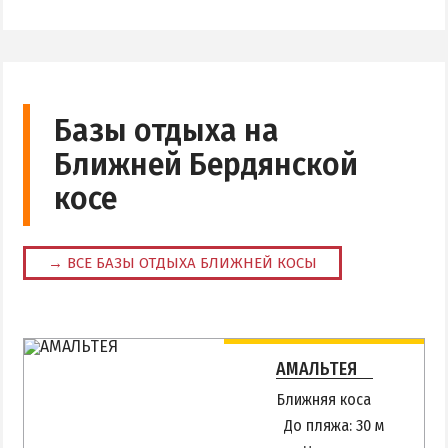
Аквапарк
Дельфинарий
Зоопарк
Виндсерфинг
Базы отдыха на
Рыбалка
Ближней Бердянской
косе
ДОСТОПРИМЕЧАТЕЛЬНОСТИ
Памятники и скульптуры
→ ВСЕ БАЗЫ ОТДЫХА БЛИЖНЕЙ КОСЫ
Приморская площадь
Бердянские маяки
АМАЛЬТЕЯ
ЭКСКУРСИИ И МАРШРУТЫ
Ближняя коса
Острова Дзендзик
До пляжа: 30 м