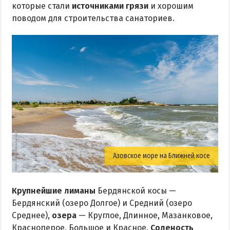
которые стали
источниками грязи
и хорошим
поводом для строительства санаториев.
Азовское море на Ближней косе
Крупнейшие лиманы
Бердянской косы —
Бердянский (озеро Долгое) и Средний (озеро
Среднее),
озера
— Круглое, Длинное, Мазанковое,
Красноперое, Большое и Красное.
Соленость