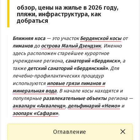
обзор, цены на жилье в 2026 году,
Бердянская коса
пляжи, инфраструктура, как
добраться
БЕРДЯНСКАЯ КОСА
Ближняя коса
— это участок
Бердянской косы
от
Ближняя коса
лиманов
до
острова Малый Дзендзик
. Именно
Средняя коса
здесь расположен старейшее курортное
учреждение региона,
Дальняя коса
санаторий «Бердянск»
, а
также
детский санаторий «Бердянский»
. Для
лечебно-профилактических процедур
АЗМОЛ
используются
иловые грязи лиманов и
АКЗ
минеральная вода
. В начале косы находятся и
ВЕРХОВАЯ
популярные
развлекательные объекты
региона —
аквапарк «Акваленд»
,
дельфинарий «Немо»
и
КОЛОНИЯ
зоопарк «Сафари»
.
КУРОРТ
ЛИСКИ
Оглавление
МАКОРТЫ