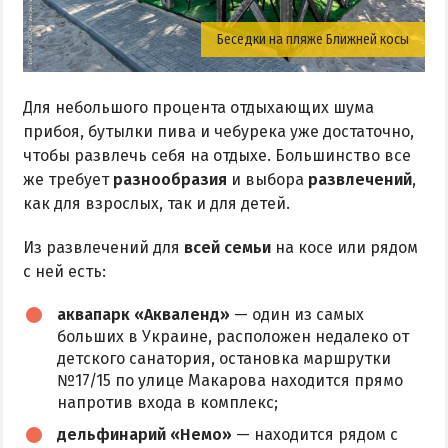
Беседки на пляже Ближней косы
Для небольшого процента отдыхающих шума
прибоя, бутылки пива и чебурека уже достаточно,
чтобы развлечь себя на отдыхе. Большинство все
же требует
разнообразия
и выбора
развлечений
,
как для взрослых, так и для детей.
Из развлечений для
всей семьи
на косе или рядом
с ней есть:
аквапарк «Акваленд»
— один из самых
больших в Украине, расположен недалеко от
детского санатория, остановка маршрутки
№17/15 по улице Макарова находится прямо
напротив входа в комплекс;
дельфинарий «Немо»
— находится рядом с