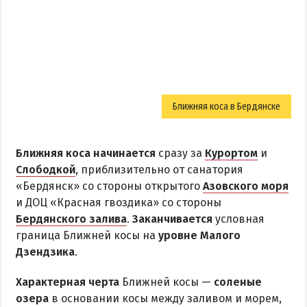
Ближняя коса в Бердянске
Ближняя коса начинается
сразу за
Курортом
и
Слободкой
, приблизительно от санатория
«Бердянск» со стороны открытого
Азовского моря
и ДОЦ «Красная гвоздика» со стороны
Бердянского залива
.
Заканчивается
условная
граница Ближней косы на
уровне Малого
Дзендзика
.
Характерная черта
Ближней косы —
соленые
озера
в основании косы между заливом и морем,