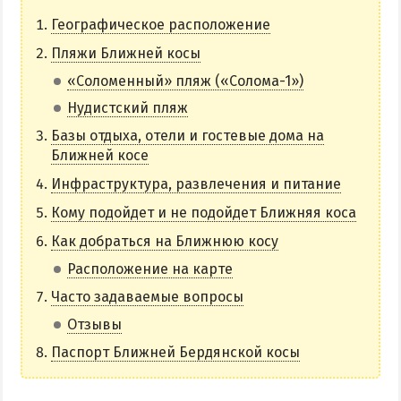
НАГОРНАЯ ЧАСТЬ
Географическое расположение
ПЕСКИ
Пляжи Ближней косы
СЛОБОДКА
«Соломенный» пляж («Солома-1»)
ЦЕНТР
Нудистский пляж
ЧАСТНЫЙ СЕКТОР
Базы отдыха, отели и гостевые дома на
Ближней косе
АЗОВСКОЕ (ЛУНАЧАРСКОЕ)
НОВОПЕТРОВКА
Инфраструктура, развлечения и питание
ЛЕЧЕНИЕ И БАЛЬНЕОТЕРАПИЯ
Кому подойдет и не подойдет Ближняя коса
Как добраться на Ближнюю косу
Грязи, лиманы и соленые озера
Расположение на карте
Санатории
Часто задаваемые вопросы
История курорта
Отзывы
Паспорт Ближней Бердянской косы
ПИТАНИЕ
РАЗВЛЕЧЕНИЯ