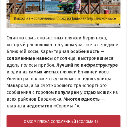
Выход на «Соломенный пляж» на Ближней Бердянской косе
Один из самых известных пляжей Бердянска,
который расположен на узком участке в середине
Ближней косы. Характерная
особенность
—
соломенные навесы
от солнца, выстроившиеся
вдоль полосы прибоя.
Лучший по инфраструктуре
и один из
самых чистых
пляжей Ближней косы.
Удачно расположен в узком месте вдоль улицы
Макарова, а за счет хорошего транспортного
сообщения с городом
популярен
у отдыхающих из
всех районов Бердянска.
Многолюдность
—
главный
недостаток
«Соломы-1».
ОБЗОР ПЛЯЖА СОЛОМЕННЫЙ (СОЛОМА-1)