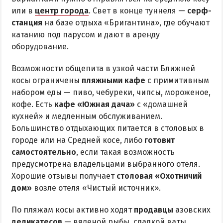
или в
центр города
. Свет в конце туннеля —
серф-
станция
на базе отдыха «Бригантина», где обучают
катанию под парусом и дают в аренду
оборудование.
Возможности общепита в узкой части Ближней
косы ограничены
пляжными кафе
с примитивным
набором еды — пиво, чебуреки, чипсы, мороженое,
кофе. Есть
кафе «Южная дача»
с «домашней
кухней» и медленным обслуживанием.
Большинство отдыхающих питается в столовых в
городе или на Средней косе, либо
готовит
самостоятельно
, если такая возможность
предусмотрена владельцами выбранного отеля.
Хорошие отзывы получает
столовая «Охотничий
дом»
возле отеля «Чистый источник».
По пляжам косы активно ходят
продавцы
азовских
деликатесов
— вяленой рыбы, сладкой ваты,