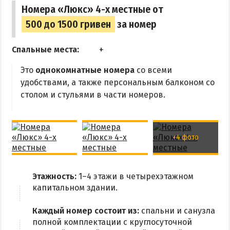
Номера «Люкс» 4-х местные от
Аквапарк
500 до 1500 гривен
за номер
Дельфинарий
Зоопарк
Спальные места:
Виндсерфинг
Это
однокомнатные номера
со всеми
Рыбалка
удобствами, а также персональным балконом со
столом и стульями в части номеров.
ДОСТОПРИМЕЧАТЕЛЬНОСТИ
Памятники и скульптуры
+4 фото
Приморская площадь
Бердянские маяки
Этажность:
1–4 этажи в четырехэтажном
капитальном здании.
ЭКСКУРСИИ И МАРШРУТЫ
Каждый номер состоит из:
спальни и санузла
Острова Дзендзик
полной комплектации с круглосуточной