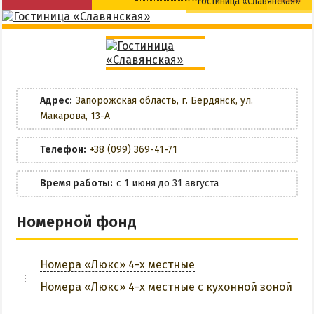
Гостиница «Славянская»
НАГОРНАЯ ЧАСТЬ
Разрешено с животными
Общая кухня
ПЕСКИ
СЛОБОДКА
Wi-Fi
Кухня в номере
ЦЕНТР
Парковка
ЧАСТНЫЙ СЕКТОР
Адрес:
Запорожская область, г. Бердянск, ул.
Макарова, 13-А
АЗОВСКОЕ (ЛУНАЧАРСКОЕ)
ЗАБРОНИРОВАТЬ
НОВОПЕТРОВКА
Телефон:
+38 (099) 369-41-71
ЛЕЧЕНИЕ И БАЛЬНЕОТЕРАПИЯ
Время работы:
с 1 июня до 31 августа
Грязи, лиманы и соленые озера
Номерной фонд
Санатории
История курорта
Номера «Люкс» 4-х местные
ПИТАНИЕ
Номера «Люкс» 4-х местные с кухонной зоной
РАЗВЛЕЧЕНИЯ