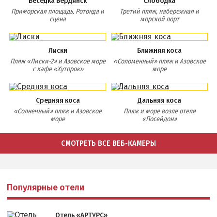
Беседка Бердянск
Слободка
Приморская площадь, Ротонда и
Третий пляж, набережная и
сцена
морской порт
Лиски
Ближняя коса
Пляж «Лиски-2» и Азовское море
«Соломенный» пляж и Азовское
с кафе «Хуторок»
море
Средняя коса
Дальняя коса
«Солнечный» пляж и Азовское
Пляж и море возле отеля
море
«Посейдон»
СМОТРЕТЬ ВСЕ ВЕБ-КАМЕРЫ
Популярные отели
Отель «АРТУРС»