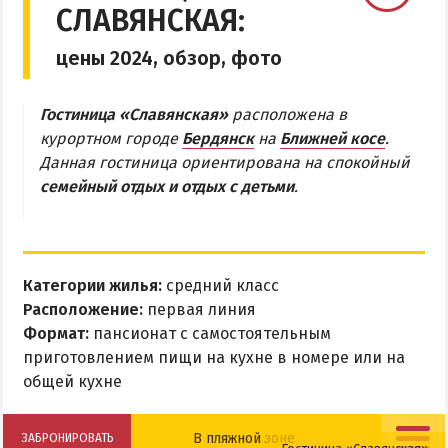
СЛАВЯНСКАЯ:
Бердянская коса
цены 2024, обзор, фото
БЕРДЯНСКАЯ КОСА
Гостиница «Славянская»
расположена в
Ближняя коса
курортном городе
Бердянск
на
Ближней косе
.
Данная гостиница ориентирована на спокойный
Средняя коса
семейный отдых и отдых с детьми
.
Дальняя коса
АЗМОЛ
АКЗ
Категории жилья:
средний класс
Расположение:
первая линия
ВЕРХОВАЯ
Формат:
пансионат с самостоятельным
КОЛОНИЯ
приготовлением пищи на кухне в номере или на
КУРОРТ
общей кухне
ЛИСКИ
МАКОРТЫ
В пляжной зоне
ЗАБРОНИРОВАТЬ