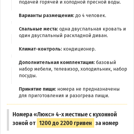
Приазовский природный парк
подачей горячей и холодной пресной воды.
Варианты размещения:
до 4 человек.
ПРОЕЗД
Спальные места:
одна двуспальная кровать и
Маршрутки
один двуспальный раскладной диван.
РЕКОМЕНДАЦИИ ПО ВЫБОРУ ЖИЛЬЯ
Климат-контроль:
кондиционер.
Отдых с детьми
Дополнительная комплектация:
базовый
набор мебели, телевизор, холодильник, набор
Отдых в мае и на майские
посуды.
Отдых в сентябре
Принятие пищи:
номера не предназначены
Отдых зимой и в межсезонье
для приготовления и разогрева пищи.
Недорогой отдых
Отдых с бассейном
Номера «Люкс» 4-х местные с кухонной
Отдых на первой линии
зоной от
1200 до 2200 гривен
за номер
Отдых на набережной