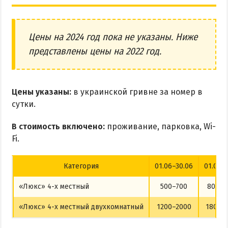
Цены на 2024 год пока не указаны. Ниже
представлены цены на 2022 год.
Цены указаны:
в украинской гривне за номер в
сутки.
В стоимость включено:
проживание, парковка, Wi-
Fi.
Категория
01.06–30.06
01.07–3
«Люкс» 4-х местный
500–700
800–1
«Люкс» 4-х местный двухкомнатный
1200–2000
1800–