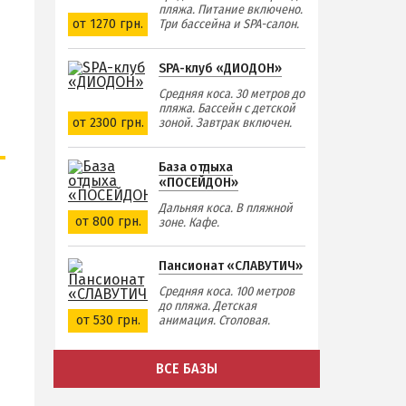
пляжа. Питание включено.
от 1270 грн.
Три бассейна и SPA-салон.
SPA-клуб «ДИОДОН»
Средняя коса. 30 метров до
пляжа. Бассейн с детской
от 2300 грн.
зоной. Завтрак включен.
База отдыха
«ПОСЕЙДОН»
Дальняя коса. В пляжной
от 800 грн.
зоне. Кафе.
Пансионат «СЛАВУТИЧ»
Средняя коса. 100 метров
до пляжа. Детская
от 530 грн.
анимация. Столовая.
ВСЕ БАЗЫ