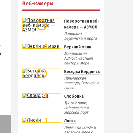
Веб-камеры
Отдых зимой и в межсезонье
Недорогой отдых
Поворотная веб-
Отдых с бассейном
камера — АЗМОЛ
Отдых на первой линии
Панорама
Бердянска и порта
Отдых на набережной
.
Верхний маяк
Квартиры посуточно
н
Микрорайон
АЗМОЛ, частный
сектор и море
Беседка Бердянск
Приморская
площадь, Ротонда и
сцена
Слободка
Третий пляж,
набережная и
морской порт
Лиски
Пляж «Лиски-2» и
Азовское море с