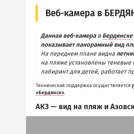
ЦЕНТР
Веб-камера в БЕРДЯН
ЧАСТНЫЙ
БЕРДЯНСКАЯ КОСА
АЗОВСКОЕ
Ближняя коса
НОВОПЕТ
Средняя коса
Данная веб-камера
в
Бердянске
Дальняя коса
показывает панорамный вид п
На переднем плане видна
летня
на пляже установлены теневые н
лабиринт для детей, работает п
Техническая поддержка осуществляется
«Бердянск»
.
АКЗ — вид на пляж и Азовс