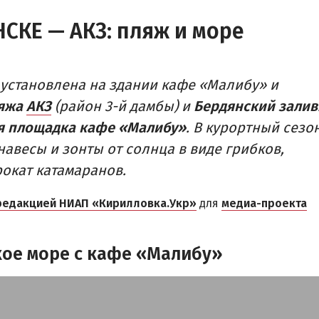
Рыбалка
СКЕ — АКЗ: пляж и море
 СЕКТОР
 (ЛУНАЧАРСКОЕ)
ДОСТОПРИМЕЧАТЕЛЬНОСТИ
РОВКА
Памятники и скульптуры
установлена на здании кафе «Малибу» и
Приморская площадь
ляжа
АКЗ
(район 3-й дамбы) и
Бердянский залив
Бердянские маяки
я площадка кафе «Малибу»
. В курортный сезо
авесы и зонты от солнца в виде грибков,
рокат катамаранов.
редакцией НИАП «Кирилловка.Укр»
для
медиа-проекта
кое море с кафе «Малибу»