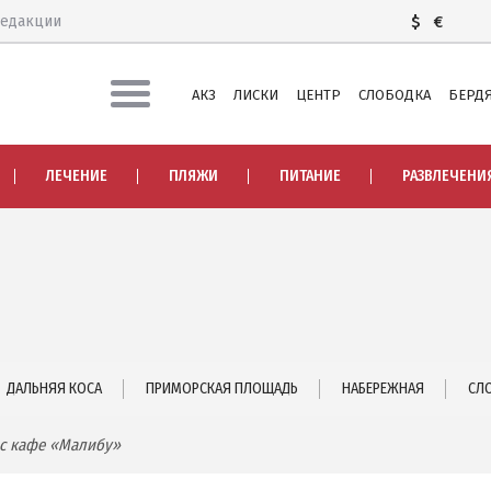
редакции
$
€
АКЗ
ЛИСКИ
ЦЕНТР
СЛОБОДКА
БЕРДЯ
ЛЕЧЕНИЕ И БАЛЬНЕОТЕРАПИЯ
ЛЕЧЕНИЕ
ПЛЯЖИ
ПИТАНИЕ
РАЗВЛЕЧЕНИ
Грязи, лиманы и соленые озера
Я
Санатории
История курорта
ПИТАНИЕ
РАЗВЛЕЧЕНИЯ
Аквапарк
ДАЛЬНЯЯ КОСА
ПРИМОРСКАЯ ПЛОЩАДЬ
НАБЕРЕЖНАЯ
СЛ
 ЧАСТЬ
Дельфинарий
 с кафе «Малибу»
Зоопарк
А
Виндсерфинг