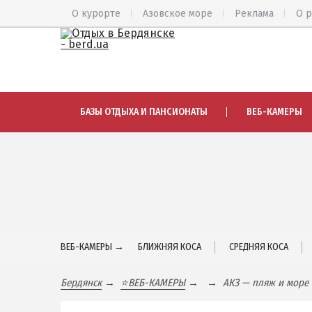
О курорте
Азовское море
Реклама
О 
ВЕСЬ БЕРДЯНСК
АЗМОЛ
БАЗЫ ОТДЫХА И ПАНСИОНАТЫ
ВЕБ-КАМЕРЫ
Общий обзор курорта
АКЗ
Все базы отдыха и отели
ВЕРХОВА
Цены 2026
КОЛОНИЯ
Пляжи
КУРОРТ
Веб-камеры
ЛИСКИ
Бердянск в 3D
МАКОРТЫ
ВЕБ-КАМЕРЫ →
БЛИЖНЯЯ КОСА
СРЕДНЯЯ КОСА
НАГОРНАЯ
КАРТА БЕРДЯНСКА
ПЕСКИ
Бердянск
⭐️ВЕБ-КАМЕРЫ
АКЗ — пляж и море
Городская часть
СЛОБОДК
Бердянская коса