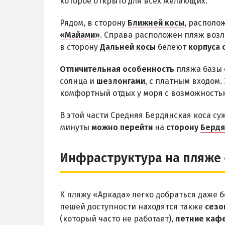
которое открыто для всех желающих.
Рядом, в сторону
Ближней косы
, располо
«Майами»
. Справа расположен пляж возл
в сторону
Дальней косы
белеют
корпуса 
Отличительная особенность
пляжа базы 
солнца и
шезлонгами
, с платным входом
комфортный отдых у моря с возможностью
В этой части Средняя Бердянская коса суж
минуты
можно перейти
на
сторону
Бердя
Инфраструктура на пляже
К пляжу «Аркада» легко добраться даже 
пешей доступности находятся также
сезо
(который часто не работает),
летние кафе