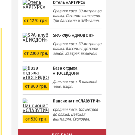
Отель «АРТУРС»
Средняя коса. 30 метров до
пляжа. Питание включено.
от 1270 грн.
Три бассейна и SPA-салон.
SPA-клуб «ДИОДОН»
Средняя коса. 30 метров до
пляжа. Бассейн с детской
от 2300 грн.
зоной. Завтрак включен.
База отдыха
«ПОСЕЙДОН»
Дальняя коса. В пляжной
от 800 грн.
зоне. Кафе.
Пансионат «СЛАВУТИЧ»
Средняя коса. 100 метров
до пляжа. Детская
от 530 грн.
анимация. Столовая.