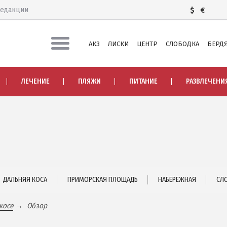
редакции
$
€
АКЗ
ЛИСКИ
ЦЕНТР
СЛОБОДКА
БЕРДЯ
ЛЕЧЕНИЕ И БАЛЬНЕОТЕРАПИЯ
ЛЕЧЕНИЕ
ПЛЯЖИ
ПИТАНИЕ
РАЗВЛЕЧЕНИ
Грязи, лиманы и соленые озера
Я
Санатории
История курорта
ПИТАНИЕ
РАЗВЛЕЧЕНИЯ
Аквапарк
ДАЛЬНЯЯ КОСА
ПРИМОРСКАЯ ПЛОЩАДЬ
НАБЕРЕЖНАЯ
СЛ
 ЧАСТЬ
Дельфинарий
косе
Обзор
Зоопарк
А
Виндсерфинг