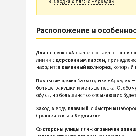
Сводка о пляже «Аркада»
Расположение и особенно
Длина
пляжа «Аркада» составляет поряд
линии с
деревянным пирсом
, принадлеж
находится
каменный волнорез
, который 
Покрытие пляжа
базы отдыха «Аркада» 
больше ракушки и меньше песка. Особо 
обувь, но большинство отдыхающих будет
Заход
в воду
плавный
, с
быстрым наборо
Средней косы в
Бердянске
.
Со
стороны улицы
пляж
ограничен здани