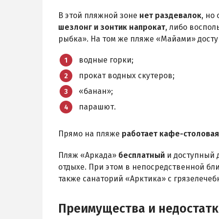
В этой пляжной зоне
нет раздевалок
, но
шезлонг и зонтик напрокат
, либо воспол
рыбка». На том же пляже «Майами» дос
водные горки;
прокат водных скутеров;
«банан»;
парашют.
Прямо на пляже
работает кафе-столовая
Пляж «Аркада»
бесплатный
и доступный д
отдыхе. При этом в непосредственной бли
также санаторий «Арктика» с грязелече
Преимущества и недостатк