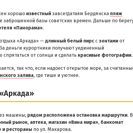
жен хорошо
известный
завсегдатаям Бердянска
пляж
е заброшенной базы советских времен. Дальше по берег
отеля «Панорама»
.
отдыха «Аркада» —
длинный белый пирс
с
зонтами
от
. За деньги курортники получают уединенный
 спрятаться от солнца и сделать
красивые фотографии
.
ается, так что, если надоест открытое море, за считанны
нского залива
, где тише и уютнее.
 «Аркада»
без машины;
рядом расположена остановка маршрутки
. В
нный рынок
,
аптека
,
магазин «Вина мира»
,
банкомат
 и рестораны
по ул. Макарова.