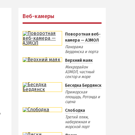
Отдых зимой и в межсезонье
Недорогой отдых
Веб-камеры
Отдых с бассейном
Отдых на первой линии
Поворотная веб-
камера — АЗМОЛ
Отдых на набережной
Панорама
Квартиры посуточно
Бердянска и порта
Верхний маяк
Микрорайон
АЗМОЛ, частный
сектор и море
Беседка Бердянск
Приморская
площадь, Ротонда и
сцена
Слободка
о
Третий пляж,
набережная и
морской порт