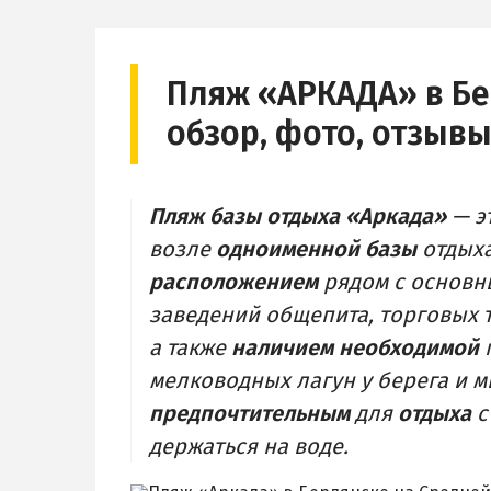
ЦЕНТР
ЧАСТНЫЙ
БЕРДЯНСКАЯ КОСА
АЗОВСКОЕ
Ближняя коса
Пляж «АРКАДА» в Бе
НОВОПЕТ
Средняя коса
обзор, фото, отзыв
Дальняя коса
Пляж базы отдыха «Аркада»
— э
возле
одноименной базы
отдыха
расположением
рядом с основн
заведений общепита, торговых 
а также
наличием необходимой
мелководных лагун у берега и м
предпочтительным
для
отдыха
держаться на воде.