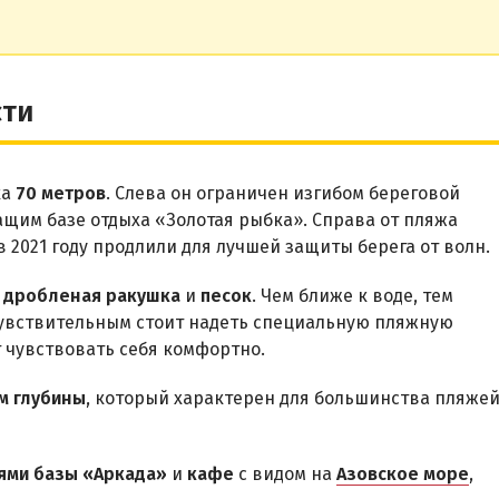
сти
ка
70 метров
. Слева он ограничен изгибом береговой
ащим базе отдыха «Золотая рыбка». Справа от пляжа
в 2021 году продлили для лучшей защиты берега от волн.
—
дробленая ракушка
и
песок
. Чем ближе к воде, тем
чувствительным стоит надеть специальную пляжную
 чувствовать себя комфортно.
м глубины
, который характерен для большинства пляже
ями базы «Аркада»
и
кафе
с видом на
Азовское море
,