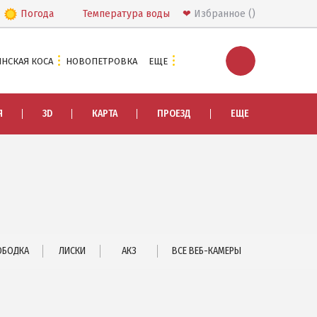
Погода
Температура
воды
❤
Избранное
НСКАЯ КОСА
НОВОПЕТРОВКА
ЕЩЕ
ЭКСКУРСИИ И МАРШРУТЫ
Я
3D
КАРТА
ПРОЕЗД
ЕЩЕ
Острова Дзендзик
Приазовский природный парк
ПРОЕЗД
Маршрутки
РЕКОМЕНДАЦИИ ПО ВЫБОРУ ЖИЛЬЯ
ОБОДКА
ЛИСКИ
АКЗ
ВСЕ ВЕБ-КАМЕРЫ
Отдых с детьми
Отдых в мае и на майские
Отдых в сентябре