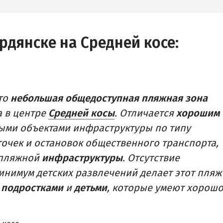
Рыбалка
 СЕКТОР
 (ЛУНАЧАРСКОЕ)
рдянске на Средней косе:
ДОСТОПРИМЕЧАТЕЛЬНОСТИ
РОВКА
Памятники и скульптуры
ы
Приморская площадь
Бердянские маяки
то
небольшая общедоступная пляжная зона
 в центре
Средней косы
. Отличается
хорошим
ыми объектами инфраструктуры по типу
точек и остановок общественного транспорта,
пляжной
инфраструктуры
. Отсутствие
инимум детских развлечений делает этот пляж
с
подростками
и
детьми
, которые умеют хорош