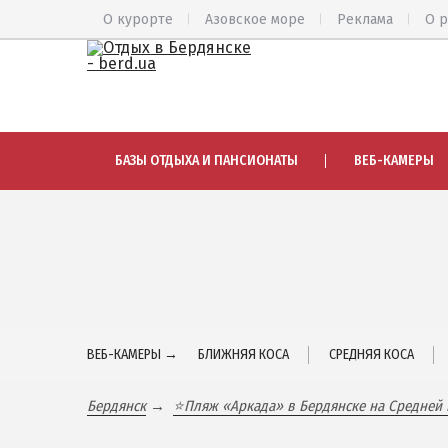
О курорте
Азовское море
Реклама
О 
ВЕСЬ БЕРДЯНСК
АЗМОЛ
БАЗЫ ОТДЫХА И ПАНСИОНАТЫ
ВЕБ-КАМЕРЫ
Общий обзор курорта
АКЗ
Все базы отдыха и отели
ВЕРХОВА
Цены 2026
КОЛОНИЯ
Пляжи
КУРОРТ
Веб-камеры
ЛИСКИ
Бердянск в 3D
МАКОРТЫ
ВЕБ-КАМЕРЫ →
БЛИЖНЯЯ КОСА
СРЕДНЯЯ КОСА
НАГОРНАЯ
КАРТА БЕРДЯНСКА
ПЕСКИ
Бердянск
⭐Пляж «Аркада» в Бердянске на Средней 
Городская часть
СЛОБОДК
Бердянская коса