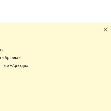
а»
а «Аркада»
пляже «Аркада»