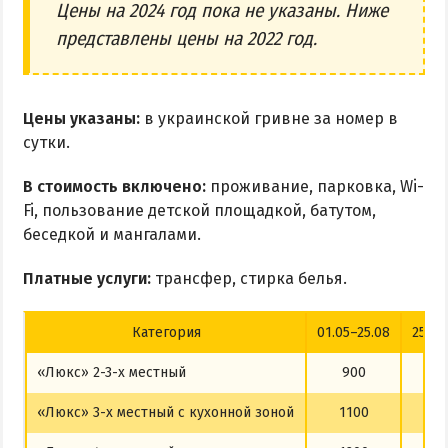
Цены на 2024 год пока не указаны. Ниже
представлены цены на 2022 год.
Цены указаны:
в украинской гривне за номер в
сутки.
В стоимость включено:
проживание, парковка, Wi-
Fi, пользование детской площадкой, батутом,
беседкой и мангалами.
Платные услуги:
трансфер, стирка белья.
Категория
01.05–25.08
25.08
«Люкс» 2-3-х местный
900
7
«Люкс» 3-х местный с кухонной зоной
1100
8