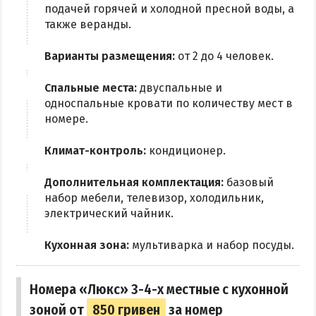
Приазовский природный парк
подачей горячей и холодной пресной воды, а
также веранды.
ПРОЕЗД
Варианты размещения:
от 2 до 4 человек.
Маршрутки
Спальные места:
двуспальные и
односпальные кровати по количеству мест в
РЕКОМЕНДАЦИИ ПО ВЫБОРУ ЖИЛЬЯ
номере.
Отдых с детьми
Климат-контроль:
кондиционер.
Отдых в мае и на майские
Дополнительная комплектация:
базовый
Отдых в сентябре
набор мебели, телевизор, холодильник,
Отдых зимой и в межсезонье
электрический чайник.
Недорогой отдых
Кухонная зона:
мультиварка и набор посуды.
Отдых с бассейном
Отдых на первой линии
Номера «Люкс» 3-4-х местные с кухонной
Отдых на набережной
зоной от
850 гривен
за номер