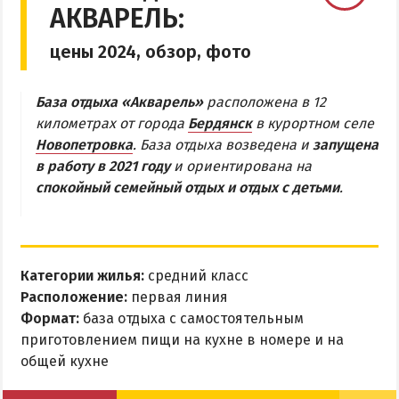
АКВАРЕЛЬ:
Бердянская коса
цены 2024, обзор, фото
БЕРДЯНСКАЯ КОСА
База отдыха «Акварель»
расположена в 12
Ближняя коса
километрах от города
Бердянск
в курортном селе
Новопетровка
. База отдыха возведена и
запущена
Средняя коса
в работу в 2021 году
и ориентирована на
Дальняя коса
спокойный семейный отдых и отдых с детьми
.
АЗМОЛ
АКЗ
Категории жилья:
средний класс
ВЕРХОВАЯ
Расположение:
первая линия
КОЛОНИЯ
Формат:
база отдыха с самостоятельным
КУРОРТ
приготовлением пищи на кухне в номере и на
общей кухне
ЛИСКИ
МАКОРТЫ