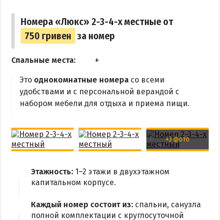
Аквапарк
Номера «Люкс» 2-3-4-х местные от
ЗАБРОНИРОВАТЬ
Дельфинарий
750 гривен
за номер
Зоопарк
Спальные места:
Виндсерфинг
Рыбалка
Это
однокомнатные номера
со всеми
удобствами и с персональной верандой с
ДОСТОПРИМЕЧАТЕЛЬНОСТИ
набором мебели для отдыха и приема пищи.
Памятники и скульптуры
+3 фото
Приморская площадь
Бердянские маяки
Этажность:
1–2 этажи в двухэтажном
капитальном корпусе.
ЭКСКУРСИИ И МАРШРУТЫ
Каждый номер состоит из:
спальни, санузла
Острова Дзендзик
полной комплектации с круглосуточной