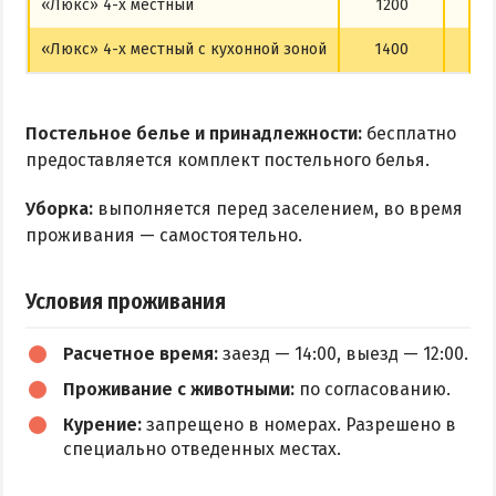
«Люкс» 4-х местный
1200
9
«Люкс» 4-х местный с кухонной зоной
1400
9
Постельное белье и принадлежности:
бесплатно
предоставляется комплект постельного белья.
Уборка:
выполняется перед заселением, во время
проживания — самостоятельно.
Условия проживания
Расчетное время:
заезд — 14:00, выезд — 12:00.
Проживание с животными:
по согласованию.
Курение:
запрещено в номерах. Разрешено в
специально отведенных местах.