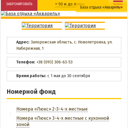
≈ 50 м до пляжа
ЗАБРОНИРОВАТЬ
НАГОРНАЯ ЧАСТЬ
База отдыха «Акварель»
ПЕСКИ
Общая кухня
Детская площадка
СЛОБОДКА
Кухня в номере
Детский батут
ЦЕНТР
ЧАСТНЫЙ СЕКТОР
Адрес:
Запорожская область, с. Новопетровка, ул.
Разрешено с животными
Набережная, 1
АЗОВСКОЕ (ЛУНАЧАРСКОЕ)
НОВОПЕТРОВКА
Wi-Fi
Телефон:
+38 (093) 306-63-53
ЛЕЧЕНИЕ И БАЛЬНЕОТЕРАПИЯ
Беседки
Время работы:
с 1 мая до 30 сентября
Грязи, лиманы и соленые озера
Мангальная зона
Санатории
Номерной фонд
История курорта
Парковка
Номера «Люкс» 2-3-4-х местные
Трансфер
ПИТАНИЕ
Номера «Люкс» 3-4-х местные с кухонной
РАЗВЛЕЧЕНИЯ
зоной
Стирка белья