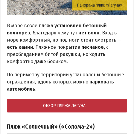
Панорама пляж «Лагуна»
В море возле пляжа
установлен бетонный
волнорез
, благодаря чему тут
нет волн
. Вход в
море комфортный, но под ноги стоит смотреть —
есть камни
. Пляжное покрытие
песчаное
, с
преобладанием битой ракушки, но ходить
комфортно даже босиком.
По периметру территории установлены бетонные
ограждения, вдоль которых можно
парковать
автомобиль
.
ОБЗОР ПЛЯЖА ЛАГУНА
Пляж «Солнечный» («Солома-2»)