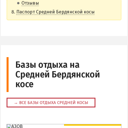
Отзывы
Аквапарк
Паспорт Средней Бердянской косы
Дельфинарий
Зоопарк
Виндсерфинг
Рыбалка
ДОСТОПРИМЕЧАТЕЛЬНОСТИ
Базы отдыха на
Средней Бердянской
Памятники и скульптуры
Приморская площадь
косе
Бердянские маяки
→ ВСЕ БАЗЫ ОТДЫХА СРЕДНЕЙ КОСЫ
ЭКСКУРСИИ И МАРШРУТЫ
Острова Дзендзик