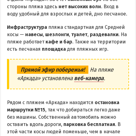
стороны пляжа здесь
нет высоких волн
. Вход в
воду удобный для взрослых и детей, дно песчаное.
Инфраструктура
пляжа стандартная для Средней
косы —
навесы
,
шезлонги
,
туалет
,
раздевалки
. На
пляже работает
кафе и бар
. Также на территории
есть песчаная
площадка
для пляжных игр.
Прямой эфир побережья!
На пляже
«Аркада» установлена
веб-камера
.
Рядом с пляжем «Аркада» находится
остановка
маршрутки №15
, так что добираться легко даже
без машины. Собственный автомобиль можно
оставить вдоль дороги,
парковка бесплатная
. В
этой части косы людей поменьше, чем в начале