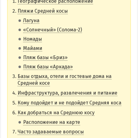
Географическое расположение
НАГОРНАЯ ЧАСТЬ
Пляжи Средней косы
ПЕСКИ
Лагуна
СЛОБОДКА
«Солнечный» (Солома-2)
ЦЕНТР
Номады
ЧАСТНЫЙ СЕКТОР
Майами
АЗОВСКОЕ (ЛУНАЧАРСКОЕ)
Пляж базы «Бриз»
НОВОПЕТРОВКА
Пляж базы «Аркада»
ЛЕЧЕНИЕ И БАЛЬНЕОТЕРАПИЯ
Базы отдыха, отели и гостевые дома на
Средней косе
Грязи, лиманы и соленые озера
Инфраструктура, развлечения и питание
Санатории
Кому подойдет и не подойдет Средняя коса
История курорта
Как добраться на Среднюю косу
Расположение на карте
ПИТАНИЕ
Часто задаваемые вопросы
РАЗВЛЕЧЕНИЯ