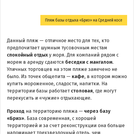
Пляж базы отдыха «Бриз» на Средней косе
Данный пляж — отличное место для тех, кто
предпочитает шумным тусовочным местам
спокойный отдых
у моря. Для компаний рядом с
морем в аренду сдаются
беседки с мангалом
.
Уличных торговцев на этом пляже замечено не
было. Из точек общепита —
кафе
, в котором можно
купить мороженное, сладости, напитки. На
территории базы работает
столовая
, где могут
перекусить и «чужие» отдыхающие.
Проход
на территорию пляжа —
через базу
«Бриз»
. База современная, с хорошей
территорией и за счет реконструкции она больше
напоминает трехзвездочный отель, чем