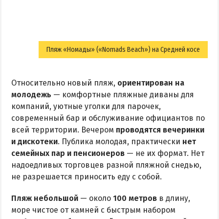
Пляж «Номады» («Nomads Beach») на Средней косе
Относительно новый пляж,
ориентирован на
молодежь
— комфортные пляжные диваны для
компаний, уютные уголки для парочек,
современный бар и обслуживание официантов по
всей территории. Вечером
проводятся вечеринки
и дискотеки
. Публика молодая, практически
нет
семейных пар и пенсионеров
— не их формат. Нет
надоедливых торговцев разной пляжной снедью,
не разрешается приносить еду с собой.
Пляж небольшой
— около
100 метров
в длину,
море чистое от камней с быстрым набором