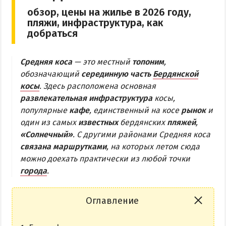
обзор, цены на жилье в 2026 году,
Бердянская коса
пляжи, инфраструктура, как
добраться
БЕРДЯНСКАЯ КОСА
Средняя коса
— это местный
топоним
,
Ближняя коса
обозначающий
серединную часть
Бердянской
Средняя коса
косы
. Здесь расположена основная
развлекательная инфраструктура
Дальняя коса
косы,
популярные
кафе
, единственный на косе
рынок
и
один из самых
известных
бердянских
пляжей
,
АЗМОЛ
«Солнечный»
. С другими районами Средняя коса
АКЗ
связана маршрутками
, на которых летом сюда
ВЕРХОВАЯ
можно доехать практически из любой точки
города
.
КОЛОНИЯ
КУРОРТ
Оглавление
ЛИСКИ
МАКОРТЫ