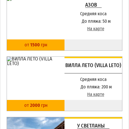
Приазовский природный парк
АЗОВ
Средняя коса
ПРОЕЗД
До пляжа: 50 м
На карте
Маршрутки
от
1500
грн
РЕКОМЕНДАЦИИ ПО ВЫБОРУ ЖИЛЬЯ
Отдых с детьми
ВИЛЛА ЛЕТО (VILLA LETO)
Отдых в мае и на майские
Отдых в сентябре
Средняя коса
Отдых зимой и в межсезонье
До пляжа: 200 м
На карте
Недорогой отдых
Отдых с бассейном
от
2000
грн
Отдых на первой линии
Отдых на набережной
У СВЕТЛАНЫ