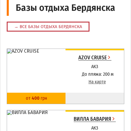
Базы отдыха Бердянска
Аквапарк
Дельфинарий
Зоопарк
→ ВСЕ БАЗЫ ОТДЫХА БЕРДЯНСКА
Виндсерфинг
Рыбалка
AZOV CRUISE
ДОСТОПРИМЕЧАТЕЛЬНОСТИ
АКЗ
До пляжа: 200 м
Памятники и скульптуры
На карте
Приморская площадь
Бердянские маяки
от
400
грн
ЭКСКУРСИИ И МАРШРУТЫ
ВИЛЛА БАВАРИЯ
Острова Дзендзик
АКЗ