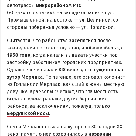
автотрассы
микрорайоном РТС
(«Сельхозтехника»). На западе ограничен ул.
Промышленной, на востоке — ул. Целинной, со
стороны побережья условно — ул. Ногайской.
Считается, что район стал
заселяться
после
возведения по соседству завода «Азовкабель», с
1958 года
, когда начали выдавать участки под
застройку работникам городских предприятиях.
Однако еще в начале
XIX веке
здесь
существовал
хутор Мерлика
. По легенде, его основал колонист
из Голландии Мерлаак, взявший в жены местную
девушку. Краеведы считают, что эта местность
была заселена раньше других бердянских
районов, за исключением, пожалуй, только
Бердянской косы
.
Семья Мерлаков жила на хуторе до 30-х годов ХХ
века, память о ней сохранилась в
названии