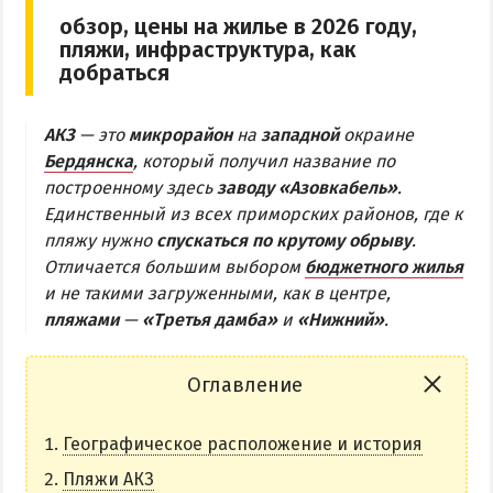
обзор, цены на жилье в 2026 году,
Бердянская коса
пляжи, инфраструктура, как
добраться
БЕРДЯНСКАЯ КОСА
АКЗ
— это
микрорайон
на
западной
окраине
Ближняя коса
Бердянска
, который получил название по
Средняя коса
построенному здесь
заводу «Азовкабель»
.
Единственный из всех приморских районов, где к
Дальняя коса
пляжу нужно
спускаться по крутому обрыву
.
Отличается большим выбором
бюджетного жилья
АЗМОЛ
и не такими загруженными, как в центре,
АКЗ
пляжами
—
«Третья дамба»
и
«Нижний»
.
ВЕРХОВАЯ
КОЛОНИЯ
Оглавление
КУРОРТ
Географическое расположение и история
ЛИСКИ
Пляжи АКЗ
МАКОРТЫ