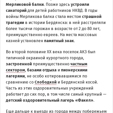
Мерликовой балки
. Позже здесь
устроили
санаторий
для детей работников НКВД. В годы
войны Мерликова балка стала местом
страшной
трагедии
в истории Бердянска: в ней расстреляли
более тысячи горожан в возрасте от 2 до 80 лет,
преимущественно евреев. На места массовых
казней установлен
памятный знак
.
Во второй половине XX века поселок АКЗ был
типичной окраиной курортного города,
застроенной
преимущественно
частным
сектором
,
базами отдыха
и
пионерскими
лагерями
, не особо котировавшимися по
сравнению со
Слободкой
и Бердянской косой.
Часть из этих оздоровительных учреждений
работает до сих пор, в том числе самый крупный —
детский оздоровительный лагерь «Факел»
.
Еще дальше к выезду из города между побережьем