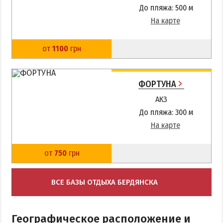
Приазовский природный парк
До пляжа: 500 м
На карте
ПРОЕЗД
от
1100
грн
Маршрутки
РЕКОМЕНДАЦИИ ПО ВЫБОРУ ЖИЛЬЯ
ФОРТУНА
АКЗ
Отдых с детьми
До пляжа: 300 м
Отдых в мае и на майские
На карте
Отдых в сентябре
Отдых зимой и в межсезонье
от
750
грн
Недорогой отдых
Отдых с бассейном
ВСЕ БАЗЫ ОТДЫХА БЕРДЯНСКА
Отдых на первой линии
Отдых на набережной
Географическое расположение и