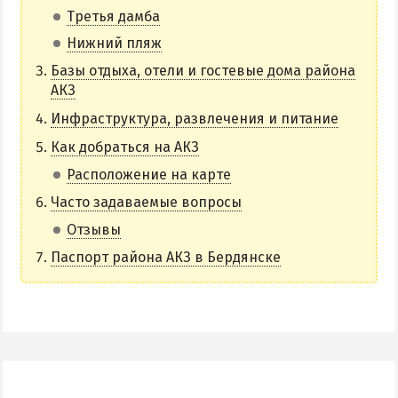
Третья дамба
НАГОРНАЯ ЧАСТЬ
Нижний пляж
ПЕСКИ
Базы отдыха, отели и гостевые дома района
СЛОБОДКА
АКЗ
ЦЕНТР
Инфраструктура, развлечения и питание
ЧАСТНЫЙ СЕКТОР
Как добраться на АКЗ
АЗОВСКОЕ (ЛУНАЧАРСКОЕ)
Расположение на карте
НОВОПЕТРОВКА
Часто задаваемые вопросы
ЛЕЧЕНИЕ И БАЛЬНЕОТЕРАПИЯ
Отзывы
Грязи, лиманы и соленые озера
Паспорт района АКЗ в Бердянске
Санатории
История курорта
ПИТАНИЕ
РАЗВЛЕЧЕНИЯ