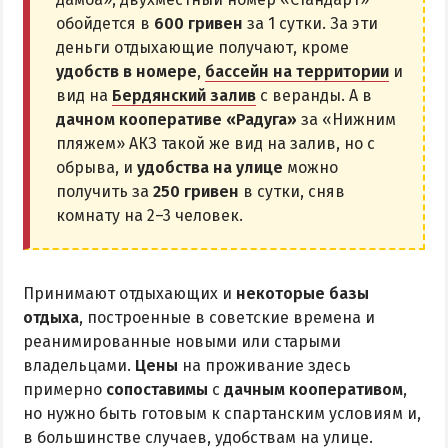
обойдется в
600 гривен
за 1 сутки. За эти
деньги отдыхающие получают, кроме
удобств в номере
,
бассейн на территории
и
вид на
Бердянский залив
с веранды. А в
дачном кооперативе «Радуга»
за «Нижним
пляжем» АКЗ такой же вид на залив, но с
обрыва, и
удобства на улице
можно
получить за
250 гривен
в сутки, сняв
комнату на 2–3 человек.
Принимают отдыхающих и
некоторые базы
отдыха
, построенные в советские времена и
реанимированные новыми или старыми
владельцами.
Цены
на проживание здесь
примерно
сопоставимы
с
дачным кооперативом
,
но нужно быть готовым к спартанским условиям и,
в большинстве случаев, удобствам на улице.