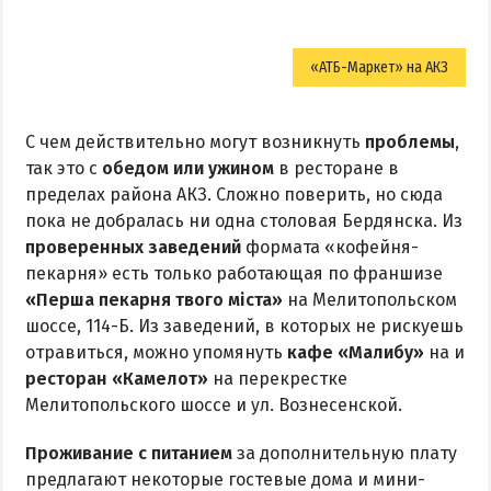
«АТБ-Маркет» на АКЗ
С чем действительно могут возникнуть
проблемы
,
так это с
обедом или ужином
в ресторане в
пределах района АКЗ. Сложно поверить, но сюда
пока не добралась ни одна столовая Бердянска. Из
проверенных заведений
формата «кофейня-
пекарня» есть только работающая по франшизе
«Перша пекарня твого міста»
на Мелитопольском
шоссе, 114-Б. Из заведений, в которых не рискуешь
отравиться, можно упомянуть
кафе «Малибу»
на и
ресторан «Камелот»
на перекрестке
Мелитопольского шоссе и ул. Вознесенской.
Проживание с питанием
за дополнительную плату
предлагают некоторые гостевые дома и мини-