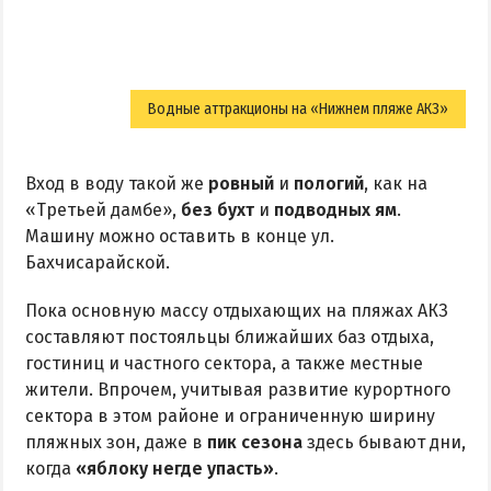
Водные аттракционы на «Нижнем пляже АКЗ»
Вход в воду такой же
ровный
и
пологий
, как на
«Третьей дамбе»,
без бухт
и
подводных ям
.
Машину можно оставить в конце ул.
Бахчисарайской.
Пока основную массу отдыхающих на пляжах АКЗ
составляют постояльцы ближайших баз отдыха,
гостиниц и частного сектора, а также местные
жители. Впрочем, учитывая развитие курортного
сектора в этом районе и ограниченную ширину
пляжных зон, даже в
пик сезона
здесь бывают дни,
когда
«яблоку негде упасть»
.