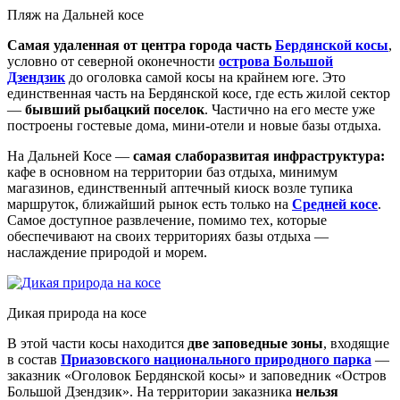
Пляж на Дальней косе
Самая удаленная от центра города часть
Бердянской косы
,
условно от северной оконечности
острова Большой
Дзендзик
до оголовка самой косы на крайнем юге. Это
единственная часть на Бердянской косе, где есть жилой сектор
—
бывший рыбацкий поселок
. Частично на его месте уже
построены гостевые дома, мини-отели и новые базы отдыха.
На Дальней Косе —
самая слаборазвитая инфраструктура:
кафе в основном на территории баз отдыха, минимум
магазинов, единственный аптечный киоск возле тупика
маршруток, ближайший рынок есть только на
Средней косе
.
Самое доступное развлечение, помимо тех, которые
обеспечивают на своих территориях базы отдыха —
наслаждение природой и морем.
Дикая природа на косе
В этой части косы находится
две заповедные зоны
, входящие
в состав
Приазовского национального природного парка
—
заказник «Оголовок Бердянской косы» и заповедник «Остров
Большой Дзендзик». На территории заказника
нельзя