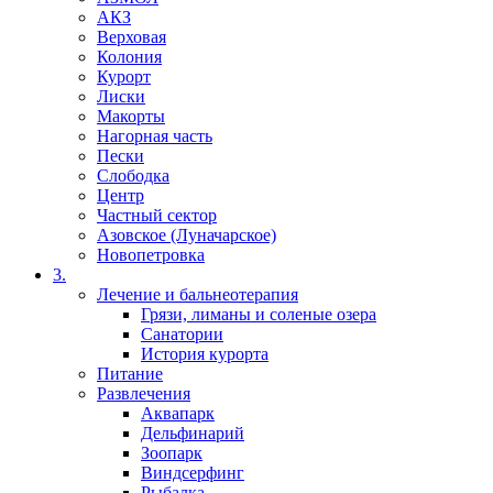
АКЗ
Верховая
Колония
Курорт
Лиски
Макорты
Нагорная часть
Пески
Слободка
Центр
Частный сектор
Азовское (Луначарское)
Новопетровка
3.
Лечение и бальнеотерапия
Грязи, лиманы и соленые озера
Санатории
История курорта
Питание
Развлечения
Аквапарк
Дельфинарий
Зоопарк
Виндсерфинг
Рыбалка