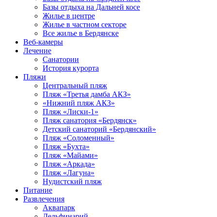
Базы отдыха на Дальней косе
Жилье в центре
Жилье в частном секторе
Все жилье в Бердянске
Веб-камеры
Лечение
Санатории
История курорта
Пляжи
Центральный пляж
Пляж «Третья дамба АКЗ»
«Нижний пляж АКЗ»
Пляж «Лиски-1»
Пляж санатория «Бердянск»
Детский санаторий «Бердянский»
Пляж «Соломенный»
Пляж «Бухта»
Пляж «Майами»
Пляж «Аркада»
Пляж «Лагуна»
Нудистский пляж
Питание
Развлечения
Аквапарк
Дельфинарий