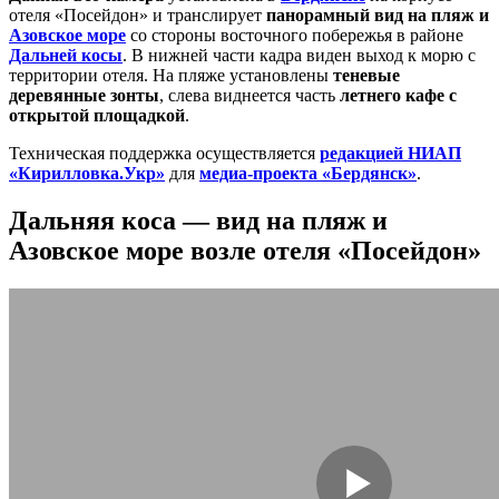
отеля «Посейдон» и транслирует
панорамный вид на пляж и
Азовское море
со стороны восточного побережья в районе
Дальней косы
. В нижней части кадра виден выход к морю с
территории отеля. На пляже установлены
теневые
деревянные зонты
, слева виднеется часть
летнего кафе с
открытой площадкой
.
Техническая поддержка осуществляется
редакцией НИАП
«Кирилловка.Укр»
для
медиа-проекта «Бердянск»
.
Дальняя коса — вид на пляж и
Азовское море возле отеля «Посейдон»