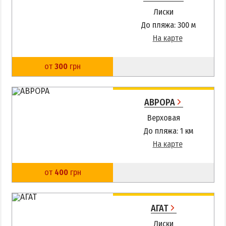
Лиски
Аквапарк
До пляжа: 300 м
Дельфинарий
На карте
Зоопарк
Виндсерфинг
от
300
грн
Рыбалка
АВРОРА
ДОСТОПРИМЕЧАТЕЛЬНОСТИ
Верховая
Памятники и скульптуры
До пляжа: 1 км
На карте
Приморская площадь
Бердянские маяки
от
400
грн
ЭКСКУРСИИ И МАРШРУТЫ
АГАТ
Острова Дзендзик
Лиски