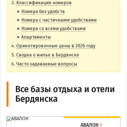
Классификация номеров
НАГОРНАЯ ЧАСТЬ
Номера без удобств
ПЕСКИ
Номера с частичными удобствами
СЛОБОДКА
Номера со всеми удобствами
ЦЕНТР
Апартаменты
ЧАСТНЫЙ СЕКТОР
Ориентировочные цены в 2026 году
АЗОВСКОЕ (ЛУНАЧАРСКОЕ)
Сводка о жилье в Бердянске
НОВОПЕТРОВКА
Часто задаваемые вопросы
ЛЕЧЕНИЕ И БАЛЬНЕОТЕРАПИЯ
Грязи, лиманы и соленые озера
Все базы отдыха и отели
Санатории
Бердянска
История курорта
ПИТАНИЕ
РАЗВЛЕЧЕНИЯ
АВАЛОН