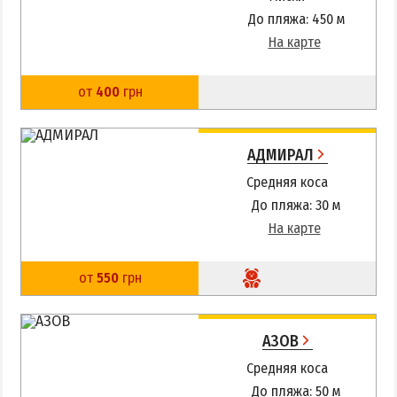
Приазовский природный парк
До пляжа: 450 м
На карте
ПРОЕЗД
от
400
грн
Маршрутки
РЕКОМЕНДАЦИИ ПО ВЫБОРУ ЖИЛЬЯ
АДМИРАЛ
Средняя коса
Отдых с детьми
До пляжа: 30 м
Отдых в мае и на майские
На карте
Отдых в сентябре
Отдых зимой и в межсезонье
от
550
грн
Недорогой отдых
Отдых с бассейном
АЗОВ
Отдых на первой линии
Средняя коса
Отдых на набережной
До пляжа: 50 м