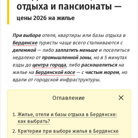
отдыха и пансионаты —
Бердянская коса
цены 2026 на жилье
БЕРДЯНСКАЯ КОСА
При выборе
отеля, квартиры или базы отдыха в
Ближняя коса
Бердянске
туристы чаще всего сталкиваются с
дилеммой
— либо
заплатить меньше
и поселиться
Средняя коса
недалеко от
промышленной зоны
, но в 5 минутах
Дальняя коса
езды до
центра города
, либо
раскошелиться
на
жилье на
Бердянской косе
— с
чистым морем
, но
АЗМОЛ
вдали от городской инфраструктуры.
АКЗ
ВЕРХОВАЯ
Оглавление
КОЛОНИЯ
Жилье, отели и базы отдыха в Бердянске:
КУРОРТ
как выбрать?
ЛИСКИ
Критерии при выборе жилья в Бердянске
МАКОРТЫ