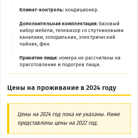
Приазовский природный парк
Климат-контроль:
кондиционер.
ПРОЕЗД
Дополнительная комплектация:
базовый
набор мебели, телевизор со спутниковыми
Маршрутки
каналами, холодильник, электрический
чайник, фен.
РЕКОМЕНДАЦИИ ПО ВЫБОРУ ЖИЛЬЯ
Принятие пищи:
номера не рассчитаны на
Отдых с детьми
приготовление и подогрев пищи.
Отдых в мае и на майские
Отдых в сентябре
Цены на проживание в 2024 году
Отдых зимой и в межсезонье
Недорогой отдых
Отдых с бассейном
Цены на 2024 год пока не указаны. Ниже
Отдых на первой линии
представлены цены на 2022 год.
Отдых на набережной