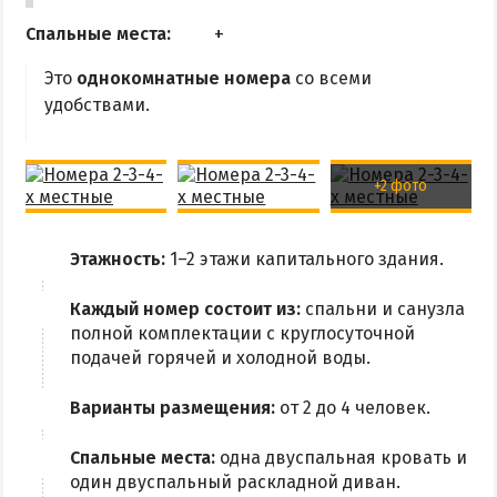
Аквапарк
Спальные места:
Дельфинарий
Это
однокомнатные номера
со всеми
Зоопарк
удобствами.
Виндсерфинг
Рыбалка
+2 фото
ДОСТОПРИМЕЧАТЕЛЬНОСТИ
Этажность:
1–2 этажи капитального здания.
Памятники и скульптуры
Каждый номер состоит из:
спальни и санузла
Приморская площадь
полной комплектации с круглосуточной
Бердянские маяки
подачей горячей и холодной воды.
Варианты размещения:
от 2 до 4 человек.
ЭКСКУРСИИ И МАРШРУТЫ
Спальные места:
одна двуспальная кровать и
Острова Дзендзик
один двуспальный раскладной диван.