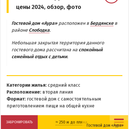
цены 2024, обзор, фото
Бердянская коса
Гостевой дом «Аура»
расположен в
Бердянске
в
БЕРДЯНСКАЯ КОСА
районе
Слободка
.
Ближняя коса
Небольшая закрытая территория данного
Средняя коса
гостевого дома рассчитана на
спокойный
Дальняя коса
семейный отдых с детьми
.
АЗМОЛ
АКЗ
Категории жилья:
средний класс
ВЕРХОВАЯ
Расположение:
вторая линия
Формат:
КОЛОНИЯ
гостевой дом с самостоятельным
приготовлением пищи на общей кухне
КУРОРТ
ЛИСКИ
≈ 250 м до пляжа
ЗАБРОНИРОВАТЬ
МАКОРТЫ
Гостевой дом «Аура»