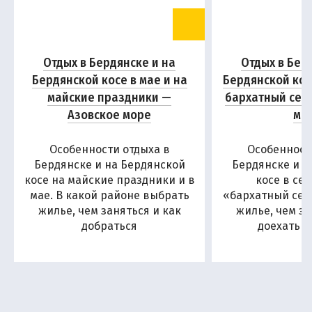
Отдых в Бердянске и на
Отдых в Бер
Бердянской косе в мае и на
Бердянской кос
майские праздники —
бархатный сез
Азовское море
мо
Особенности отдыха в
Особенност
Бердянске и на Бердянской
Бердянске и н
косе на майские праздники и в
косе в се
мае. В какой районе выбрать
«бархатный сезо
жилье, чем заняться и как
жилье, чем за
добраться
доехать н