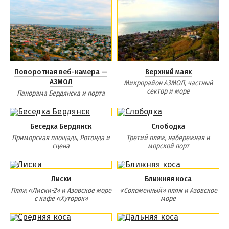
Поворотная веб-камера —
Верхний маяк
АЗМОЛ
Микрорайон АЗМОЛ, частный
сектор и море
Панорама Бердянска и порта
Беседка Бердянск
Слободка
Приморская площадь, Ротонда и
Третий пляж, набережная и
сцена
морской порт
Лиски
Ближняя коса
Пляж «Лиски-2» и Азовское море
«Соломенный» пляж и Азовское
с кафе «Хуторок»
море