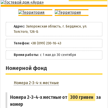
НАГОРНАЯ ЧАСТЬ
Wi-Fi
Детская площадка
ПЕСКИ
Беседки
Общая кухня
СЛОБОДКА
Адрес:
Запорожская область, г. Бердянск, ул.
ЦЕНТР
Мангальная зона
Толстого, 126-Б
ЧАСТНЫЙ СЕКТОР
Парковка
АЗОВСКОЕ (ЛУНАЧАРСКОЕ)
Телефон:
+38 (099) 230-16-43
НОВОПЕТРОВКА
Трансфер
Время работы:
с 1 мая до 30 сентября
ЛЕЧЕНИЕ И БАЛЬНЕОТЕРАПИЯ
ЗАБРОНИРОВАТЬ
Номерной фонд
Грязи, лиманы и соленые озера
Санатории
Номера 2-3-4-х местные
История курорта
ПИТАНИЕ
Номера 2-3-4-х местные от
300 гривен
за
номер
РАЗВЛЕЧЕНИЯ