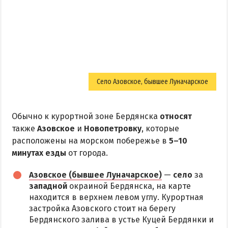
Село Азовское, бывшее Луначарское
Обычно к курортной зоне Бердянска
относят
также
Азовское
и
Новопетровку
, которые
расположены на морском побережье в
5–10
минутах езды
от города.
Азовское (бывшее Луначарское)
—
село
за
западной
окраиной Бердянска, на карте
находится в верхнем левом углу. Курортная
застройка Азовского стоит на берегу
Бердянского залива в устье Куцей Бердянки и