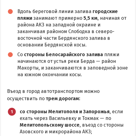
Аквапарк
Вдоль береговой линии залива
городские
пляжи
занимают примерно
5,5 км
, начиная от
Дельфинарий
района АКЗ на западной окраине и
Зоопарк
заканчивая районом Слободка в северо-
Виндсерфинг
восточной части Бердянского залива в
основании Бердянской косы.
Рыбалка
Со
стороны Белосарайского залива
пляжи
начинаются от устья реки Берда — район
ДОСТОПРИМЕЧАТЕЛЬНОСТИ
Макорты, и заканчиваются в заповедной зоне
на южном окончании косы.
Памятники и скульптуры
Приморская площадь
Въезд в город автотранспортом можно
Бердянские маяки
осуществить по
трем дорогам:
со стороны Мелитополя и Запорожья
, если
ЭКСКУРСИИ И МАРШРУТЫ
ехать через Васильевку и Токмак — по
Мелитопольскому шоссе
, въезд со стороны
Острова Дзендзик
Азовского и микрорайона АКЗ;