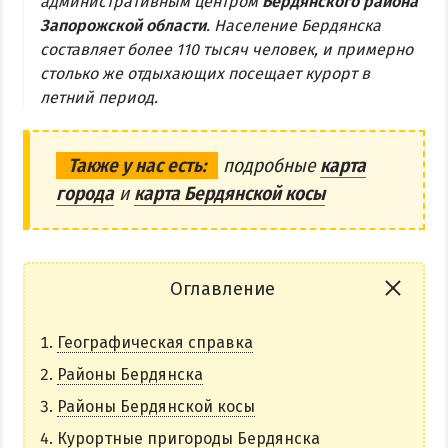
административным центром
Бердянского района
Запорожской области
. Население Бердянска
Бердянская коса
составляет более 110 тысяч человек, и примерно
столько же отдыхающих посещает курорт в
БЕРДЯНСКАЯ КОСА
летний период.
Ближняя коса
Средняя коса
Также у нас есть:
подробные
карта
города
и
карта Бердянской косы
Дальняя коса
АЗМОЛ
АКЗ
Оглавление
ВЕРХОВАЯ
Географическая справка
КОЛОНИЯ
КУРОРТ
Районы Бердянска
ЛИСКИ
Районы Бердянской косы
МАКОРТЫ
Курортные пригороды Бердянска