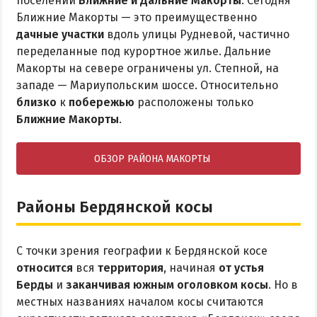
поселений
Ближние и Дальние Макорты
. Сегодня
Ближние Макорты — это преимущественно
дачные участки
вдоль улицы Рудневой, частично
переделанные под курортное жилье. Дальние
Макорты на севере ограничены ул. Степной, на
западе — Мариупольским шоссе. Относительно
близко
к
побережью
расположены только
Ближние Макорты
.
ОБЗОР РАЙОНА МАКОРТЫ
Районы Бердянской косы
С точки зрения географии к Бердянской косе
относится
вся
территория
, начиная
от устья
Берды
и
заканчивая южным оголовком косы
. Но в
местных названиях началом косы считаются