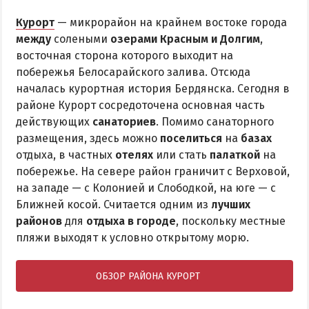
Курорт
— микрорайон на крайнем востоке города
между
солеными
озерами Красным и Долгим
,
восточная сторона которого выходит на
побережья Белосарайского залива. Отсюда
началась курортная история Бердянска. Сегодня в
районе Курорт сосредоточена основная часть
действующих
санаториев
. Помимо санаторного
размещения, здесь можно
поселиться
на
базах
отдыха, в частных
отелях
или стать
палаткой
на
побережье. На севере район граничит с Верховой,
на западе — с Колонией и Слободкой, на юге — с
Ближней косой. Считается одним из
лучших
районов
для
отдыха в городе
, поскольку местные
пляжи выходят к условно открытому морю.
ОБЗОР РАЙОНА КУРОРТ