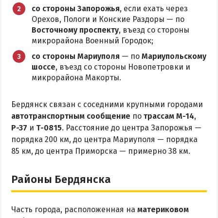
Приазовский природный парк
со стороны Запорожья
, если ехать через
Орехов, Пологи и Конские Раздоры — по
ПРОЕЗД
Восточному проспекту
, въезд со стороны
микрорайона Военный Городок;
Маршрутки
со стороны Мариуполя
— по
Мариупольскому
шоссе
, въезд со стороны Новопетровки и
микрорайона Макорты.
РЕКОМЕНДАЦИИ ПО ВЫБОРУ ЖИЛЬЯ
Отдых с детьми
Бердянск связан с соседними крупными городами
Отдых в мае и на майские
автотранспортным сообщение
по
трассам М-14
,
Р-37
и
Т-0815
. Расстояние до центра Запорожья —
Отдых в сентябре
порядка 200 км, до центра Мариуполя — порядка
Отдых зимой и в межсезонье
85 км, до центра Приморска — примерно 38 км.
Недорогой отдых
Отдых с бассейном
Районы Бердянска
Отдых на первой линии
Отдых на набережной
Часть города, расположенная на
материковом