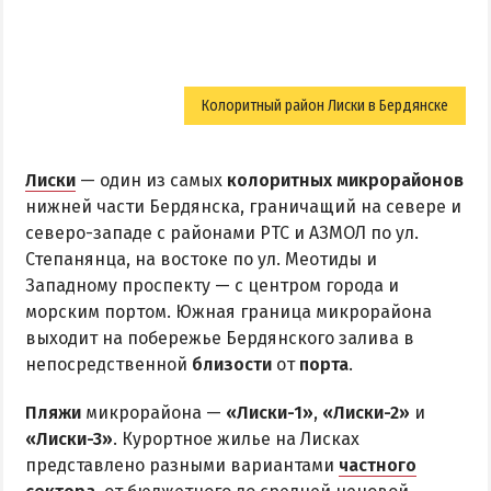
Колоритный район Лиски в Бердянске
Лиски
— один из самых
колоритных микрорайонов
нижней части Бердянска, граничащий на севере и
северо-западе с районами РТС и АЗМОЛ по ул.
Степанянца, на востоке по ул. Меотиды и
Западному проспекту — с центром города и
морским портом. Южная граница микрорайона
выходит на побережье Бердянского залива в
непосредственной
близости
от
порта
.
Пляжи
микрорайона —
«Лиски-1»
,
«Лиски-2»
и
«Лиски-3»
. Курортное жилье на Лисках
представлено разными вариантами
частного