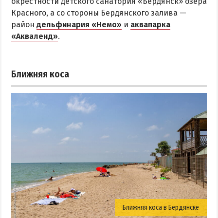
окрестности детского санатория «Бердянск» озера
Красного, а со стороны Бердянского залива —
район
дельфинария «Немо»
и
аквапарка
«Акваленд»
.
Ближняя коса
Ближняя коса в Бердянске