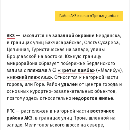
Район АКЗ и пляж «Третья дамба»
АКЗ
— находится на
западной окраине
Бердянска,
в границах улиц Бахчисарайская, Олега Сухарева,
Целинная, Туристическая на западе, улицы
Вроцлавской на востоке. Южную границу
микрорайона образует побережье Бердянского
залива с
пляжами
АКЗ
«Третья дамба»
(«Малибу»),
«Нижний пляж АКЗ»
. Относится к нагорной части
города, или Горе. Район
удален
от центра города и
основных курортно-развлекательных объектов,
поэтому здесь относительно
недорогое жилье
.
РТС
— расположен в нагорной части
восточнее
района АКЗ
, в границах улиц Промышленной на
западе, Мелитопольского шоссе на севере,