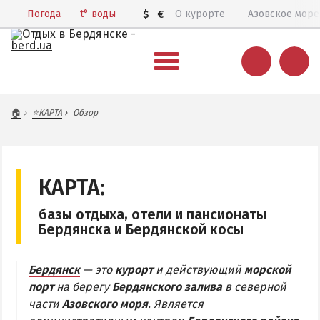
Погода
t°
воды
$
€
О курорте
Азовское море
ВЕСЬ БЕРДЯНСК
🏠
⭐КАРТА
Обзор
Общий обзор курорта
Все базы отдыха и отели
Цены 2026
КАРТА:
Пляжи
базы отдыха, отели и пансионаты
Веб-камеры
Бердянска и Бердянской косы
Бердянск в 3D
Бердянск
— это
курорт
и действующий
морской
КАРТА БЕРДЯНСКА
порт
на берегу
Бердянского залива
в северной
части
Азовского моря
. Является
Городская часть