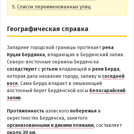
НАГОРНАЯ ЧАСТЬ
Список переименованных улиц
ПЕСКИ
СЛОБОДКА
Географическая справка
ЦЕНТР
ЧАСТНЫЙ СЕКТОР
Западнее городской границы протекает
река
АЗОВСКОЕ (ЛУНАЧАРСКОЕ)
Куцая Бердянка
, впадающая в Бердянский залив.
НОВОПЕТРОВКА
Северо-восточные окраины Бердянска
соседствуют
с
устьем
впадающей в
реки Берда
,
ЛЕЧЕНИЕ И БАЛЬНЕОТЕРАПИЯ
которая дала название городу, заливу и
соседней
косе
. Сама Берда впадает в омывающий
Грязи, лиманы и соленые озера
восточный берег Бердянской косы
Белосарайский
Санатории
залив
.
История курорта
Протяженность
азовского
побережья
в
окрестностях Бердянска, занятого
ПИТАНИЕ
организованными и дикими пляжами
, составляет
РАЗВЛЕЧЕНИЯ
около 30 км
.