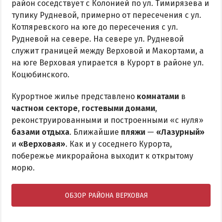
район соседствует с Колонией по ул. Тимирязева и
тупику Рудневой, примерно от пересечения с ул.
Котляревского на юге до пересечения с ул.
Рудневой на севере. На севере ул. Рудневой
служит границей между Верховой и Макортами, а
на юге Верховая упирается в Курорт в районе ул.
Коцюбинского.
Курортное жилье представлено
комнатами
в
частном секторе
,
гостевыми домами
,
реконструированными и построенными «с нуля»
базами отдыха
. Ближайшие
пляжи
—
«Лазурный»
и
«Верховая»
. Как и у соседнего Курорта,
побережье микрорайона выходит к открытому
морю.
ОБЗОР РАЙОНА ВЕРХОВАЯ