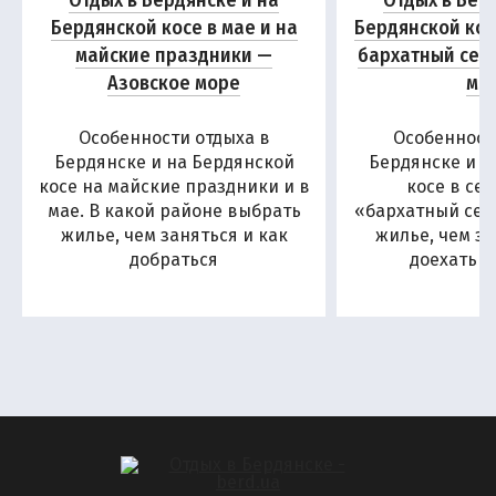
Отдых в Бердянске и на
Отдых в Бер
Бердянской косе в мае и на
Бердянской кос
майские праздники —
бархатный сез
Азовское море
мо
Особенности отдыха в
Особенност
Бердянске и на Бердянской
Бердянске и н
косе на майские праздники и в
косе в се
мае. В какой районе выбрать
«бархатный сезо
жилье, чем заняться и как
жилье, чем за
добраться
доехать н