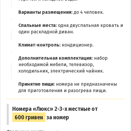
Приазовский природный парк
Варианты размещения:
до 4 человек.
ПРОЕЗД
Спальные места:
одна двуспальная кровать и
Маршрутки
один раскладной диван.
Климат-контроль:
кондиционер.
РЕКОМЕНДАЦИИ ПО ВЫБОРУ ЖИЛЬЯ
Дополнительная комплектация:
набор
Отдых с детьми
необходимой мебели, телевизор,
Отдых в мае и на майские
холодильник, электрический чайник.
Отдых в сентябре
Принятие пищи:
номера не предназначены
Отдых зимой и в межсезонье
для приготовления и разогрева пищи.
Недорогой отдых
Отдых с бассейном
Номера «Люкс» 2-3-х местные от
Отдых на первой линии
600 гривен
за номер
Отдых на набережной