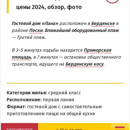
цены 2024, обзор, фото
Бердянская коса
Гостевой дом «Лана»
расположен в
Бердянске
в
БЕРДЯНСКАЯ КОСА
районе
Пески
.
Ближайший оборудованный пляж
— Третий пляж.
Ближняя коса
Средняя коса
В 3–5 минутах ходьбы находится
Приморская
Дальняя коса
площадь
, в 7 минутах — остановка общественного
транспорта, идущего на
Бердянскую косу
.
АЗМОЛ
АКЗ
ВЕРХОВАЯ
Категории жилья:
средний класс
Расположение:
КОЛОНИЯ
первая линия
Формат:
гостевой дом с самостоятельным
КУРОРТ
приготовлением пищи на общей кухне
ЛИСКИ
МАКОРТЫ
≈ 30 м до пляжа
ЗАБРОНИРОВАТЬ