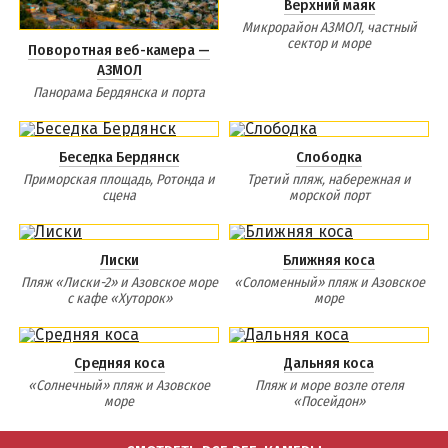
Верхний маяк
Микрорайон АЗМОЛ, частный
сектор и море
Поворотная веб-камера —
АЗМОЛ
Панорама Бердянска и порта
Беседка Бердянск
Слободка
Приморская площадь, Ротонда и
Третий пляж, набережная и
сцена
морской порт
Лиски
Ближняя коса
Пляж «Лиски-2» и Азовское море
«Соломенный» пляж и Азовское
с кафе «Хуторок»
море
Средняя коса
Дальняя коса
«Солнечный» пляж и Азовское
Пляж и море возле отеля
море
«Посейдон»