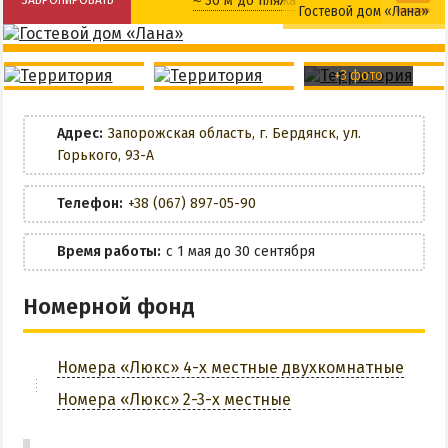
Гостевой дом «Лана»
НАГОРНАЯ ЧАСТЬ
Детская кроватка
Детская площадка
ПЕСКИ
+3 фото
СЛОБОДКА
Общая кухня
Детский батут
ЦЕНТР
Адрес:
Запорожская область, г. Бердянск, ул.
ЧАСТНЫЙ СЕКТОР
Wi-Fi
Горького, 93-А
АЗОВСКОЕ (ЛУНАЧАРСКОЕ)
Мангальная зона
Телефон:
+38 (067) 897-05-90
НОВОПЕТРОВКА
ЛЕЧЕНИЕ И БАЛЬНЕОТЕРАПИЯ
Парковка
Время работы:
с 1 мая до 30 сентября
Грязи, лиманы и соленые озера
ЗАБРОНИРОВАТЬ
Номерной фонд
Санатории
История курорта
Номера «Люкс» 4-х местные двухкомнатные
Номера «Люкс» 2-3-х местные
ПИТАНИЕ
РАЗВЛЕЧЕНИЯ