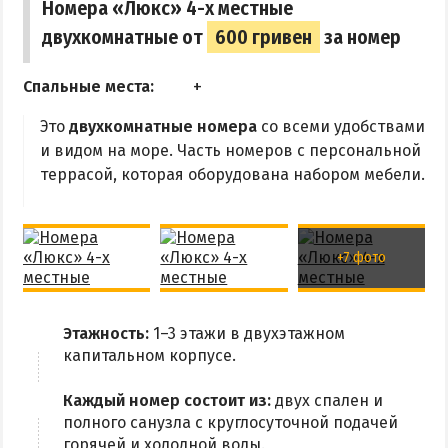
Номера «Люкс» 4-х местные
Аквапарк
двухкомнатные от
600 гривен
за номер
Дельфинарий
Спальные места:
Зоопарк
Виндсерфинг
Это
двухкомнатные номера
со всеми удобствами
и видом на море. Часть номеров с персональной
Рыбалка
террасой, которая оборудована набором мебели.
ДОСТОПРИМЕЧАТЕЛЬНОСТИ
Памятники и скульптуры
+7 фото
Приморская площадь
Бердянские маяки
Этажность:
1–3 этажи в двухэтажном
капитальном корпусе.
ЭКСКУРСИИ И МАРШРУТЫ
Каждый номер состоит из:
двух спален и
Острова Дзендзик
полного санузла с круглосуточной подачей
горячей и холодной воды.