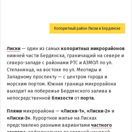
Колоритный район Лиски в Бердянске
Лиски
— один из самых
колоритных микрорайонов
нижней части Бердянска, граничащий на севере и
северо-западе с районами РТС и АЗМОЛ по ул.
Степанянца, на востоке по ул. Меотиды и
Западному проспекту — с центром города и
морским портом. Южная граница микрорайона
выходит на побережье Бердянского залива в
непосредственной
близости
от
порта
.
Пляжи
микрорайона —
«Лиски-1»
,
«Лиски-2»
и
«Лиски-3»
. Курортное жилье на Лисках
представлено разными вариантами
частного