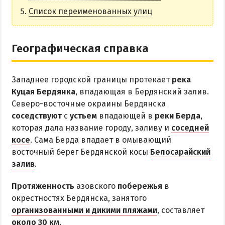
НАГОРНАЯ ЧАСТЬ
Список переименованных улиц
ПЕСКИ
СЛОБОДКА
Географическая справка
ЦЕНТР
ЧАСТНЫЙ СЕКТОР
Западнее городской границы протекает
река
АЗОВСКОЕ (ЛУНАЧАРСКОЕ)
Куцая Бердянка
, впадающая в Бердянский залив.
НОВОПЕТРОВКА
Северо-восточные окраины Бердянска
соседствуют
с
устьем
впадающей в
реки Берда
,
ЛЕЧЕНИЕ И БАЛЬНЕОТЕРАПИЯ
которая дала название городу, заливу и
соседней
косе
. Сама Берда впадает в омывающий
Грязи, лиманы и соленые озера
восточный берег Бердянской косы
Белосарайский
Санатории
залив
.
История курорта
Протяженность
азовского
побережья
в
окрестностях Бердянска, занятого
ПИТАНИЕ
организованными и дикими пляжами
, составляет
РАЗВЛЕЧЕНИЯ
около 30 км
.