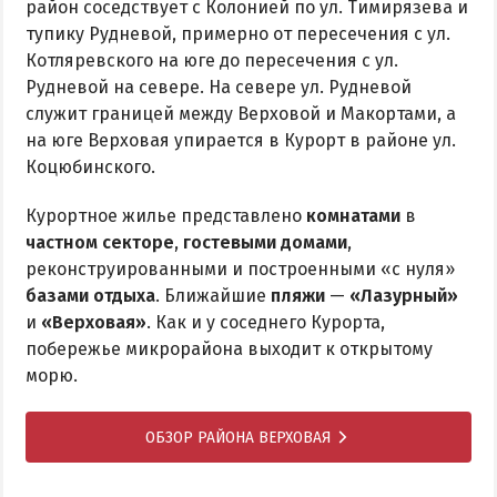
район соседствует с Колонией по ул. Тимирязева и
тупику Рудневой, примерно от пересечения с ул.
Котляревского на юге до пересечения с ул.
Рудневой на севере. На севере ул. Рудневой
служит границей между Верховой и Макортами, а
на юге Верховая упирается в Курорт в районе ул.
Коцюбинского.
Курортное жилье представлено
комнатами
в
частном секторе
,
гостевыми домами
,
реконструированными и построенными «с нуля»
базами отдыха
. Ближайшие
пляжи
—
«Лазурный»
и
«Верховая»
. Как и у соседнего Курорта,
побережье микрорайона выходит к открытому
морю.
ОБЗОР РАЙОНА ВЕРХОВАЯ