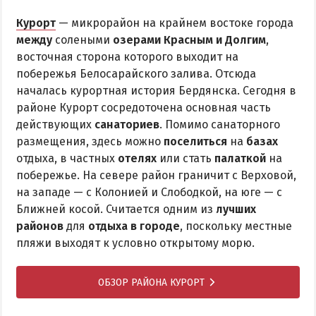
Курорт
— микрорайон на крайнем востоке города
между
солеными
озерами Красным и Долгим
,
восточная сторона которого выходит на
побережья Белосарайского залива. Отсюда
началась курортная история Бердянска. Сегодня в
районе Курорт сосредоточена основная часть
действующих
санаториев
. Помимо санаторного
размещения, здесь можно
поселиться
на
базах
отдыха, в частных
отелях
или стать
палаткой
на
побережье. На севере район граничит с Верховой,
на западе — с Колонией и Слободкой, на юге — с
Ближней косой. Считается одним из
лучших
районов
для
отдыха в городе
, поскольку местные
пляжи выходят к условно открытому морю.
ОБЗОР РАЙОНА КУРОРТ