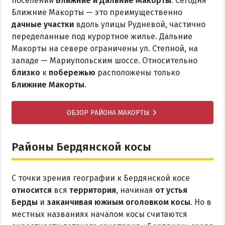
поселений
Ближние и Дальние Макорты
. Сегодня
Ближние Макорты — это преимущественно
дачные участки
вдоль улицы Рудневой, частично
переделанные под курортное жилье. Дальние
Макорты на севере ограничены ул. Степной, на
западе — Мариупольским шоссе. Относительно
близко
к
побережью
расположены только
Ближние Макорты
.
ОБЗОР РАЙОНА МАКОРТЫ
Районы Бердянской косы
С точки зрения географии к Бердянской косе
относится
вся
территория
, начиная
от устья
Берды
и
заканчивая южным оголовком косы
. Но в
местных названиях началом косы считаются