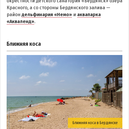
окрестности детского санатория «Бердянск» озера
Красного, а со стороны Бердянского залива —
район
дельфинария «Немо»
и
аквапарка
«Акваленд»
.
Ближняя коса
Ближняя коса в Бердянске