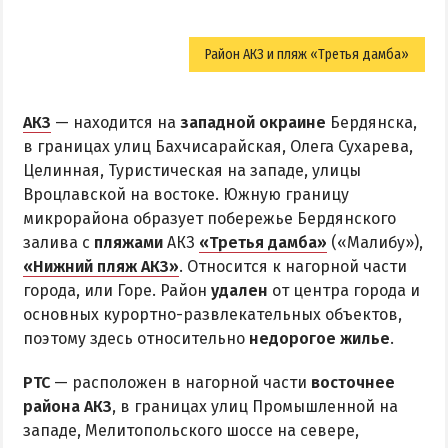
Район АКЗ и пляж «Третья дамба»
АКЗ
— находится на
западной окраине
Бердянска,
в границах улиц Бахчисарайская, Олега Сухарева,
Целинная, Туристическая на западе, улицы
Вроцлавской на востоке. Южную границу
микрорайона образует побережье Бердянского
залива с
пляжами
АКЗ
«Третья дамба»
(«Малибу»),
«Нижний пляж АКЗ»
. Относится к нагорной части
города, или Горе. Район
удален
от центра города и
основных курортно-развлекательных объектов,
поэтому здесь относительно
недорогое жилье
.
РТС
— расположен в нагорной части
восточнее
района АКЗ
, в границах улиц Промышленной на
западе, Мелитопольского шоссе на севере,