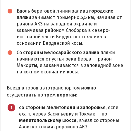
Аквапарк
Вдоль береговой линии залива
городские
пляжи
занимают примерно
5,5 км
, начиная от
Дельфинарий
района АКЗ на западной окраине и
Зоопарк
заканчивая районом Слободка в северо-
Виндсерфинг
восточной части Бердянского залива в
основании Бердянской косы.
Рыбалка
Со
стороны Белосарайского залива
пляжи
начинаются от устья реки Берда — район
ДОСТОПРИМЕЧАТЕЛЬНОСТИ
Макорты, и заканчиваются в заповедной зоне
на южном окончании косы.
Памятники и скульптуры
Приморская площадь
Въезд в город автотранспортом можно
Бердянские маяки
осуществить по
трем дорогам:
со стороны Мелитополя и Запорожья
, если
ЭКСКУРСИИ И МАРШРУТЫ
ехать через Васильевку и Токмак — по
Мелитопольскому шоссе
, въезд со стороны
Острова Дзендзик
Азовского и микрорайона АКЗ;