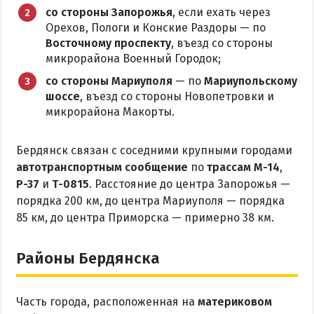
Приазовский природный парк
со стороны Запорожья
, если ехать через
Орехов, Пологи и Конские Раздоры — по
ПРОЕЗД
Восточному проспекту
, въезд со стороны
микрорайона Военный Городок;
Маршрутки
со стороны Мариуполя
— по
Мариупольскому
шоссе
, въезд со стороны Новопетровки и
микрорайона Макорты.
РЕКОМЕНДАЦИИ ПО ВЫБОРУ ЖИЛЬЯ
Отдых с детьми
Бердянск связан с соседними крупными городами
Отдых в мае и на майские
автотранспортным сообщение
по
трассам М-14
,
Р-37
и
Т-0815
. Расстояние до центра Запорожья —
Отдых в сентябре
порядка 200 км, до центра Мариуполя — порядка
Отдых зимой и в межсезонье
85 км, до центра Приморска — примерно 38 км.
Недорогой отдых
Отдых с бассейном
Районы Бердянска
Отдых на первой линии
Отдых на набережной
Часть города, расположенная на
материковом