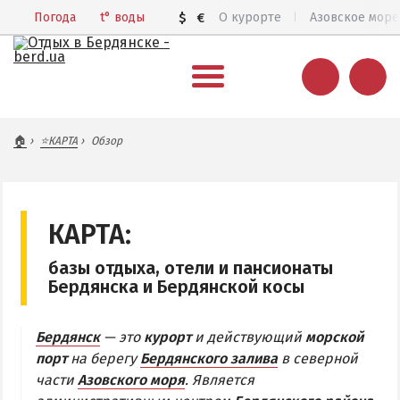
Погода
t°
воды
$
€
О курорте
Азовское море
ВЕСЬ БЕРДЯНСК
🏠
⭐КАРТА
Обзор
Общий обзор курорта
Все базы отдыха и отели
Цены 2026
КАРТА:
Пляжи
базы отдыха, отели и пансионаты
Веб-камеры
Бердянска и Бердянской косы
Бердянск в 3D
Бердянск
— это
курорт
и действующий
морской
КАРТА БЕРДЯНСКА
порт
на берегу
Бердянского залива
в северной
части
Азовского моря
. Является
Городская часть