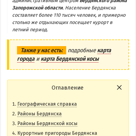
административным центром
Бердянского района
Запорожской области
. Население Бердянска
Бердянская коса
составляет более 110 тысяч человек, и примерно
столько же отдыхающих посещает курорт в
БЕРДЯНСКАЯ КОСА
летний период.
Ближняя коса
Средняя коса
Также у нас есть:
подробные
карта
города
и
карта Бердянской косы
Дальняя коса
АЗМОЛ
АКЗ
Оглавление
ВЕРХОВАЯ
Географическая справка
КОЛОНИЯ
КУРОРТ
Районы Бердянска
ЛИСКИ
Районы Бердянской косы
МАКОРТЫ
Курортные пригороды Бердянска