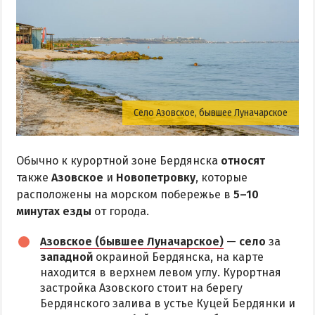
Село Азовское, бывшее Луначарское
Обычно к курортной зоне Бердянска
относят
также
Азовское
и
Новопетровку
, которые
расположены на морском побережье в
5–10
минутах езды
от города.
Азовское (бывшее Луначарское)
—
село
за
западной
окраиной Бердянска, на карте
находится в верхнем левом углу. Курортная
застройка Азовского стоит на берегу
Бердянского залива в устье Куцей Бердянки и