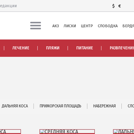
редакции
$
€
АКЗ
ЛИСКИ
ЦЕНТР
СЛОБОДКА
БЕРДЯ
ЛЕЧЕНИЕ И БАЛЬНЕОТЕРАПИЯ
ЛЕЧЕНИЕ
ПЛЯЖИ
ПИТАНИЕ
РАЗВЛЕЧЕНИ
Грязи, лиманы и соленые озера
Я
Санатории
История курорта
ПИТАНИЕ
РАЗВЛЕЧЕНИЯ
Аквапарк
ДАЛЬНЯЯ КОСА
ПРИМОРСКАЯ ПЛОЩАДЬ
НАБЕРЕЖНАЯ
СЛ
 ЧАСТЬ
Дельфинарий
Зоопарк
А
Виндсерфинг