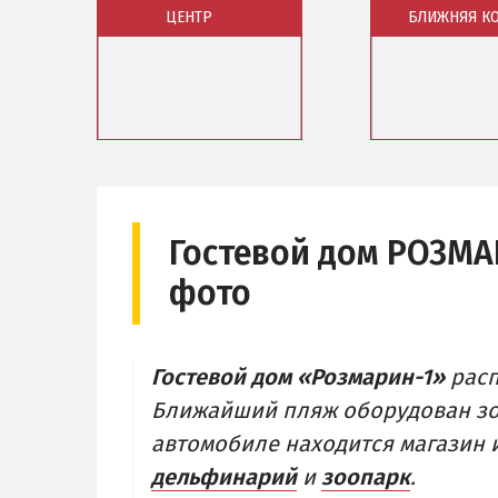
ЦЕНТР
ЦЕНТР
БЛИЖНЯЯ К
ЧАСТНЫЙ
БЕРДЯНСКАЯ КОСА
АЗОВСКОЕ
Ближняя коса
НОВОПЕТ
Средняя коса
Обзор района
Обзор района
Дальняя коса
Базы отдыха и отели
Базы отдыха и
Веб-камеры
Веб-камеры
Гостевой дом РОЗМА
фото
Гостевой дом «Розмарин-1»
расп
Ближайший пляж оборудован зон
автомобиле находится магазин и
дельфинарий
и
зоопарк
.