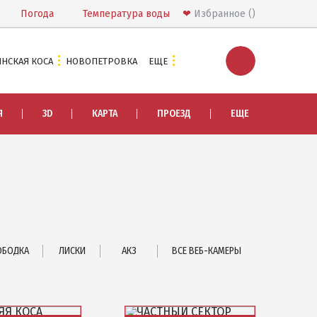
Погода
Температура
воды
❤
Избранное
НСКАЯ КОСА
НОВОПЕТРОВКА
ЕЩЕ
ЭКСКУРСИИ И МАРШРУТЫ
Я
3D
КАРТА
ПРОЕЗД
ЕЩЕ
Острова Дзендзик
Приазовский природный парк
ПРОЕЗД
Маршрутки
РЕКОМЕНДАЦИИ ПО ВЫБОРУ ЖИЛЬЯ
ОБОДКА
ЛИСКИ
АКЗ
ВСЕ ВЕБ-КАМЕРЫ
Отдых с детьми
Отдых в мае и на майские
Отдых в сентябре