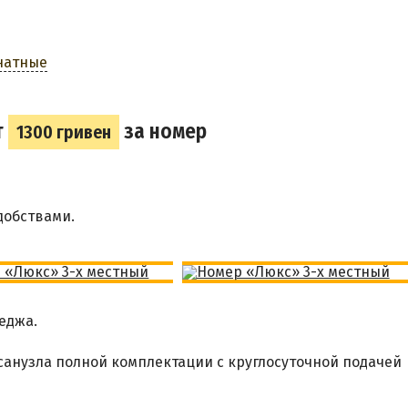
натные
т
за номер
1300 гривен
добствами.
еджа.
санузла полной комплектации с круглосуточной подачей