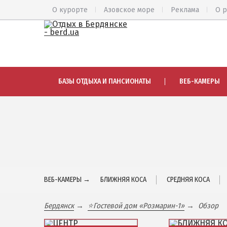
О курорте
Азовское море
Реклама
О 
ВЕСЬ БЕРДЯНСК
АЗМОЛ
БАЗЫ ОТДЫХА И ПАНСИОНАТЫ
ВЕБ-КАМЕРЫ
Общий обзор курорта
АКЗ
Все базы отдыха и отели
ВЕРХОВА
Цены 2026
КОЛОНИЯ
Пляжи
КУРОРТ
Веб-камеры
ЛИСКИ
Бердянск в 3D
МАКОРТЫ
ВЕБ-КАМЕРЫ →
БЛИЖНЯЯ КОСА
СРЕДНЯЯ КОСА
НАГОРНАЯ
КАРТА БЕРДЯНСКА
ПЕСКИ
Бердянск
⭐Гостевой дом «Розмарин-1»
Обзор
Городская часть
СЛОБОДК
Бердянская коса