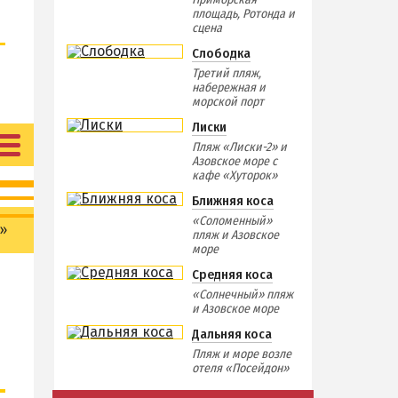
площадь, Ротонда и
сцена
Слободка
Третий пляж,
набережная и
морской порт
Лиски
Пляж «Лиски-2» и
Азовское море с
кафе «Хуторок»
Ближняя коса
«Соломенный»
»
пляж и Азовское
море
Средняя коса
«Солнечный» пляж
и Азовское море
Дальняя коса
Пляж и море возле
отеля «Посейдон»