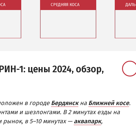
ОСА
СРЕДНЯЯ КОСА
ДАЛЬ
Рыбалка
 СЕКТОР
 (ЛУНАЧАРСКОЕ)
ДОСТОПРИМЕЧАТЕЛЬНОСТИ
РОВКА
Памятники и скульптуры
Обзор района
Обзор 
Приморская площадь
 отели
Базы отдыха и отели
Базы о
Бердянские маяки
Веб-камеры
Веб-ка
РИН-1:
цены 2024, обзор,
оложен в городе
Бердянск
на
Ближней косе
.
тами и шезлонгами. В 2 минутах езды на
 рынок, в 5–10 минутах —
аквапарк
,