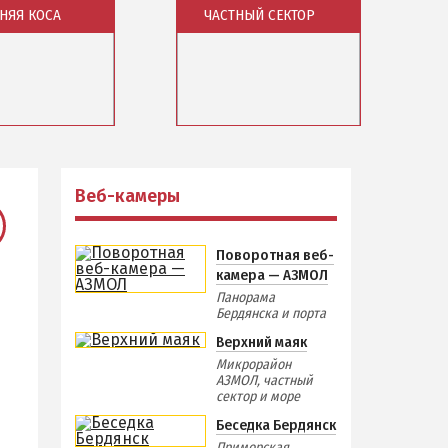
НЯЯ КОСА
Отдых зимой и в межсезонье
ЧАСТНЫЙ СЕКТОР
Недорогой отдых
Отдых с бассейном
Отдых на первой линии
района
Обзор района
Отдых на набережной
тдыха и отели
Базы отдыха и отели
Квартиры посуточно
меры
Веб-камеры
Веб-камеры
Поворотная веб-
камера — АЗМОЛ
Панорама
Бердянска и порта
Верхний маяк
Микрорайон
АЗМОЛ, частный
сектор и море
Беседка Бердянск
Приморская