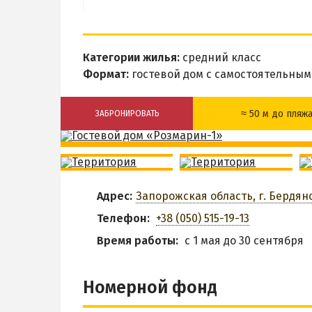
Категории жилья:
средний класс
Формат:
гостевой дом с самостоятельны
≈ 50 м до пляж
ЗАБРОНИРОВАТЬ
Разрешено с
Общая кухня
животными
Парковка
Трансфер
Адрес:
Запорожская область, г. Бердянс
З
Телефон:
+38 (050) 515-19-13
Время работы:
с 1 мая до 30 сентября
Номерной фонд