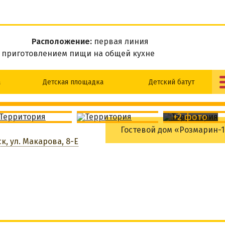
Расположение:
первая линия
м приготовлением пищи на общей кухне
а
Детская площадка
Детский батут
Wi-Fi
Мангальная зона
+2 фото
Гостевой дом «Розмарин-1
к, ул. Макарова, 8-Е
АБРОНИРОВАТЬ