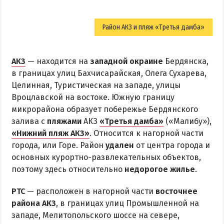
Район АКЗ и пляж «Третья дамба»
АКЗ
— находится на
западной окраине
Бердянска,
в границах улиц Бахчисарайская, Олега Сухарева,
Целинная, Туристическая на западе, улицы
Вроцлавской на востоке. Южную границу
микрорайона образует побережье Бердянского
залива с
пляжами
АКЗ
«Третья дамба»
(«Малибу»),
«Нижний пляж АКЗ»
. Относится к нагорной части
города, или Горе. Район
удален
от центра города и
основных курортно-развлекательных объектов,
поэтому здесь относительно
недорогое жилье
.
РТС
— расположен в нагорной части
восточнее
района АКЗ
, в границах улиц Промышленной на
западе, Мелитопольского шоссе на севере,