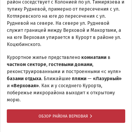
район соседствует с Колонией по ул. Тимирязева и
тупику Рудневой, примерно от пересечения с ул.
Котляревского на юге до пересечения с ул.
Рудневой на севере. На севере ул. Рудневой
служит границей между Верховой и Макортами, а
на юге Верховая упирается в Курорт в районе ул.
Коцюбинского.
Курортное жилье представлено
комнатами
в
частном секторе
,
гостевыми домами
,
реконструированными и построенными «с нуля»
базами отдыха
. Ближайшие
пляжи
—
«Лазурный»
и
«Верховая»
. Как и у соседнего Курорта,
побережье микрорайона выходит к открытому
морю.
ОБЗОР РАЙОНА ВЕРХОВАЯ