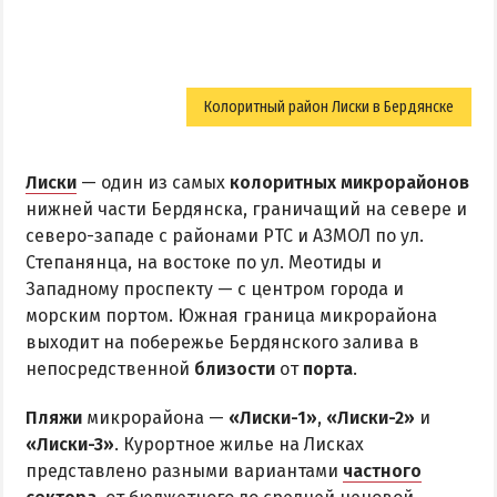
Колоритный район Лиски в Бердянске
Лиски
— один из самых
колоритных микрорайонов
нижней части Бердянска, граничащий на севере и
северо-западе с районами РТС и АЗМОЛ по ул.
Степанянца, на востоке по ул. Меотиды и
Западному проспекту — с центром города и
морским портом. Южная граница микрорайона
выходит на побережье Бердянского залива в
непосредственной
близости
от
порта
.
Пляжи
микрорайона —
«Лиски-1»
,
«Лиски-2»
и
«Лиски-3»
. Курортное жилье на Лисках
представлено разными вариантами
частного