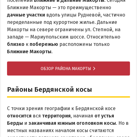
поселений
Ближние и Дальние Макорты
. Сегодня
Ближние Макорты — это преимущественно
дачные участки
вдоль улицы Рудневой, частично
переделанные под курортное жилье. Дальние
Макорты на севере ограничены ул. Степной, на
западе — Мариупольским шоссе. Относительно
близко
к
побережью
расположены только
Ближние Макорты
.
ОБЗОР РАЙОНА МАКОРТЫ
Районы Бердянской косы
С точки зрения географии к Бердянской косе
относится
вся
территория
, начиная
от устья
Берды
и
заканчивая южным оголовком косы
. Но в
местных названиях началом косы считаются