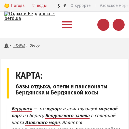
Погода
t°
воды
$
€
О курорте
Азовское море
ВЕСЬ БЕРДЯНСК
🏠
⭐КАРТА
Обзор
Общий обзор курорта
Все базы отдыха и отели
Цены 2026
КАРТА:
Пляжи
базы отдыха, отели и пансионаты
Веб-камеры
Бердянска и Бердянской косы
Бердянск в 3D
Бердянск
— это
курорт
и действующий
морской
КАРТА БЕРДЯНСКА
порт
на берегу
Бердянского залива
в северной
части
Азовского моря
. Является
Городская часть