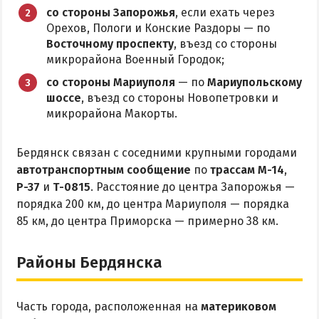
Приазовский природный парк
со стороны Запорожья
, если ехать через
Орехов, Пологи и Конские Раздоры — по
ПРОЕЗД
Восточному проспекту
, въезд со стороны
микрорайона Военный Городок;
Маршрутки
со стороны Мариуполя
— по
Мариупольскому
шоссе
, въезд со стороны Новопетровки и
микрорайона Макорты.
РЕКОМЕНДАЦИИ ПО ВЫБОРУ ЖИЛЬЯ
Отдых с детьми
Бердянск связан с соседними крупными городами
Отдых в мае и на майские
автотранспортным сообщение
по
трассам М-14
,
Р-37
и
Т-0815
. Расстояние до центра Запорожья —
Отдых в сентябре
порядка 200 км, до центра Мариуполя — порядка
Отдых зимой и в межсезонье
85 км, до центра Приморска — примерно 38 км.
Недорогой отдых
Отдых с бассейном
Районы Бердянска
Отдых на первой линии
Отдых на набережной
Часть города, расположенная на
материковом