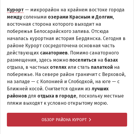
Курорт
— микрорайон на крайнем востоке города
между
солеными
озерами Красным и Долгим
,
восточная сторона которого выходит на
побережья Белосарайского залива. Отсюда
началась курортная история Бердянска. Сегодня в
районе Курорт сосредоточена основная часть
действующих
санаториев
. Помимо санаторного
размещения, здесь можно
поселиться
на
базах
отдыха, в частных
отелях
или стать
палаткой
на
побережье. На севере район граничит с Верховой,
на западе — с Колонией и Слободкой, на юге — с
Ближней косой. Считается одним из
лучших
районов
для
отдыха в городе
, поскольку местные
пляжи выходят к условно открытому морю.
ОБЗОР РАЙОНА КУРОРТ