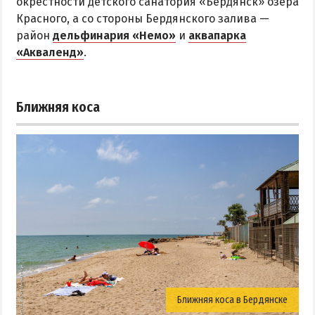
окрестности детского санатория «Бердянск» озера
Красного, а со стороны Бердянского залива —
район
дельфинария «Немо»
и
аквапарка
«Акваленд»
.
Ближняя коса
Ближняя коса в Бердянске