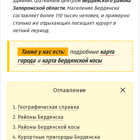
административным центром
Бердянского района
Запорожской области
. Население Бердянска
Бердянская коса
составляет более 110 тысяч человек, и примерно
столько же отдыхающих посещает курорт в
БЕРДЯНСКАЯ КОСА
летний период.
Ближняя коса
Средняя коса
Также у нас есть:
подробные
карта
города
и
карта Бердянской косы
Дальняя коса
АЗМОЛ
АКЗ
Оглавление
ВЕРХОВАЯ
Географическая справка
КОЛОНИЯ
КУРОРТ
Районы Бердянска
ЛИСКИ
Районы Бердянской косы
МАКОРТЫ
Курортные пригороды Бердянска