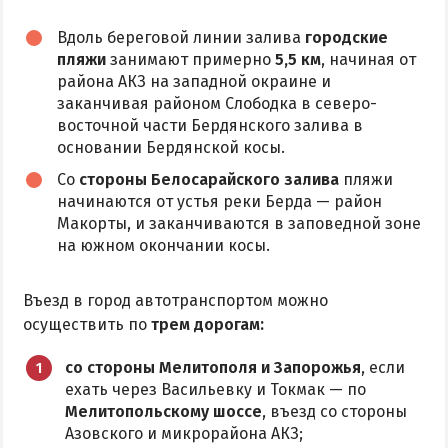
Аквапарк
Вдоль береговой линии залива
городские
пляжи
занимают примерно
5,5 км
, начиная от
Дельфинарий
района АКЗ на западной окраине и
Зоопарк
заканчивая районом Слободка в северо-
Виндсерфинг
восточной части Бердянского залива в
основании Бердянской косы.
Рыбалка
Со
стороны Белосарайского залива
пляжи
начинаются от устья реки Берда — район
ДОСТОПРИМЕЧАТЕЛЬНОСТИ
Макорты, и заканчиваются в заповедной зоне
на южном окончании косы.
Памятники и скульптуры
Приморская площадь
Въезд в город автотранспортом можно
Бердянские маяки
осуществить по
трем дорогам:
со стороны Мелитополя и Запорожья
, если
ЭКСКУРСИИ И МАРШРУТЫ
ехать через Васильевку и Токмак — по
Мелитопольскому шоссе
, въезд со стороны
Острова Дзендзик
Азовского и микрорайона АКЗ;