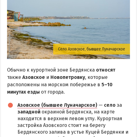
Село Азовское, бывшее Луначарское
Обычно к курортной зоне Бердянска
относят
также
Азовское
и
Новопетровку
, которые
расположены на морском побережье в
5–10
минутах езды
от города.
Азовское (бывшее Луначарское)
—
село
за
западной
окраиной Бердянска, на карте
находится в верхнем левом углу. Курортная
застройка Азовского стоит на берегу
Бердянского залива в устье Куцей Бердянки и