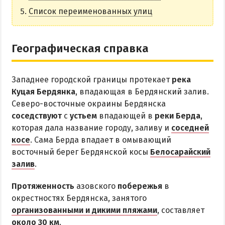
НАГОРНАЯ ЧАСТЬ
Список переименованных улиц
ПЕСКИ
СЛОБОДКА
Географическая справка
ЦЕНТР
ЧАСТНЫЙ СЕКТОР
Западнее городской границы протекает
река
АЗОВСКОЕ (ЛУНАЧАРСКОЕ)
Куцая Бердянка
, впадающая в Бердянский залив.
НОВОПЕТРОВКА
Северо-восточные окраины Бердянска
соседствуют
с
устьем
впадающей в
реки Берда
,
ЛЕЧЕНИЕ И БАЛЬНЕОТЕРАПИЯ
которая дала название городу, заливу и
соседней
косе
. Сама Берда впадает в омывающий
Грязи, лиманы и соленые озера
восточный берег Бердянской косы
Белосарайский
Санатории
залив
.
История курорта
Протяженность
азовского
побережья
в
окрестностях Бердянска, занятого
ПИТАНИЕ
организованными и дикими пляжами
, составляет
РАЗВЛЕЧЕНИЯ
около 30 км
.