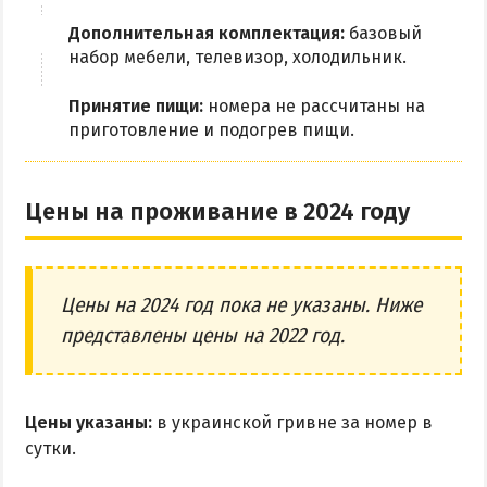
Приазовский природный парк
Дополнительная комплектация:
базовый
набор мебели, телевизор, холодильник.
ПРОЕЗД
Принятие пищи:
номера не рассчитаны на
Маршрутки
приготовление и подогрев пищи.
РЕКОМЕНДАЦИИ ПО ВЫБОРУ ЖИЛЬЯ
Цены на проживание в 2024 году
Отдых с детьми
Отдых в мае и на майские
Отдых в сентябре
Цены на 2024 год пока не указаны. Ниже
Отдых зимой и в межсезонье
представлены цены на 2022 год.
Недорогой отдых
Отдых с бассейном
Цены указаны:
в украинской гривне за номер в
Отдых на первой линии
сутки.
Отдых на набережной