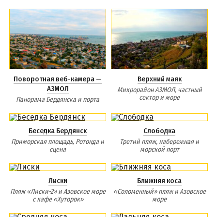
Поворотная веб-камера —
Верхний маяк
АЗМОЛ
Микрорайон АЗМОЛ, частный
сектор и море
Панорама Бердянска и порта
Беседка Бердянск
Слободка
Приморская площадь, Ротонда и
Третий пляж, набережная и
сцена
морской порт
Лиски
Ближняя коса
Пляж «Лиски-2» и Азовское море
«Соломенный» пляж и Азовское
с кафе «Хуторок»
море