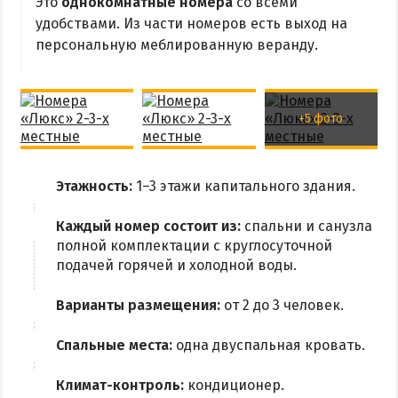
Это
однокомнатные номера
со всеми
удобствами. Из части номеров есть выход на
Аквапарк
персональную меблированную веранду.
Дельфинарий
Зоопарк
Виндсерфинг
+5 фото
Рыбалка
ДОСТОПРИМЕЧАТЕЛЬНОСТИ
Этажность:
1–3 этажи капитального здания.
Каждый номер состоит из:
спальни и санузла
Памятники и скульптуры
полной комплектации с круглосуточной
Приморская площадь
подачей горячей и холодной воды.
Бердянские маяки
Варианты размещения:
от 2 до 3 человек.
ЭКСКУРСИИ И МАРШРУТЫ
Спальные места:
одна двуспальная кровать.
Острова Дзендзик
Климат-контроль:
кондиционер.