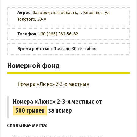
Платная парковка
Wi-Fi
НАГОРНАЯ ЧАСТЬ
Адрес:
Запорожская область, г. Бердянск, ул.
ПЕСКИ
Трансфер
Толстого, 20-А
СЛОБОДКА
ЗАБРОНИРОВАТЬ
ЦЕНТР
Телефон:
+38 (066) 362-56-62
ЧАСТНЫЙ СЕКТОР
Время работы:
с 1 мая до 30 сентября
АЗОВСКОЕ (ЛУНАЧАРСКОЕ)
НОВОПЕТРОВКА
Номерной фонд
ЛЕЧЕНИЕ И БАЛЬНЕОТЕРАПИЯ
Номера «Люкс» 2-3-х местные
Грязи, лиманы и соленые озера
Санатории
Номера «Люкс» 2-3-х местные от
История курорта
500 гривен
за номер
ПИТАНИЕ
Спальные места:
РАЗВЛЕЧЕНИЯ