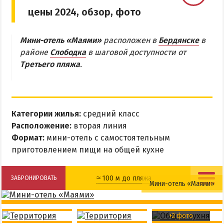
цены 2024, обзор, фото
Бердянская коса
Мини-отель «Маями»
расположен в
Бердянске
в
БЕРДЯНСКАЯ КОСА
районе
Слободка
в шаговой доступности от
Третьего пляжа
.
Ближняя коса
Средняя коса
Дальняя коса
Категории жилья:
средний класс
АЗМОЛ
Расположение:
вторая линия
Формат:
мини-отель с самостоятельным
АКЗ
приготовлением пищи на общей кухне
ВЕРХОВАЯ
КОЛОНИЯ
≈ 100 м до пляжа
ЗАБРОНИРОВАТЬ
Мини-отель «Маями»
КУРОРТ
Мангальная зона
Общая кухня
ЛИСКИ
+2 фото
МАКОРТЫ