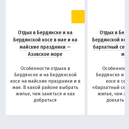
Отдых в Бердянске и на
Отдых в Бер
Бердянской косе в мае и на
Бердянской кос
майские праздники —
бархатный сез
Азовское море
мо
Особенности отдыха в
Особенност
Бердянске и на Бердянской
Бердянске и н
косе на майские праздники и в
косе в се
мае. В какой районе выбрать
«бархатный сезо
жилье, чем заняться и как
жилье, чем за
добраться
доехать н