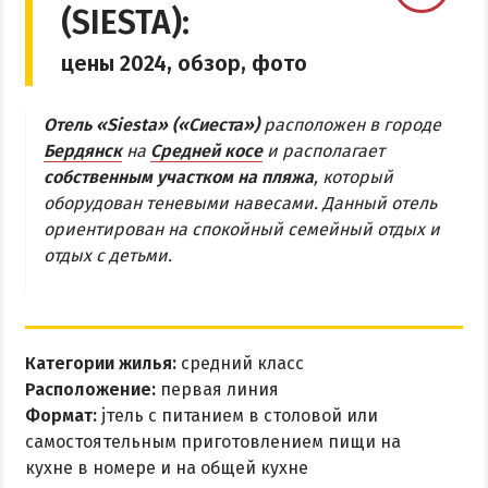
(SIESTA):
Бердянская коса
цены 2024, обзор, фото
БЕРДЯНСКАЯ КОСА
Отель «Siesta» («Сиеста»)
расположен в городе
Ближняя коса
Бердянск
на
Средней косе
и располагает
собственным участком на пляжа
, который
Средняя коса
оборудован теневыми навесами. Данный отель
Дальняя коса
ориентирован на спокойный семейный отдых и
отдых с детьми.
АЗМОЛ
АКЗ
ВЕРХОВАЯ
Категории жилья:
средний класс
КОЛОНИЯ
Расположение:
первая линия
КУРОРТ
Формат:
jтель с питанием в столовой или
самостоятельным приготовлением пищи на
ЛИСКИ
кухне в номере и на общей кухне
МАКОРТЫ