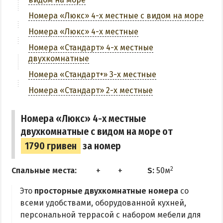
Аквапарк
Номера «Люкс» 4-х местные с видом на море
Дельфинарий
Номера «Люкс» 4-х местные
Зоопарк
Номера «Стандарт» 4-х местные
двухкомнатные
Виндсерфинг
Номера «Стандарт+» 3-х местные
Рыбалка
Номера «Стандарт» 2-х местные
ДОСТОПРИМЕЧАТЕЛЬНОСТИ
Номера «Люкс» 4-х местные
Памятники и скульптуры
двухкомнатные с видом на море от
Приморская площадь
1790 гривен
за номер
Бердянские маяки
2
Спальные места:
S:
50м
ЭКСКУРСИИ И МАРШРУТЫ
Это
просторные двухкомнатные номера
со
всеми удобствами, оборудованной кухней,
Острова Дзендзик
персональной террасой с набором мебели для