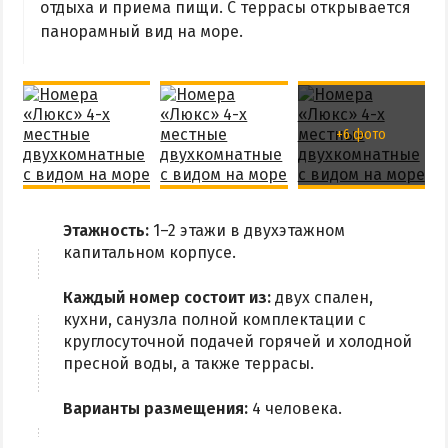
Приазовский природный парк
отдыха и приема пищи. С террасы открывается
панорамный вид на море.
ПРОЕЗД
Маршрутки
+6 фото
РЕКОМЕНДАЦИИ ПО ВЫБОРУ ЖИЛЬЯ
Отдых с детьми
Этажность:
1–2 этажи в двухэтажном
Отдых в мае и на майские
капитальном корпусе.
Отдых в сентябре
Каждый номер состоит из:
двух спален,
Отдых зимой и в межсезонье
кухни, санузла полной комплектации с
Недорогой отдых
круглосуточной подачей горячей и холодной
Отдых с бассейном
пресной воды, а также террасы.
Отдых на первой линии
Варианты размещения:
4 человека.
Отдых на набережной