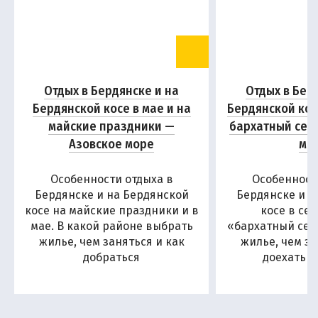
Отдых в Бердянске и на
Отдых в Бер
Бердянской косе в мае и на
Бердянской кос
майские праздники —
бархатный сез
Азовское море
мо
Особенности отдыха в
Особенност
Бердянске и на Бердянской
Бердянске и н
косе на майские праздники и в
косе в се
мае. В какой районе выбрать
«бархатный сезо
жилье, чем заняться и как
жилье, чем за
добраться
доехать н