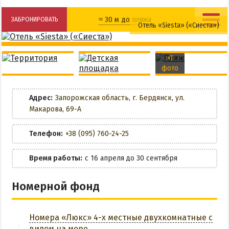
НАГОРНАЯ ЧАСТЬ
≈ 30 м до пляжа
ЗАБРОНИРОВАТЬ
ПЕСКИ
Отель «Siesta» («Сиеста»)
СЛОБОДКА
Общая кухня
Детская площадка
ЦЕНТР
+1
Кухня в номере
Детская кроватка
фото
ЧАСТНЫЙ СЕКТОР
АЗОВСКОЕ (ЛУНАЧАРСКОЕ)
Wi-Fi
Адрес:
Запорожская область, г. Бердянск, ул.
НОВОПЕТРОВКА
Макарова, 69-А
Мангальная зона
ЛЕЧЕНИЕ И БАЛЬНЕОТЕРАПИЯ
Телефон:
+38 (095) 760-24-25
Парковка
Грязи, лиманы и соленые озера
Время работы:
с 16 апреля до 30 сентября
Санатории
ЗАБРОНИРОВАТЬ
История курорта
Номерной фонд
ПИТАНИЕ
Номера «Люкс» 4-х местные двухкомнатные с
РАЗВЛЕЧЕНИЯ
видом на море