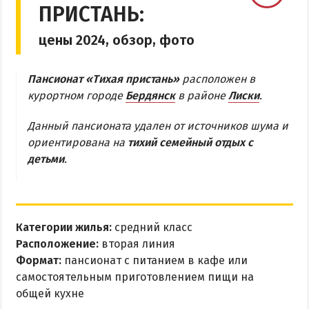
ПРИСТАНЬ:
Бердянская коса
цены 2024, обзор, фото
БЕРДЯНСКАЯ КОСА
Пансионат «Тихая пристань»
расположен в
Ближняя коса
курортном городе
Бердянск
в районе
Лиски
.
Средняя коса
Данный пансионата удален от источников шума и
Дальняя коса
ориентирована на
тихий семейный отдых с
детьми
.
АЗМОЛ
АКЗ
ВЕРХОВАЯ
Категории жилья:
средний класс
КОЛОНИЯ
Расположение:
вторая линия
КУРОРТ
Формат:
пансионат с питанием в кафе или
самостоятельным приготовлением пищи на
ЛИСКИ
общей кухне
МАКОРТЫ