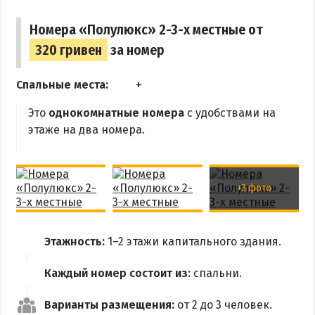
Аквапарк
Номера «Полулюкс» 2-3-х местные от
Дельфинарий
320 гривен
за номер
Зоопарк
Спальные места:
Виндсерфинг
Рыбалка
Это
однокомнатные номера
с удобствами на
этаже на два номера.
ДОСТОПРИМЕЧАТЕЛЬНОСТИ
Памятники и скульптуры
+3 фото
Приморская площадь
Бердянские маяки
Этажность:
1–2 этажи капитального здания.
ЭКСКУРСИИ И МАРШРУТЫ
Каждый номер состоит из:
спальни.
Острова Дзендзик
Варианты размещения:
от 2 до 3 человек.