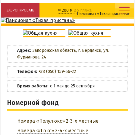
НАГОРНАЯ ЧАСТЬ
≈ 200 м до пляжа
ЗАБРОНИРОВАТЬ
Пансионат «Тихая пристань»
ПЕСКИ
СЛОБОДКА
Wi-Fi
Кафе
ЦЕНТР
Мангальная зона
Общая кухня
ЧАСТНЫЙ СЕКТОР
Адрес:
Запорожская область, г. Бердянск, ул.
АЗОВСКОЕ (ЛУНАЧАРСКОЕ)
Настольный теннис
Фурманова, 24
НОВОПЕТРОВКА
Платная парковка
ЛЕЧЕНИЕ И БАЛЬНЕОТЕРАПИЯ
Телефон:
+38 (050) 159-56-22
Трансфер
Грязи, лиманы и соленые озера
Время работы:
с 1 мая до 25 сентября
Санатории
ЗАБРОНИРОВАТЬ
Номерной фонд
История курорта
ПИТАНИЕ
Номера «Полулюкс» 2-3-х местные
РАЗВЛЕЧЕНИЯ
Номера «Люкс» 2-4-х местные