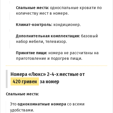
Приазовский природный парк
Спальные места:
односпальные кровати по
количеству мест в номере.
ПРОЕЗД
Климат-контроль:
кондиционер.
Маршрутки
Дополнительная комплектация:
базовый
РЕКОМЕНДАЦИИ ПО ВЫБОРУ ЖИЛЬЯ
набор мебели, телевизор.
Отдых с детьми
Принятие пищи:
номера не рассчитаны на
приготовление и подогрев пищи.
Отдых в мае и на майские
Отдых в сентябре
Номера «Люкс» 2-4-х местные от
Отдых зимой и в межсезонье
420 гривен
за номер
Недорогой отдых
Отдых с бассейном
Спальные места:
Отдых на первой линии
Это
однокомнатные номера
со всеми
Отдых на набережной
удобствами.