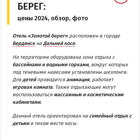
БЕРЕГ:
Бердянская коса
цены 2024, обзор, фото
БЕРДЯНСКАЯ КОСА
Отель «Золотой берег»
расположен в городе
Ближняя коса
Бердянск
на
Дальней косе
.
Средняя коса
На территории оборудована зона отдыха с
Дальняя коса
бассейнами и водными горками
, вокруг которых
под теневыми навесами установлены шезлонги.
АЗМОЛ
Для
детей
проводится
анимация
, работает
игровая комната
. Также отдыхающие могут
АКЗ
воспользоваться
массажным и косметическим
ВЕРХОВАЯ
кабинетами
.
КОЛОНИЯ
Данный отель ориентирован на
семейный отдых с
КУРОРТ
детьми
в тихом месте косы.
ЛИСКИ
МАКОРТЫ