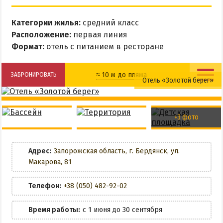
НАГОРНАЯ ЧАСТЬ
Категории жилья:
средний класс
ПЕСКИ
Расположение:
первая линия
СЛОБОДКА
Формат:
отель с питанием в ресторане
ЦЕНТР
ЧАСТНЫЙ СЕКТОР
≈ 10 м до пляжа
ЗАБРОНИРОВАТЬ
Отель «Золотой берег»
АЗОВСКОЕ (ЛУНАЧАРСКОЕ)
Детская площадка
Бассейн
НОВОПЕТРОВКА
ЛЕЧЕНИЕ И БАЛЬНЕОТЕРАПИЯ
+3 фото
Детский клуб
Детский бассейн
Грязи, лиманы и соленые озера
Детская анимация
Адрес:
Запорожская область, г. Бердянск, ул.
Санатории
Макарова, 81
Питание включено
История курорта
Телефон:
+38 (050) 482-92-02
Кафе
ПИТАНИЕ
Время работы:
с 1 июня до 30 сентября
РАЗВЛЕЧЕНИЯ
Разрешено с животными