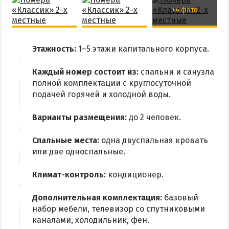
Приазовский природный парк
+4 фото
ПРОЕЗД
Этажность:
1–5 этажи капитального корпуса.
Маршрутки
Каждый номер состоит из:
спальни и санузла
РЕКОМЕНДАЦИИ ПО ВЫБОРУ ЖИЛЬЯ
полной комплектации с круглосуточной
подачей горячей и холодной воды.
Отдых с детьми
Варианты размещения:
до 2 человек.
Отдых в мае и на майские
Отдых в сентябре
Спальные места:
одна двуспальная кровать
или две односпальные.
Отдых зимой и в межсезонье
Недорогой отдых
Климат-контроль:
кондиционер.
Отдых с бассейном
Дополнительная комплектация:
базовый
Отдых на первой линии
набор мебели, телевизор со спутниковыми
Отдых на набережной
каналами, холодильник, фен.