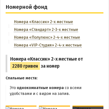
Номерной фонд
Аквапарк
Wi-Fi
Дельфинарий
Спортзал
Номера «Классик» 2-х местные
Зоопарк
Номера «Стандарт» 2-3-х местные
Виндсерфинг
Теннисный корт
Рыбалка
Номера «Полулюкс» 2-4-х местные
Массаж
Номера «VIP-Студия» 2-4-х местные
ДОСТОПРИМЕЧАТЕЛЬНОСТИ
Парковка
Номера «Классик» 2-х местные от
Памятники и скульптуры
2280 гривен
за номер
ЗАБРОНИРОВАТЬ
Приморская площадь
Бердянские маяки
Спальные места:
Это
однокомнатные номера
со всеми
ЭКСКУРСИИ И МАРШРУТЫ
удобствами и с видом на залив.
Острова Дзендзик