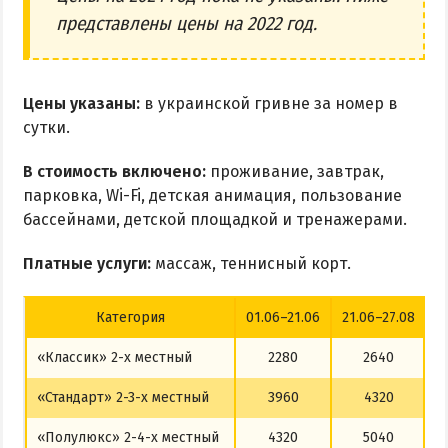
представлены цены на 2022 год.
Цены указаны:
в украинской гривне за номер в
сутки.
В стоимость включено:
проживание, завтрак,
парковка, Wi-Fi, детская анимация, пользование
бассейнами, детской площадкой и тренажерами.
Платные услуги:
массаж, теннисный корт.
Категория
01.06–21.06
21.06–27.08
2
«Классик» 2-х местный
2280
2640
«Стандарт» 2-3-х местный
3960
4320
«Полулюкс» 2-4-х местный
4320
5040