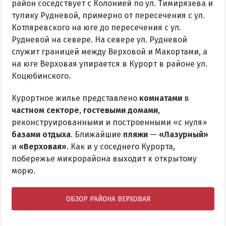
район соседствует с Колонией по ул. Тимирязева и
тупику Рудневой, примерно от пересечения с ул.
Котляревского на юге до пересечения с ул.
Рудневой на севере. На севере ул. Рудневой
служит границей между Верховой и Макортами, а
на юге Верховая упирается в Курорт в районе ул.
Коцюбинского.
Курортное жилье представлено
комнатами
в
частном секторе
,
гостевыми домами
,
реконструированными и построенными «с нуля»
базами отдыха
. Ближайшие
пляжи
—
«Лазурный»
и
«Верховая»
. Как и у соседнего Курорта,
побережье микрорайона выходит к открытому
морю.
ОБЗОР РАЙОНА ВЕРХОВАЯ