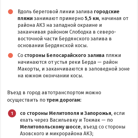
Аквапарк
Вдоль береговой линии залива
городские
пляжи
занимают примерно
5,5 км
, начиная от
Дельфинарий
района АКЗ на западной окраине и
Зоопарк
заканчивая районом Слободка в северо-
Виндсерфинг
восточной части Бердянского залива в
основании Бердянской косы.
Рыбалка
Со
стороны Белосарайского залива
пляжи
начинаются от устья реки Берда — район
ДОСТОПРИМЕЧАТЕЛЬНОСТИ
Макорты, и заканчиваются в заповедной зоне
на южном окончании косы.
Памятники и скульптуры
Приморская площадь
Въезд в город автотранспортом можно
Бердянские маяки
осуществить по
трем дорогам:
со стороны Мелитополя и Запорожья
, если
ЭКСКУРСИИ И МАРШРУТЫ
ехать через Васильевку и Токмак — по
Мелитопольскому шоссе
, въезд со стороны
Острова Дзендзик
Азовского и микрорайона АКЗ;