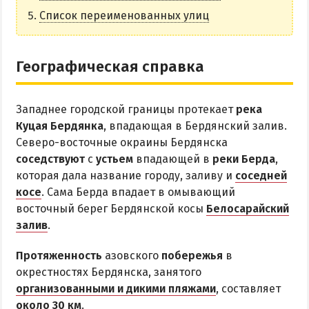
НАГОРНАЯ ЧАСТЬ
Список переименованных улиц
ПЕСКИ
СЛОБОДКА
Географическая справка
ЦЕНТР
ЧАСТНЫЙ СЕКТОР
Западнее городской границы протекает
река
АЗОВСКОЕ (ЛУНАЧАРСКОЕ)
Куцая Бердянка
, впадающая в Бердянский залив.
НОВОПЕТРОВКА
Северо-восточные окраины Бердянска
соседствуют
с
устьем
впадающей в
реки Берда
,
ЛЕЧЕНИЕ И БАЛЬНЕОТЕРАПИЯ
которая дала название городу, заливу и
соседней
косе
. Сама Берда впадает в омывающий
Грязи, лиманы и соленые озера
восточный берег Бердянской косы
Белосарайский
Санатории
залив
.
История курорта
Протяженность
азовского
побережья
в
окрестностях Бердянска, занятого
ПИТАНИЕ
организованными и дикими пляжами
, составляет
РАЗВЛЕЧЕНИЯ
около 30 км
.