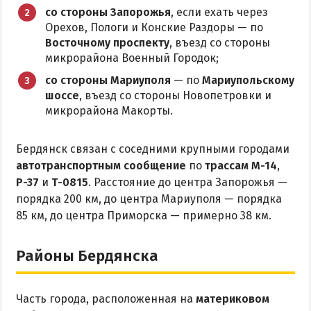
Приазовский природный парк
со стороны Запорожья
, если ехать через
Орехов, Пологи и Конские Раздоры — по
ПРОЕЗД
Восточному проспекту
, въезд со стороны
микрорайона Военный Городок;
Маршрутки
со стороны Мариуполя
— по
Мариупольскому
шоссе
, въезд со стороны Новопетровки и
микрорайона Макорты.
РЕКОМЕНДАЦИИ ПО ВЫБОРУ ЖИЛЬЯ
Отдых с детьми
Бердянск связан с соседними крупными городами
Отдых в мае и на майские
автотранспортным сообщение
по
трассам М-14
,
Р-37
и
Т-0815
. Расстояние до центра Запорожья —
Отдых в сентябре
порядка 200 км, до центра Мариуполя — порядка
Отдых зимой и в межсезонье
85 км, до центра Приморска — примерно 38 км.
Недорогой отдых
Отдых с бассейном
Районы Бердянска
Отдых на первой линии
Отдых на набережной
Часть города, расположенная на
материковом