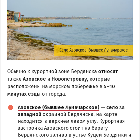
Село Азовское, бывшее Луначарское
Обычно к курортной зоне Бердянска
относят
также
Азовское
и
Новопетровку
, которые
расположены на морском побережье в
5–10
минутах езды
от города.
Азовское (бывшее Луначарское)
—
село
за
западной
окраиной Бердянска, на карте
находится в верхнем левом углу. Курортная
застройка Азовского стоит на берегу
Бердянского залива в устье Куцей Бердянки и