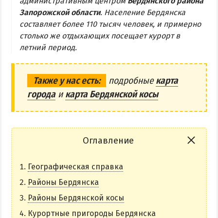
административным центром
Бердянского района
Запорожской области
. Население Бердянска
Бердянская коса
составляет более 110 тысяч человек, и примерно
столько же отдыхающих посещает курорт в
БЕРДЯНСКАЯ КОСА
летний период.
Ближняя коса
Средняя коса
Также у нас есть:
подробные
карта
города
и
карта Бердянской косы
Дальняя коса
АЗМОЛ
АКЗ
Оглавление
ВЕРХОВАЯ
Географическая справка
КОЛОНИЯ
КУРОРТ
Районы Бердянска
ЛИСКИ
Районы Бердянской косы
МАКОРТЫ
Курортные пригороды Бердянска