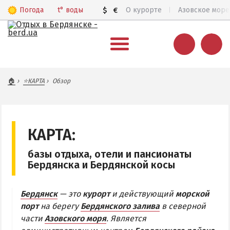
Погода
t°
воды
$
€
О курорте
Азовское море
ВЕСЬ БЕРДЯНСК
🏠
⭐КАРТА
Обзор
Общий обзор курорта
Все базы отдыха и отели
Цены 2026
КАРТА:
Пляжи
базы отдыха, отели и пансионаты
Веб-камеры
Бердянска и Бердянской косы
Бердянск в 3D
Бердянск
— это
курорт
и действующий
морской
КАРТА БЕРДЯНСКА
порт
на берегу
Бердянского залива
в северной
части
Азовского моря
. Является
Городская часть