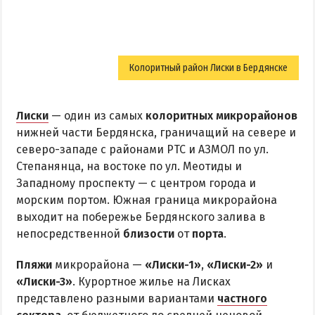
Колоритный район Лиски в Бердянске
Лиски
— один из самых
колоритных микрорайонов
нижней части Бердянска, граничащий на севере и
северо-западе с районами РТС и АЗМОЛ по ул.
Степанянца, на востоке по ул. Меотиды и
Западному проспекту — с центром города и
морским портом. Южная граница микрорайона
выходит на побережье Бердянского залива в
непосредственной
близости
от
порта
.
Пляжи
микрорайона —
«Лиски-1»
,
«Лиски-2»
и
«Лиски-3»
. Курортное жилье на Лисках
представлено разными вариантами
частного