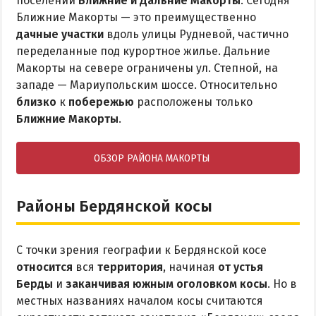
поселений
Ближние и Дальние Макорты
. Сегодня
Ближние Макорты — это преимущественно
дачные участки
вдоль улицы Рудневой, частично
переделанные под курортное жилье. Дальние
Макорты на севере ограничены ул. Степной, на
западе — Мариупольским шоссе. Относительно
близко
к
побережью
расположены только
Ближние Макорты
.
ОБЗОР РАЙОНА МАКОРТЫ
Районы Бердянской косы
С точки зрения географии к Бердянской косе
относится
вся
территория
, начиная
от устья
Берды
и
заканчивая южным оголовком косы
. Но в
местных названиях началом косы считаются