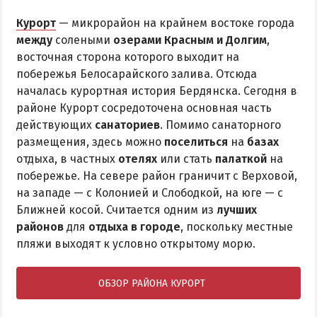
Курорт
— микрорайон на крайнем востоке города
между
солеными
озерами Красным и Долгим
,
восточная сторона которого выходит на
побережья Белосарайского залива. Отсюда
началась курортная история Бердянска. Сегодня в
районе Курорт сосредоточена основная часть
действующих
санаториев
. Помимо санаторного
размещения, здесь можно
поселиться
на
базах
отдыха, в частных
отелях
или стать
палаткой
на
побережье. На севере район граничит с Верховой,
на западе — с Колонией и Слободкой, на юге — с
Ближней косой. Считается одним из
лучших
районов
для
отдыха в городе
, поскольку местные
пляжи выходят к условно открытому морю.
ОБЗОР РАЙОНА КУРОРТ