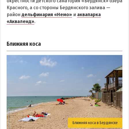
окрестности детского санатория «Бердянск» озера
Красного, а со стороны Бердянского залива —
район
дельфинария «Немо»
и
аквапарка
«Акваленд»
.
Ближняя коса
Ближняя коса в Бердянске