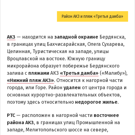
Район АКЗ и пляж «Третья дамба»
АКЗ
— находится на
западной окраине
Бердянска,
в границах улиц Бахчисарайская, Олега Сухарева,
Целинная, Туристическая на западе, улицы
Вроцлавской на востоке. Южную границу
микрорайона образует побережье Бердянского
залива с
пляжами
АКЗ
«Третья дамба»
(«Малибу»),
«Нижний пляж АКЗ»
. Относится к нагорной части
города, или Горе. Район
удален
от центра города и
основных курортно-развлекательных объектов,
поэтому здесь относительно
недорогое жилье
.
РТС
— расположен в нагорной части
восточнее
района АКЗ
, в границах улиц Промышленной на
западе, Мелитопольского шоссе на севере,