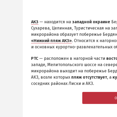
АКЗ
— находится на
западной окраине
Бер
Сухарева, Целинная, Туристическая на з
микрорайона образует побережье Бердян
«Нижний пляж АКЗ»
. Относится к нагорно
и основных курортно-развлекательных об
РТС
— расположен в нагорной части
вост
западе, Мелитопольского шоссе на север
микрорайона выходит на побережье Бердя
АКЗ, возле которых
пляж отсутствует
, а
к
соседних районах Лиски и АКЗ.
О