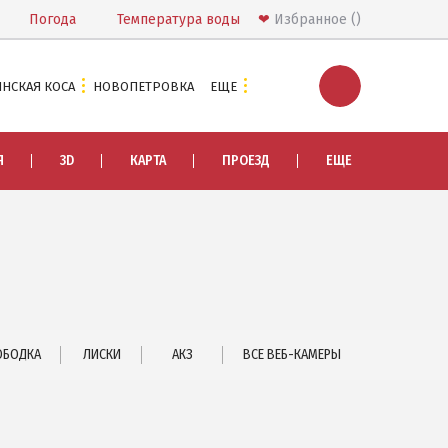
Погода
Температура
воды
❤
Избранное
НСКАЯ КОСА
НОВОПЕТРОВКА
ЕЩЕ
ЭКСКУРСИИ И МАРШРУТЫ
Я
3D
КАРТА
ПРОЕЗД
ЕЩЕ
Острова Дзендзик
Приазовский природный парк
ПРОЕЗД
Маршрутки
РЕКОМЕНДАЦИИ ПО ВЫБОРУ ЖИЛЬЯ
ОБОДКА
ЛИСКИ
АКЗ
ВСЕ ВЕБ-КАМЕРЫ
Отдых с детьми
Отдых в мае и на майские
Отдых в сентябре