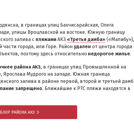
дянска, в границах улиц Бахчисарайская, Олега
ападе, улицы Вроцлавской на востоке. Южную границу
ского залива с
пляжами
АКЗ
«Третья дамба»
(«Малибу»),
й части города, или Горе. Район
удален
от центра города
ъектов, поэтому здесь относительно
недорогое жилье
.
очнее района АКЗ
, в границах улиц Промышленной на
е, Ярослава Мудрого на западе. Южная граница
нского залива в районе первой, второй и третьей дамб
упание запрещено
. Ближайшие к РТС пляжи находятся в
БЗОР РАЙОНА АКЗ