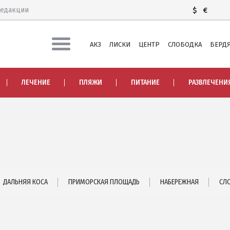
редакции
$
€
АКЗ
ЛИСКИ
ЦЕНТР
СЛОБОДКА
БЕРДЯ
ЛЕЧЕНИЕ И БАЛЬНЕОТЕРАПИЯ
ЛЕЧЕНИЕ
ПЛЯЖИ
ПИТАНИЕ
РАЗВЛЕЧЕНИ
Грязи, лиманы и соленые озера
Я
Санатории
История курорта
ПИТАНИЕ
РАЗВЛЕЧЕНИЯ
Аквапарк
ДАЛЬНЯЯ КОСА
ПРИМОРСКАЯ ПЛОЩАДЬ
НАБЕРЕЖНАЯ
СЛ
 ЧАСТЬ
Дельфинарий
Зоопарк
А
Виндсерфинг