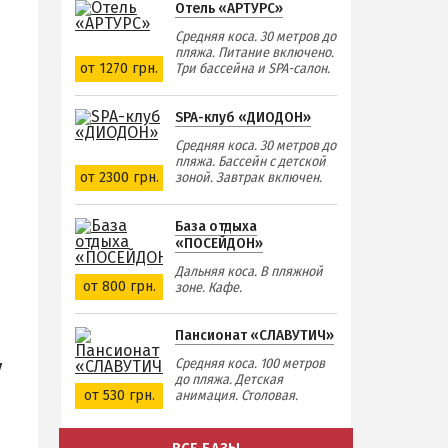
Отель «АРТУРС»
Средняя коса. 30 метров до
пляжа. Питание включено.
от 1270 грн.
Три бассейна и SPA-салон.
SPA-клуб «ДИОДОН»
Средняя коса. 30 метров до
пляжа. Бассейн с детской
от 2300 грн.
зоной. Завтрак включен.
База отдыха
«ПОСЕЙДОН»
Дальняя коса. В пляжной
от 800 грн.
зоне. Кафе.
Пансионат «СЛАВУТИЧ»
Средняя коса. 100 метров
у
до пляжа. Детская
от 530 грн.
анимация. Столовая.