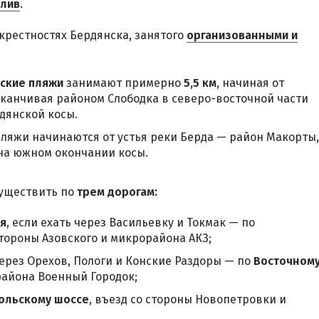
алив
.
крестностях Бердянска, занятого
организованными и
ские пляжи
занимают примерно
5,5 км
, начиная от
аканчивая районом Слободка в северо-восточной части
дянской косы.
ляжи начинаются от устья реки Берда — район Макорты,
на южном окончании косы.
существить по
трем дорогам:
ья
, если ехать через Васильевку и Токмак — по
 стороны Азовского и микрорайона АКЗ;
 через Орехов, Пологи и Конские Раздоры — по
Восточном
района Военный Городок;
ольскому шоссе
, въезд со стороны Новопетровки и