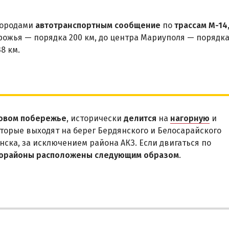
городами
автотранспортным сообщение
по
трассам М-14
орожья — порядка 200 км, до центра Мариуполя — порядк
8 км.
овом побережье
, исторически
делится
на
нагорную
и
оторые выходят на берег Бердянского и Белосарайского
нска, за исключением района АКЗ. Если двигаться по
орайоны расположены следующим образом
.