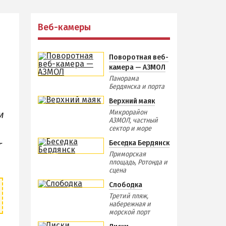
Отдых зимой и в межсезонье
Недорогой отдых
Веб-камеры
Отдых с бассейном
Отдых на первой линии
Поворотная веб-
камера — АЗМОЛ
Отдых на набережной
Панорама
Квартиры посуточно
Бердянска и порта
Верхний маяк
Микрорайон
м
АЗМОЛ, частный
сектор и море
Беседка Бердянск
т
Приморская
площадь, Ротонда и
сцена
Слободка
Третий пляж,
набережная и
морской порт