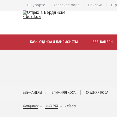
О курорте
Азовское море
Реклама
О 
ВЕСЬ БЕРДЯНСК
АЗМОЛ
БАЗЫ ОТДЫХА И ПАНСИОНАТЫ
ВЕБ-КАМЕРЫ
Общий обзор курорта
АКЗ
Все базы отдыха и отели
ВЕРХОВА
Цены 2026
КОЛОНИЯ
Пляжи
КУРОРТ
Веб-камеры
ЛИСКИ
Бердянск в 3D
МАКОРТЫ
ВЕБ-КАМЕРЫ →
БЛИЖНЯЯ КОСА
СРЕДНЯЯ КОСА
НАГОРНАЯ
КАРТА БЕРДЯНСКА
ПЕСКИ
Бердянск
⭐КАРТА
Обзор
Городская часть
СЛОБОДК
Бердянская коса