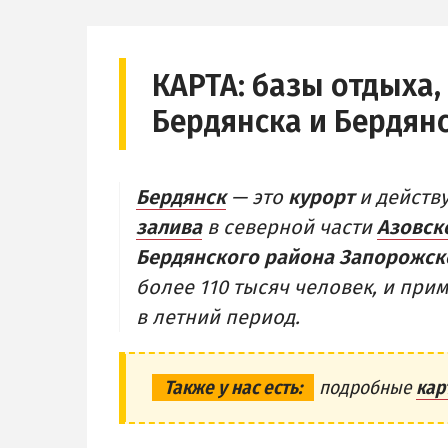
ЦЕНТР
ЧАСТНЫЙ
БЕРДЯНСКАЯ КОСА
АЗОВСКОЕ
Ближняя коса
КАРТА:
базы отдыха,
НОВОПЕТ
Средняя коса
Бердянска и Бердян
Дальняя коса
Бердянск
— это
курорт
и дейст
залива
в северной части
Азовск
Бердянского района Запорожск
более 110 тысяч человек, и пр
в летний период.
Также у нас есть:
подробные
кар