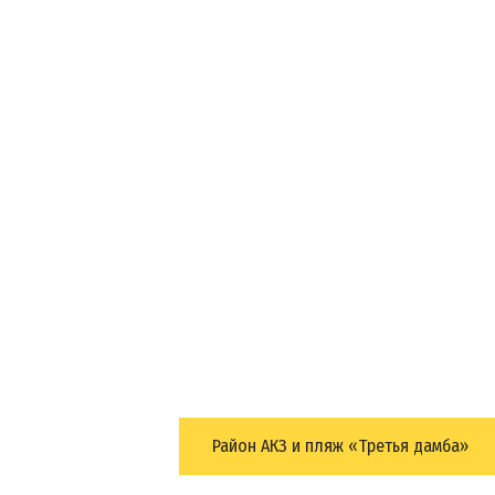
Район АКЗ и пляж «Третья дамба»