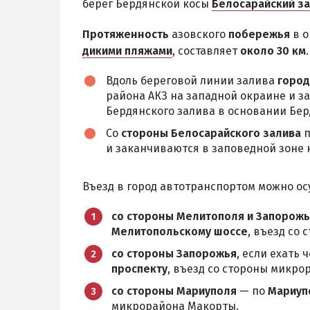
берег Бердянской косы
Белосарайский з
Протяженность
азовского
побережья
в о
дикими пляжами
, составляет
около 30 км
.
Вдоль береговой линии залива
город
района АКЗ на западной окраине и з
Бердянского залива в основании Бер
Со
стороны Белосарайского залива
п
и заканчиваются в заповедной зоне 
Въезд в город автотранспортом можно о
со стороны Мелитополя и Запорож
Мелитопольскому шоссе
, въезд со
со стороны Запорожья
, если ехать
проспекту
, въезд со стороны микро
со стороны Мариуполя
— по
Мариуп
микрорайона Макорты.