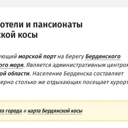
Рыбалка
 СЕКТОР
 (ЛУНАЧАРСКОЕ)
 отели и пансионаты
ДОСТОПРИМЕЧАТЕЛЬНОСТИ
РОВКА
Памятники и скульптуры
ской косы
Приморская площадь
Бердянские маяки
вующий
морской порт
на берегу
Бердянского
ого моря
. Является административным центро
ой области
. Население Бердянска составляет
имерно столько же отдыхающих посещает курор
та города
и
карта Бердянской косы