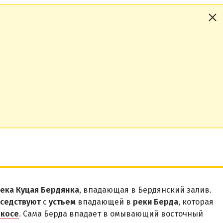
ека Куцая Бердянка
, впадающая в Бердянский залив.
оседствуют
с
устьем
впадающей в
реки Берда
, которая
 косе
. Сама Берда впадает в омывающий восточный