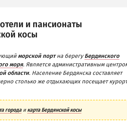
Рыбалка
 СЕКТОР
 (ЛУНАЧАРСКОЕ)
 отели и пансионаты
ДОСТОПРИМЕЧАТЕЛЬНОСТИ
РОВКА
Памятники и скульптуры
ской косы
Приморская площадь
Бердянские маяки
вующий
морской порт
на берегу
Бердянского
ого моря
. Является административным центро
ой области
. Население Бердянска составляет
имерно столько же отдыхающих посещает курор
та города
и
карта Бердянской косы