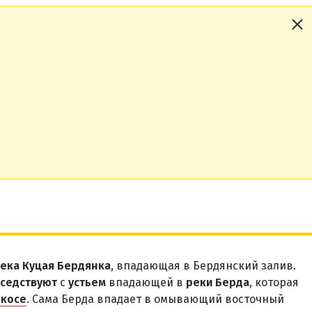
ека Куцая Бердянка
, впадающая в Бердянский залив.
оседствуют
с
устьем
впадающей в
реки Берда
, которая
 косе
. Сама Берда впадает в омывающий восточный