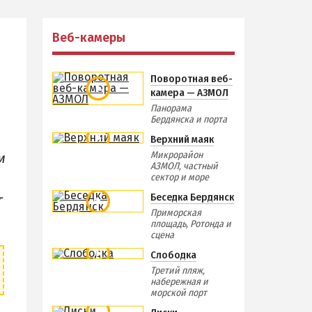
Отдых зимой и в межсезонье
Недорогой отдых
Веб-камеры
Отдых с бассейном
Отдых на первой линии
Поворотная веб-
камера — АЗМОЛ
Отдых на набережной
Панорама
Квартиры посуточно
Бердянска и порта
Верхний маяк
Микрорайон
м
АЗМОЛ, частный
сектор и море
Беседка Бердянск
т
Приморская
площадь, Ротонда и
сцена
Слободка
Третий пляж,
набережная и
морской порт