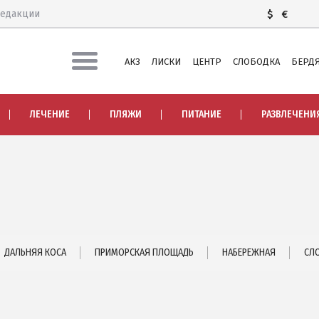
редакции
$
€
АКЗ
ЛИСКИ
ЦЕНТР
СЛОБОДКА
БЕРДЯ
ЛЕЧЕНИЕ И БАЛЬНЕОТЕРАПИЯ
ЛЕЧЕНИЕ
ПЛЯЖИ
ПИТАНИЕ
РАЗВЛЕЧЕНИ
Грязи, лиманы и соленые озера
Я
Санатории
История курорта
ПИТАНИЕ
РАЗВЛЕЧЕНИЯ
Аквапарк
ДАЛЬНЯЯ КОСА
ПРИМОРСКАЯ ПЛОЩАДЬ
НАБЕРЕЖНАЯ
СЛ
 ЧАСТЬ
Дельфинарий
Зоопарк
А
Виндсерфинг