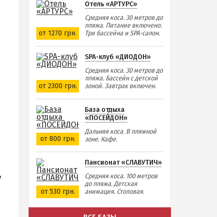
Отель «АРТУРС»
Средняя коса. 30 метров до
пляжа. Питание включено.
от 1270 грн.
Три бассейна и SPA-салон.
SPA-клуб «ДИОДОН»
Средняя коса. 30 метров до
пляжа. Бассейн с детской
от 2300 грн.
зоной. Завтрак включен.
База отдыха
«ПОСЕЙДОН»
Дальняя коса. В пляжной
от 800 грн.
зоне. Кафе.
Пансионат «СЛАВУТИЧ»
Средняя коса. 100 метров
у
до пляжа. Детская
от 530 грн.
анимация. Столовая.