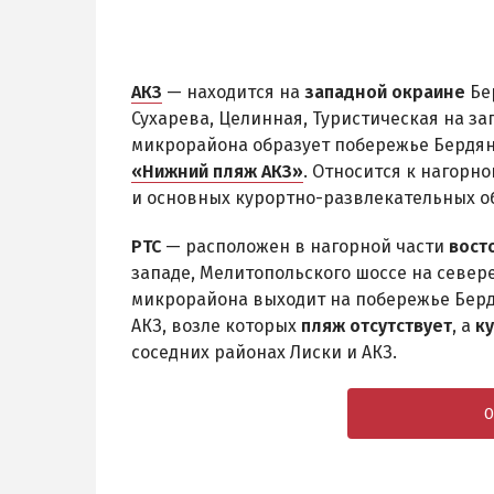
АКЗ
— находится на
западной окраине
Бер
Сухарева, Целинная, Туристическая на з
микрорайона образует побережье Бердян
«Нижний пляж АКЗ»
. Относится к нагорно
и основных курортно-развлекательных об
РТС
— расположен в нагорной части
вост
западе, Мелитопольского шоссе на север
микрорайона выходит на побережье Бердя
АКЗ, возле которых
пляж отсутствует
, а
к
соседних районах Лиски и АКЗ.
О