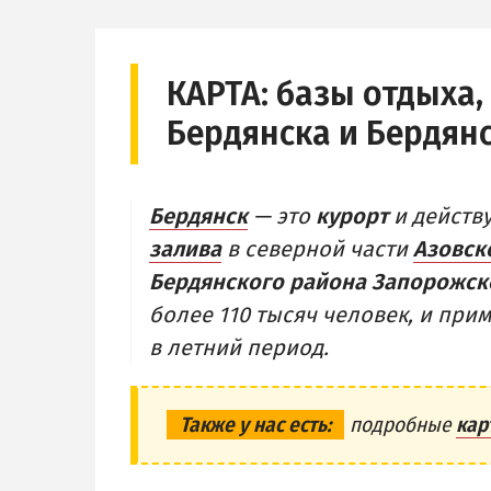
ЦЕНТР
ЧАСТНЫЙ
БЕРДЯНСКАЯ КОСА
АЗОВСКОЕ
Ближняя коса
КАРТА:
базы отдыха,
НОВОПЕТ
Средняя коса
Бердянска и Бердян
Дальняя коса
Бердянск
— это
курорт
и дейст
залива
в северной части
Азовск
Бердянского района Запорожск
более 110 тысяч человек, и пр
в летний период.
Также у нас есть:
подробные
кар