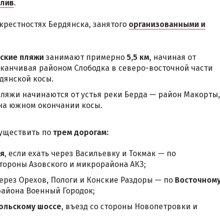
алив
.
крестностях Бердянска, занятого
организованными и
ские пляжи
занимают примерно
5,5 км
, начиная от
аканчивая районом Слободка в северо-восточной части
дянской косы.
ляжи начинаются от устья реки Берда — район Макорты,
на южном окончании косы.
существить по
трем дорогам:
ья
, если ехать через Васильевку и Токмак — по
 стороны Азовского и микрорайона АКЗ;
 через Орехов, Пологи и Конские Раздоры — по
Восточном
района Военный Городок;
ольскому шоссе
, въезд со стороны Новопетровки и