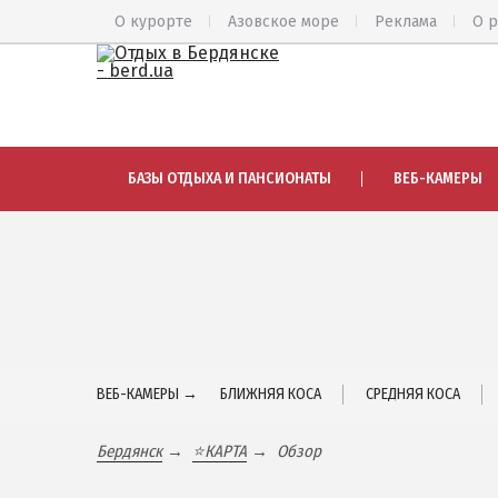
О курорте
Азовское море
Реклама
О 
ВЕСЬ БЕРДЯНСК
АЗМОЛ
БАЗЫ ОТДЫХА И ПАНСИОНАТЫ
ВЕБ-КАМЕРЫ
Общий обзор курорта
АКЗ
Все базы отдыха и отели
ВЕРХОВА
Цены 2026
КОЛОНИЯ
Пляжи
КУРОРТ
Веб-камеры
ЛИСКИ
Бердянск в 3D
МАКОРТЫ
ВЕБ-КАМЕРЫ →
БЛИЖНЯЯ КОСА
СРЕДНЯЯ КОСА
НАГОРНАЯ
КАРТА БЕРДЯНСКА
ПЕСКИ
Бердянск
⭐КАРТА
Обзор
Городская часть
СЛОБОДК
Бердянская коса