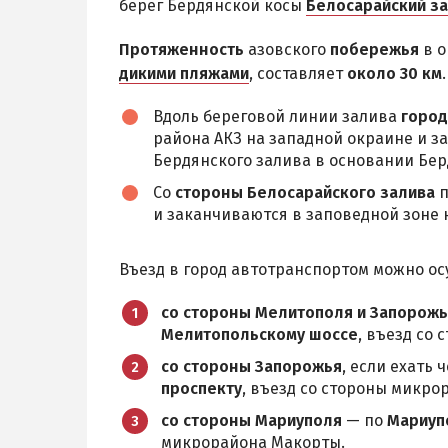
берег Бердянской косы
Белосарайский з
Протяженность
азовского
побережья
в о
дикими пляжами
, составляет
около 30 км
.
Вдоль береговой линии залива
город
района АКЗ на западной окраине и з
Бердянского залива в основании Бер
Со
стороны Белосарайского залива
п
и заканчиваются в заповедной зоне 
Въезд в город автотранспортом можно о
со стороны Мелитополя и Запорож
Мелитопольскому шоссе
, въезд со
со стороны Запорожья
, если ехать
проспекту
, въезд со стороны микро
со стороны Мариуполя
— по
Мариуп
микрорайона Макорты.