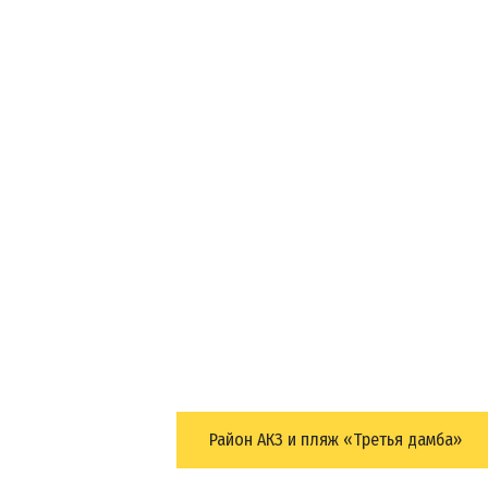
Район АКЗ и пляж «Третья дамба»