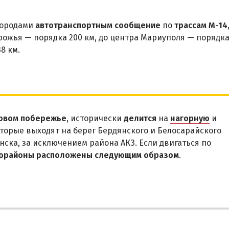
городами
автотранспортным сообщение
по
трассам М-14
орожья — порядка 200 км, до центра Мариуполя — порядк
8 км.
овом побережье
, исторически
делится
на
нагорную
и
оторые выходят на берег Бердянского и Белосарайского
нска, за исключением района АКЗ. Если двигаться по
орайоны расположены следующим образом
.