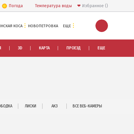
Погода
Температура
воды
❤
Избранное
НСКАЯ КОСА
НОВОПЕТРОВКА
ЕЩЕ
ЭКСКУРСИИ И МАРШРУТЫ
Я
3D
КАРТА
ПРОЕЗД
ЕЩЕ
Острова Дзендзик
Приазовский природный парк
ПРОЕЗД
Маршрутки
РЕКОМЕНДАЦИИ ПО ВЫБОРУ ЖИЛЬЯ
ОБОДКА
ЛИСКИ
АКЗ
ВСЕ ВЕБ-КАМЕРЫ
Отдых с детьми
Отдых в мае и на майские
Отдых в сентябре