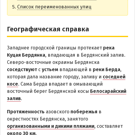
НАГОРНАЯ ЧАСТЬ
Список переименованных улиц
ПЕСКИ
СЛОБОДКА
Географическая справка
ЦЕНТР
ЧАСТНЫЙ СЕКТОР
Западнее городской границы протекает
река
АЗОВСКОЕ (ЛУНАЧАРСКОЕ)
Куцая Бердянка
, впадающая в Бердянский залив.
НОВОПЕТРОВКА
Северо-восточные окраины Бердянска
соседствуют
с
устьем
впадающей в
реки Берда
,
ЛЕЧЕНИЕ И БАЛЬНЕОТЕРАПИЯ
которая дала название городу, заливу и
соседней
косе
. Сама Берда впадает в омывающий
Грязи, лиманы и соленые озера
восточный берег Бердянской косы
Белосарайский
Санатории
залив
.
История курорта
Протяженность
азовского
побережья
в
окрестностях Бердянска, занятого
ПИТАНИЕ
организованными и дикими пляжами
, составляет
РАЗВЛЕЧЕНИЯ
около 30 км
.