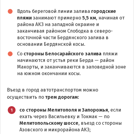
Аквапарк
Вдоль береговой линии залива
городские
пляжи
занимают примерно
5,5 км
, начиная от
Дельфинарий
района АКЗ на западной окраине и
Зоопарк
заканчивая районом Слободка в северо-
Виндсерфинг
восточной части Бердянского залива в
основании Бердянской косы.
Рыбалка
Со
стороны Белосарайского залива
пляжи
начинаются от устья реки Берда — район
ДОСТОПРИМЕЧАТЕЛЬНОСТИ
Макорты, и заканчиваются в заповедной зоне
на южном окончании косы.
Памятники и скульптуры
Приморская площадь
Въезд в город автотранспортом можно
Бердянские маяки
осуществить по
трем дорогам:
со стороны Мелитополя и Запорожья
, если
ЭКСКУРСИИ И МАРШРУТЫ
ехать через Васильевку и Токмак — по
Мелитопольскому шоссе
, въезд со стороны
Острова Дзендзик
Азовского и микрорайона АКЗ;