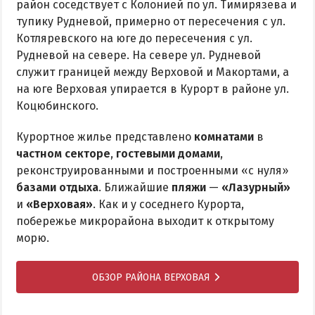
район соседствует с Колонией по ул. Тимирязева и
тупику Рудневой, примерно от пересечения с ул.
Котляревского на юге до пересечения с ул.
Рудневой на севере. На севере ул. Рудневой
служит границей между Верховой и Макортами, а
на юге Верховая упирается в Курорт в районе ул.
Коцюбинского.
Курортное жилье представлено
комнатами
в
частном секторе
,
гостевыми домами
,
реконструированными и построенными «с нуля»
базами отдыха
. Ближайшие
пляжи
—
«Лазурный»
и
«Верховая»
. Как и у соседнего Курорта,
побережье микрорайона выходит к открытому
морю.
ОБЗОР РАЙОНА ВЕРХОВАЯ