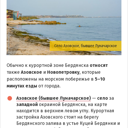
Село Азовское, бывшее Луначарское
Обычно к курортной зоне Бердянска
относят
также
Азовское
и
Новопетровку
, которые
расположены на морском побережье в
5–10
минутах езды
от города.
Азовское (бывшее Луначарское)
—
село
за
западной
окраиной Бердянска, на карте
находится в верхнем левом углу. Курортная
застройка Азовского стоит на берегу
Бердянского залива в устье Куцей Бердянки и