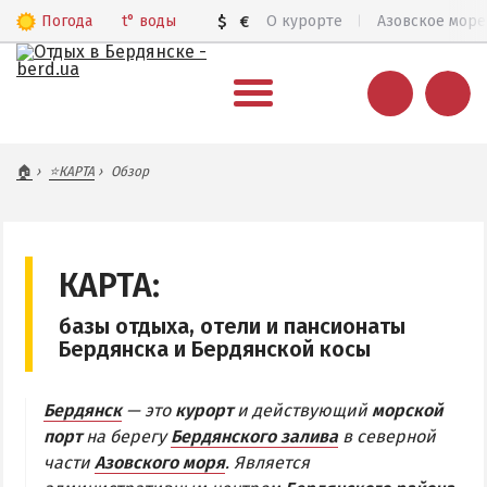
Погода
t°
воды
$
€
О курорте
Азовское море
ВЕСЬ БЕРДЯНСК
🏠
⭐КАРТА
Обзор
Общий обзор курорта
Все базы отдыха и отели
Цены 2026
КАРТА:
Пляжи
базы отдыха, отели и пансионаты
Веб-камеры
Бердянска и Бердянской косы
Бердянск в 3D
Бердянск
— это
курорт
и действующий
морской
КАРТА БЕРДЯНСКА
порт
на берегу
Бердянского залива
в северной
части
Азовского моря
. Является
Городская часть