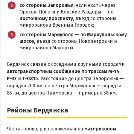
Приазовский природный парк
со стороны Запорожья
, если ехать через
Орехов, Пологи и Конские Раздоры — по
ПРОЕЗД
Восточному проспекту
, въезд со стороны
микрорайона Военный Городок;
Маршрутки
со стороны Мариуполя
— по
Мариупольскому
шоссе
, въезд со стороны Новопетровки и
микрорайона Макорты.
РЕКОМЕНДАЦИИ ПО ВЫБОРУ ЖИЛЬЯ
Отдых с детьми
Бердянск связан с соседними крупными городами
Отдых в мае и на майские
автотранспортным сообщение
по
трассам М-14
,
Р-37
и
Т-0815
. Расстояние до центра Запорожья —
Отдых в сентябре
порядка 200 км, до центра Мариуполя — порядка
Отдых зимой и в межсезонье
85 км, до центра Приморска — примерно 38 км.
Недорогой отдых
Отдых с бассейном
Районы Бердянска
Отдых на первой линии
Отдых на набережной
Часть города, расположенная на
материковом