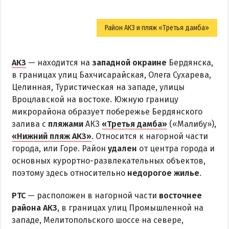
Район АКЗ и пляж «Третья дамба»
АКЗ
— находится на
западной окраине
Бердянска,
в границах улиц Бахчисарайская, Олега Сухарева,
Целинная, Туристическая на западе, улицы
Вроцлавской на востоке. Южную границу
микрорайона образует побережье Бердянского
залива с
пляжами
АКЗ
«Третья дамба»
(«Малибу»),
«Нижний пляж АКЗ»
. Относится к нагорной части
города, или Горе. Район
удален
от центра города и
основных курортно-развлекательных объектов,
поэтому здесь относительно
недорогое жилье
.
РТС
— расположен в нагорной части
восточнее
района АКЗ
, в границах улиц Промышленной на
западе, Мелитопольского шоссе на севере,