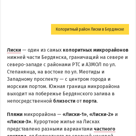
Колоритный район Лиски в Бердянске
Лиски
— один из самых
колоритных микрорайонов
нижней части Бердянска, граничащий на севере и
северо-западе с районами РТС и АЗМОЛ по ул.
Степанянца, на востоке по ул. Меотиды и
Западному проспекту — с центром города и
морским портом. Южная граница микрорайона
выходит на побережье Бердянского залива в
непосредственной
близости
от
порта
.
Пляжи
микрорайона —
«Лиски-1»
,
«Лиски-2»
и
«Лиски-3»
. Курортное жилье на Лисках
представлено разными вариантами
частного