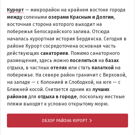
Курорт
— микрорайон на крайнем востоке города
между
солеными
озерами Красным и Долгим
,
восточная сторона которого выходит на
побережья Белосарайского залива. Отсюда
началась курортная история Бердянска. Сегодня в
районе Курорт сосредоточена основная часть
действующих
санаториев
. Помимо санаторного
размещения, здесь можно
поселиться
на
базах
отдыха, в частных
отелях
или стать
палаткой
на
побережье. На севере район граничит с Верховой,
на западе — с Колонией и Слободкой, на юге — с
Ближней косой. Считается одним из
лучших
районов
для
отдыха в городе
, поскольку местные
пляжи выходят к условно открытому морю.
ОБЗОР РАЙОНА КУРОРТ