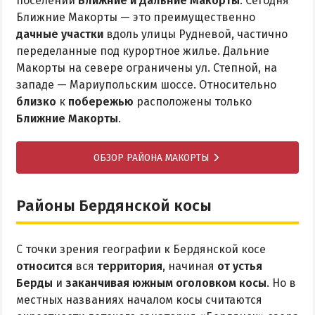
поселений
Ближние и Дальние Макорты
. Сегодня
Ближние Макорты — это преимущественно
дачные участки
вдоль улицы Рудневой, частично
переделанные под курортное жилье. Дальние
Макорты на севере ограничены ул. Степной, на
западе — Мариупольским шоссе. Относительно
близко
к
побережью
расположены только
Ближние Макорты
.
ОБЗОР РАЙОНА МАКОРТЫ
Районы Бердянской косы
С точки зрения географии к Бердянской косе
относится
вся
территория
, начиная
от устья
Берды
и
заканчивая южным оголовком косы
. Но в
местных названиях началом косы считаются