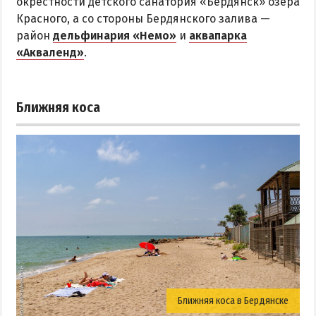
окрестности детского санатория «Бердянск» озера
Красного, а со стороны Бердянского залива —
район
дельфинария «Немо»
и
аквапарка
«Акваленд»
.
Ближняя коса
Ближняя коса в Бердянске