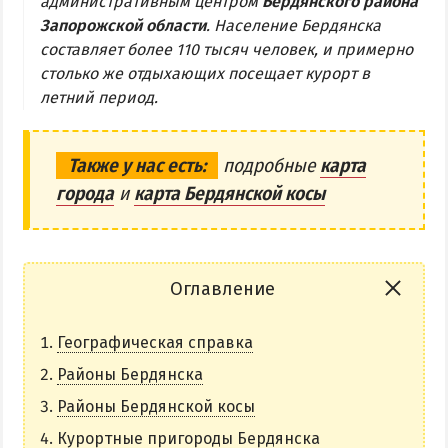
административным центром
Бердянского района
Запорожской области
. Население Бердянска
Бердянская коса
составляет более 110 тысяч человек, и примерно
столько же отдыхающих посещает курорт в
БЕРДЯНСКАЯ КОСА
летний период.
Ближняя коса
Средняя коса
Также у нас есть:
подробные
карта
города
и
карта Бердянской косы
Дальняя коса
АЗМОЛ
АКЗ
Оглавление
ВЕРХОВАЯ
Географическая справка
КОЛОНИЯ
КУРОРТ
Районы Бердянска
ЛИСКИ
Районы Бердянской косы
МАКОРТЫ
Курортные пригороды Бердянска