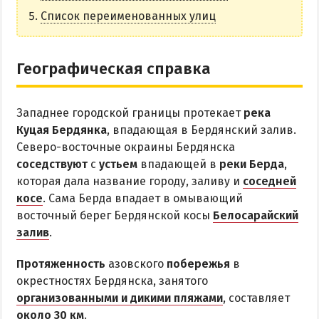
НАГОРНАЯ ЧАСТЬ
Список переименованных улиц
ПЕСКИ
СЛОБОДКА
Географическая справка
ЦЕНТР
ЧАСТНЫЙ СЕКТОР
Западнее городской границы протекает
река
АЗОВСКОЕ (ЛУНАЧАРСКОЕ)
Куцая Бердянка
, впадающая в Бердянский залив.
НОВОПЕТРОВКА
Северо-восточные окраины Бердянска
соседствуют
с
устьем
впадающей в
реки Берда
,
ЛЕЧЕНИЕ И БАЛЬНЕОТЕРАПИЯ
которая дала название городу, заливу и
соседней
косе
. Сама Берда впадает в омывающий
Грязи, лиманы и соленые озера
восточный берег Бердянской косы
Белосарайский
Санатории
залив
.
История курорта
Протяженность
азовского
побережья
в
окрестностях Бердянска, занятого
ПИТАНИЕ
организованными и дикими пляжами
, составляет
РАЗВЛЕЧЕНИЯ
около 30 км
.