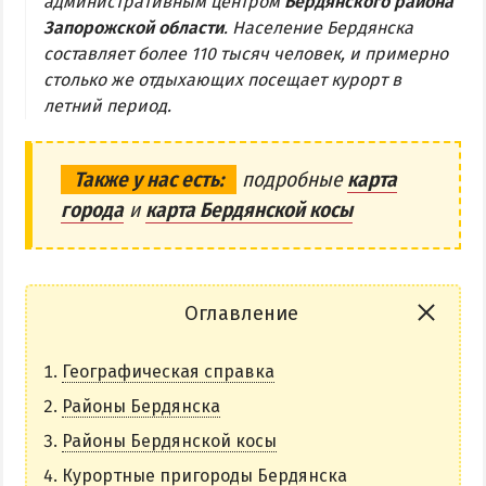
административным центром
Бердянского района
Запорожской области
. Население Бердянска
Бердянская коса
составляет более 110 тысяч человек, и примерно
столько же отдыхающих посещает курорт в
БЕРДЯНСКАЯ КОСА
летний период.
Ближняя коса
Средняя коса
Также у нас есть:
подробные
карта
города
и
карта Бердянской косы
Дальняя коса
АЗМОЛ
АКЗ
Оглавление
ВЕРХОВАЯ
Географическая справка
КОЛОНИЯ
КУРОРТ
Районы Бердянска
ЛИСКИ
Районы Бердянской косы
МАКОРТЫ
Курортные пригороды Бердянска