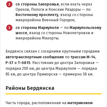
Приазовский природный парк
со стороны Запорожья
, если ехать через
Орехов, Пологи и Конские Раздоры — по
ПРОЕЗД
Восточному проспекту
, въезд со стороны
микрорайона Военный Городок;
Маршрутки
со стороны Мариуполя
— по
Мариупольскому
шоссе
, въезд со стороны Новопетровки и
микрорайона Макорты.
РЕКОМЕНДАЦИИ ПО ВЫБОРУ ЖИЛЬЯ
Отдых с детьми
Бердянск связан с соседними крупными городами
Отдых в мае и на майские
автотранспортным сообщение
по
трассам М-14
,
Р-37
и
Т-0815
. Расстояние до центра Запорожья —
Отдых в сентябре
порядка 200 км, до центра Мариуполя — порядка
Отдых зимой и в межсезонье
85 км, до центра Приморска — примерно 38 км.
Недорогой отдых
Отдых с бассейном
Районы Бердянска
Отдых на первой линии
Отдых на набережной
Часть города, расположенная на
материковом