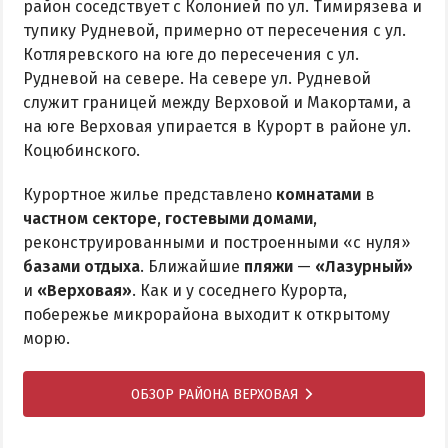
район соседствует с Колонией по ул. Тимирязева и
тупику Рудневой, примерно от пересечения с ул.
Котляревского на юге до пересечения с ул.
Рудневой на севере. На севере ул. Рудневой
служит границей между Верховой и Макортами, а
на юге Верховая упирается в Курорт в районе ул.
Коцюбинского.
Курортное жилье представлено
комнатами
в
частном секторе
,
гостевыми домами
,
реконструированными и построенными «с нуля»
базами отдыха
. Ближайшие
пляжи
—
«Лазурный»
и
«Верховая»
. Как и у соседнего Курорта,
побережье микрорайона выходит к открытому
морю.
ОБЗОР РАЙОНА ВЕРХОВАЯ