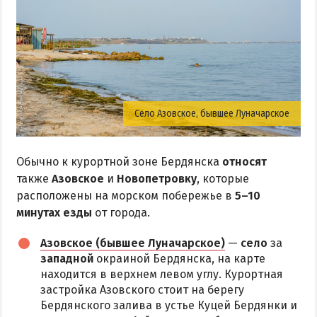
Село Азовское, бывшее Луначарское
Обычно к курортной зоне Бердянска
относят
также
Азовское
и
Новопетровку
, которые
расположены на морском побережье в
5–10
минутах езды
от города.
Азовское (бывшее Луначарское)
—
село
за
западной
окраиной Бердянска, на карте
находится в верхнем левом углу. Курортная
застройка Азовского стоит на берегу
Бердянского залива в устье Куцей Бердянки и