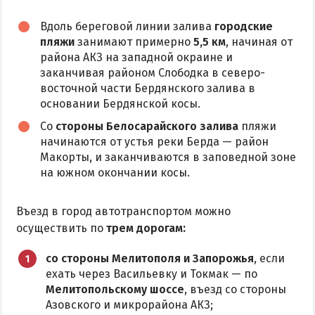
Аквапарк
Вдоль береговой линии залива
городские
пляжи
занимают примерно
5,5 км
, начиная от
Дельфинарий
района АКЗ на западной окраине и
Зоопарк
заканчивая районом Слободка в северо-
Виндсерфинг
восточной части Бердянского залива в
основании Бердянской косы.
Рыбалка
Со
стороны Белосарайского залива
пляжи
начинаются от устья реки Берда — район
ДОСТОПРИМЕЧАТЕЛЬНОСТИ
Макорты, и заканчиваются в заповедной зоне
на южном окончании косы.
Памятники и скульптуры
Приморская площадь
Въезд в город автотранспортом можно
Бердянские маяки
осуществить по
трем дорогам:
со стороны Мелитополя и Запорожья
, если
ЭКСКУРСИИ И МАРШРУТЫ
ехать через Васильевку и Токмак — по
Мелитопольскому шоссе
, въезд со стороны
Острова Дзендзик
Азовского и микрорайона АКЗ;