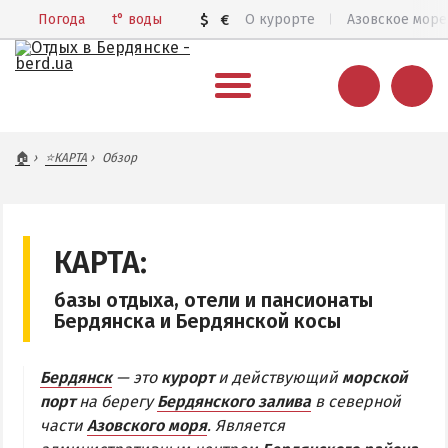
Погода
t°
воды
$
€
О курорте
Азовское море
ВЕСЬ БЕРДЯНСК
🏠
⭐КАРТА
Обзор
Общий обзор курорта
Все базы отдыха и отели
Цены 2026
КАРТА:
Пляжи
базы отдыха, отели и пансионаты
Веб-камеры
Бердянска и Бердянской косы
Бердянск в 3D
Бердянск
— это
курорт
и действующий
морской
КАРТА БЕРДЯНСКА
порт
на берегу
Бердянского залива
в северной
части
Азовского моря
. Является
Городская часть