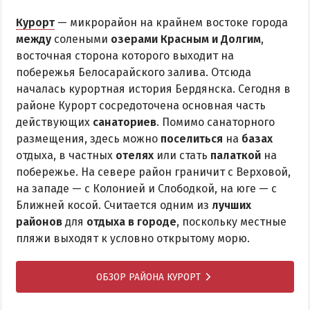
Курорт
— микрорайон на крайнем востоке города
между
солеными
озерами Красным и Долгим
,
восточная сторона которого выходит на
побережья Белосарайского залива. Отсюда
началась курортная история Бердянска. Сегодня в
районе Курорт сосредоточена основная часть
действующих
санаториев
. Помимо санаторного
размещения, здесь можно
поселиться
на
базах
отдыха, в частных
отелях
или стать
палаткой
на
побережье. На севере район граничит с Верховой,
на западе — с Колонией и Слободкой, на юге — с
Ближней косой. Считается одним из
лучших
районов
для
отдыха в городе
, поскольку местные
пляжи выходят к условно открытому морю.
ОБЗОР РАЙОНА КУРОРТ