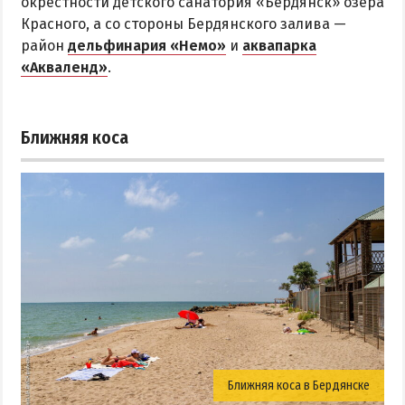
окрестности детского санатория «Бердянск» озера
Красного, а со стороны Бердянского залива —
район
дельфинария «Немо»
и
аквапарка
«Акваленд»
.
Ближняя коса
Ближняя коса в Бердянске