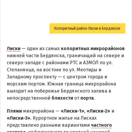
Колоритный район Лиски в Бердянске
Лиски
— один из самых
колоритных микрорайонов
нижней части Бердянска, граничащий на севере и
северо-западе с районами РТС и АЗМОЛ по ул.
Степанянца, на востоке по ул. Меотиды и
Западному проспекту — с центром города и
морским портом. Южная граница микрорайона
выходит на побережье Бердянского залива в
непосредственной
близости
от
порта
.
Пляжи
микрорайона —
«Лиски-1»
,
«Лиски-2»
и
«Лиски-3»
. Курортное жилье на Лисках
представлено разными вариантами
частного