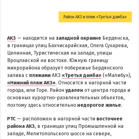
Район АКЗ и пляж «Третья дамба»
АКЗ
— находится на
западной окраине
Бердянска,
в границах улиц Бахчисарайская, Олега Сухарева,
Целинная, Туристическая на западе, улицы
Вроцлавской на востоке. Южную границу
микрорайона образует побережье Бердянского
залива с
пляжами
АКЗ
«Третья дамба»
(«Малибу»),
«Нижний пляж АКЗ»
. Относится к нагорной части
города, или Горе. Район
удален
от центра города и
основных курортно-развлекательных объектов,
поэтому здесь относительно
недорогое жилье
.
РТС
— расположен в нагорной части
восточнее
района АКЗ
, в границах улиц Промышленной на
западе, Мелитопольского шоссе на севере,