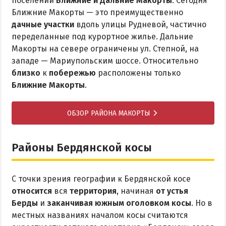
поселений
Ближние и Дальние Макорты
. Сегодня
Ближние Макорты — это преимущественно
дачные участки
вдоль улицы Рудневой, частично
переделанные под курортное жилье. Дальние
Макорты на севере ограничены ул. Степной, на
западе — Мариупольским шоссе. Относительно
близко
к
побережью
расположены только
Ближние Макорты
.
ОБЗОР РАЙОНА МАКОРТЫ
Районы Бердянской косы
С точки зрения географии к Бердянской косе
относится
вся
территория
, начиная
от устья
Берды
и
заканчивая южным оголовком косы
. Но в
местных названиях началом косы считаются