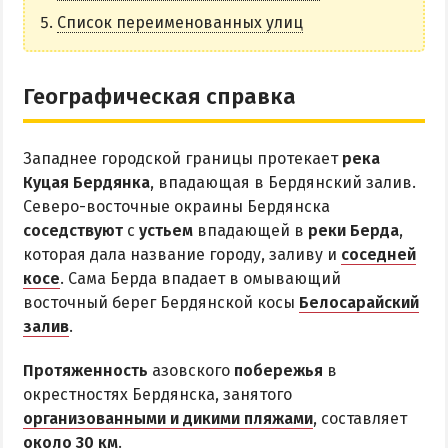
НАГОРНАЯ ЧАСТЬ
Список переименованных улиц
ПЕСКИ
СЛОБОДКА
Географическая справка
ЦЕНТР
ЧАСТНЫЙ СЕКТОР
Западнее городской границы протекает
река
АЗОВСКОЕ (ЛУНАЧАРСКОЕ)
Куцая Бердянка
, впадающая в Бердянский залив.
НОВОПЕТРОВКА
Северо-восточные окраины Бердянска
соседствуют
с
устьем
впадающей в
реки Берда
,
ЛЕЧЕНИЕ И БАЛЬНЕОТЕРАПИЯ
которая дала название городу, заливу и
соседней
косе
. Сама Берда впадает в омывающий
Грязи, лиманы и соленые озера
восточный берег Бердянской косы
Белосарайский
Санатории
залив
.
История курорта
Протяженность
азовского
побережья
в
окрестностях Бердянска, занятого
ПИТАНИЕ
организованными и дикими пляжами
, составляет
РАЗВЛЕЧЕНИЯ
около 30 км
.