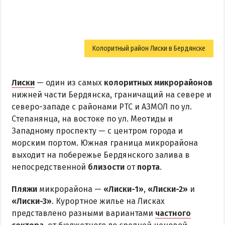
Колоритный район Лиски в Бердянске
Лиски
— один из самых
колоритных микрорайонов
нижней части Бердянска, граничащий на севере и
северо-западе с районами РТС и АЗМОЛ по ул.
Степанянца, на востоке по ул. Меотиды и
Западному проспекту — с центром города и
морским портом. Южная граница микрорайона
выходит на побережье Бердянского залива в
непосредственной
близости
от
порта
.
Пляжи
микрорайона —
«Лиски-1»
,
«Лиски-2»
и
«Лиски-3»
. Курортное жилье на Лисках
представлено разными вариантами
частного