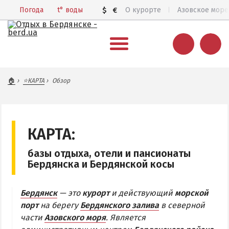
Погода
t°
воды
$
€
О курорте
Азовское море
ВЕСЬ БЕРДЯНСК
🏠
⭐КАРТА
Обзор
Общий обзор курорта
Все базы отдыха и отели
Цены 2026
КАРТА:
Пляжи
базы отдыха, отели и пансионаты
Веб-камеры
Бердянска и Бердянской косы
Бердянск в 3D
Бердянск
— это
курорт
и действующий
морской
КАРТА БЕРДЯНСКА
порт
на берегу
Бердянского залива
в северной
части
Азовского моря
. Является
Городская часть