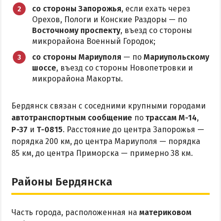
Приазовский природный парк
со стороны Запорожья
, если ехать через
Орехов, Пологи и Конские Раздоры — по
ПРОЕЗД
Восточному проспекту
, въезд со стороны
микрорайона Военный Городок;
Маршрутки
со стороны Мариуполя
— по
Мариупольскому
шоссе
, въезд со стороны Новопетровки и
микрорайона Макорты.
РЕКОМЕНДАЦИИ ПО ВЫБОРУ ЖИЛЬЯ
Отдых с детьми
Бердянск связан с соседними крупными городами
Отдых в мае и на майские
автотранспортным сообщение
по
трассам М-14
,
Р-37
и
Т-0815
. Расстояние до центра Запорожья —
Отдых в сентябре
порядка 200 км, до центра Мариуполя — порядка
Отдых зимой и в межсезонье
85 км, до центра Приморска — примерно 38 км.
Недорогой отдых
Отдых с бассейном
Районы Бердянска
Отдых на первой линии
Отдых на набережной
Часть города, расположенная на
материковом