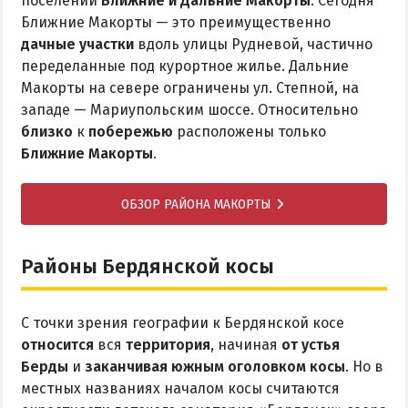
поселений
Ближние и Дальние Макорты
. Сегодня
Ближние Макорты — это преимущественно
дачные участки
вдоль улицы Рудневой, частично
переделанные под курортное жилье. Дальние
Макорты на севере ограничены ул. Степной, на
западе — Мариупольским шоссе. Относительно
близко
к
побережью
расположены только
Ближние Макорты
.
ОБЗОР РАЙОНА МАКОРТЫ
Районы Бердянской косы
С точки зрения географии к Бердянской косе
относится
вся
территория
, начиная
от устья
Берды
и
заканчивая южным оголовком косы
. Но в
местных названиях началом косы считаются