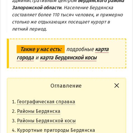
административным центром
Бердянского района
Запорожской области
. Население Бердянска
Бердянская коса
составляет более 110 тысяч человек, и примерно
столько же отдыхающих посещает курорт в
БЕРДЯНСКАЯ КОСА
летний период.
Ближняя коса
Средняя коса
Также у нас есть:
подробные
карта
города
и
карта Бердянской косы
Дальняя коса
АЗМОЛ
АКЗ
Оглавление
ВЕРХОВАЯ
Географическая справка
КОЛОНИЯ
КУРОРТ
Районы Бердянска
ЛИСКИ
Районы Бердянской косы
МАКОРТЫ
Курортные пригороды Бердянска