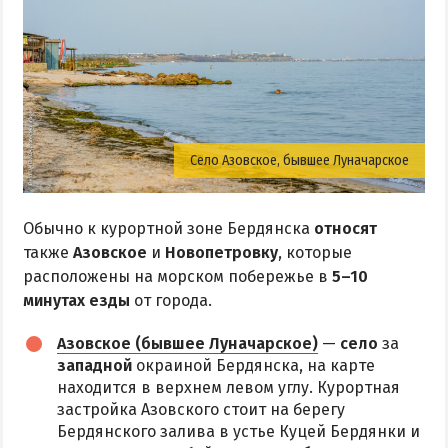
Село Азовское, бывшее Луначарское
Обычно к курортной зоне Бердянска
относят
также
Азовское
и
Новопетровку
, которые
расположены на морском побережье в
5–10
минутах езды
от города.
Азовское (бывшее Луначарское)
—
село
за
западной
окраиной Бердянска, на карте
находится в верхнем левом углу. Курортная
застройка Азовского стоит на берегу
Бердянского залива в устье Куцей Бердянки и