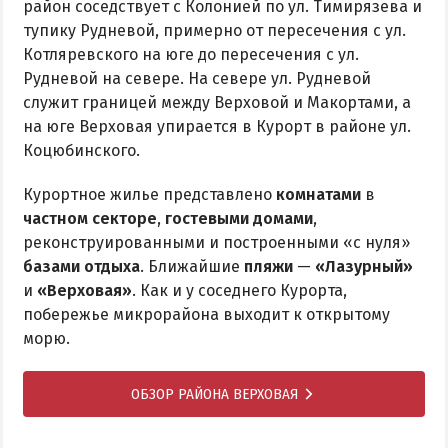
район соседствует с Колонией по ул. Тимирязева и
тупику Рудневой, примерно от пересечения с ул.
Котляревского на юге до пересечения с ул.
Рудневой на севере. На севере ул. Рудневой
служит границей между Верховой и Макортами, а
на юге Верховая упирается в Курорт в районе ул.
Коцюбинского.
Курортное жилье представлено
комнатами
в
частном секторе
,
гостевыми домами
,
реконструированными и построенными «с нуля»
базами отдыха
. Ближайшие
пляжи
—
«Лазурный»
и
«Верховая»
. Как и у соседнего Курорта,
побережье микрорайона выходит к открытому
морю.
ОБЗОР РАЙОНА ВЕРХОВАЯ