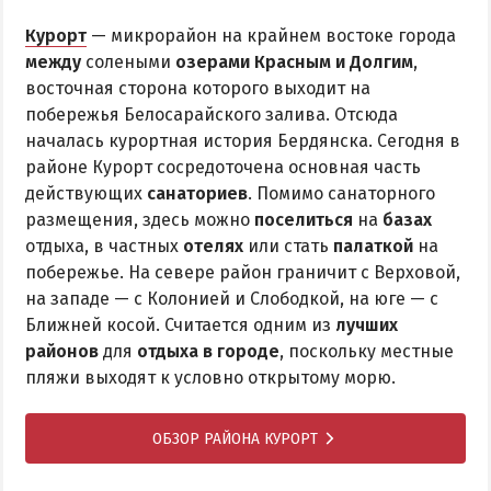
Курорт
— микрорайон на крайнем востоке города
между
солеными
озерами Красным и Долгим
,
восточная сторона которого выходит на
побережья Белосарайского залива. Отсюда
началась курортная история Бердянска. Сегодня в
районе Курорт сосредоточена основная часть
действующих
санаториев
. Помимо санаторного
размещения, здесь можно
поселиться
на
базах
отдыха, в частных
отелях
или стать
палаткой
на
побережье. На севере район граничит с Верховой,
на западе — с Колонией и Слободкой, на юге — с
Ближней косой. Считается одним из
лучших
районов
для
отдыха в городе
, поскольку местные
пляжи выходят к условно открытому морю.
ОБЗОР РАЙОНА КУРОРТ