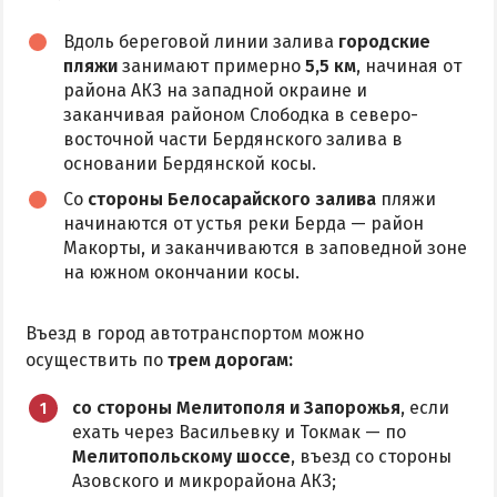
Аквапарк
Вдоль береговой линии залива
городские
пляжи
занимают примерно
5,5 км
, начиная от
Дельфинарий
района АКЗ на западной окраине и
Зоопарк
заканчивая районом Слободка в северо-
Виндсерфинг
восточной части Бердянского залива в
основании Бердянской косы.
Рыбалка
Со
стороны Белосарайского залива
пляжи
начинаются от устья реки Берда — район
ДОСТОПРИМЕЧАТЕЛЬНОСТИ
Макорты, и заканчиваются в заповедной зоне
на южном окончании косы.
Памятники и скульптуры
Приморская площадь
Въезд в город автотранспортом можно
Бердянские маяки
осуществить по
трем дорогам:
со стороны Мелитополя и Запорожья
, если
ЭКСКУРСИИ И МАРШРУТЫ
ехать через Васильевку и Токмак — по
Мелитопольскому шоссе
, въезд со стороны
Острова Дзендзик
Азовского и микрорайона АКЗ;