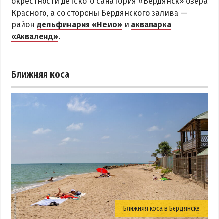
окрестности детского санатория «Бердянск» озера
Красного, а со стороны Бердянского залива —
район
дельфинария «Немо»
и
аквапарка
«Акваленд»
.
Ближняя коса
Ближняя коса в Бердянске