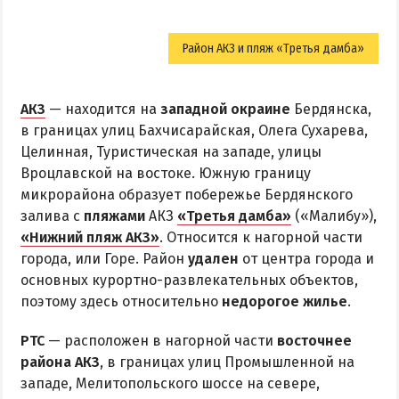
Район АКЗ и пляж «Третья дамба»
АКЗ
— находится на
западной окраине
Бердянска,
в границах улиц Бахчисарайская, Олега Сухарева,
Целинная, Туристическая на западе, улицы
Вроцлавской на востоке. Южную границу
микрорайона образует побережье Бердянского
залива с
пляжами
АКЗ
«Третья дамба»
(«Малибу»),
«Нижний пляж АКЗ»
. Относится к нагорной части
города, или Горе. Район
удален
от центра города и
основных курортно-развлекательных объектов,
поэтому здесь относительно
недорогое жилье
.
РТС
— расположен в нагорной части
восточнее
района АКЗ
, в границах улиц Промышленной на
западе, Мелитопольского шоссе на севере,