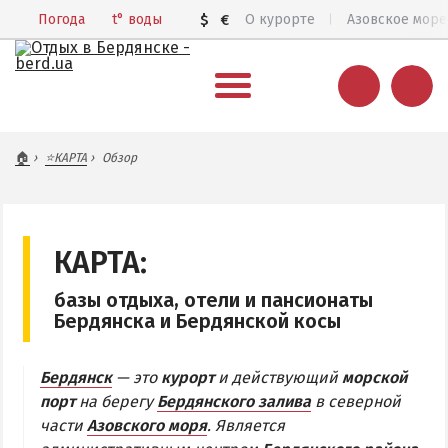
Погода
t°
воды
$
€
О курорте
Азовское море
ВЕСЬ БЕРДЯНСК
🏠
⭐КАРТА
Обзор
Общий обзор курорта
Все базы отдыха и отели
Цены 2026
КАРТА:
Пляжи
базы отдыха, отели и пансионаты
Веб-камеры
Бердянска и Бердянской косы
Бердянск в 3D
Бердянск
— это
курорт
и действующий
морской
КАРТА БЕРДЯНСКА
порт
на берегу
Бердянского залива
в северной
части
Азовского моря
. Является
Городская часть