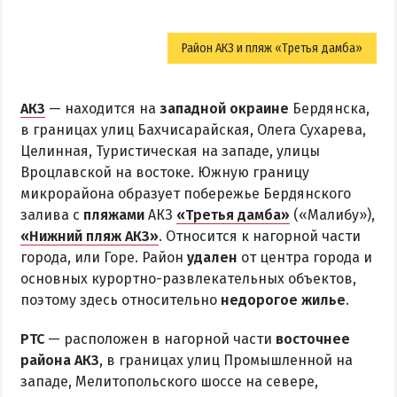
Район АКЗ и пляж «Третья дамба»
АКЗ
— находится на
западной окраине
Бердянска,
в границах улиц Бахчисарайская, Олега Сухарева,
Целинная, Туристическая на западе, улицы
Вроцлавской на востоке. Южную границу
микрорайона образует побережье Бердянского
залива с
пляжами
АКЗ
«Третья дамба»
(«Малибу»),
«Нижний пляж АКЗ»
. Относится к нагорной части
города, или Горе. Район
удален
от центра города и
основных курортно-развлекательных объектов,
поэтому здесь относительно
недорогое жилье
.
РТС
— расположен в нагорной части
восточнее
района АКЗ
, в границах улиц Промышленной на
западе, Мелитопольского шоссе на севере,