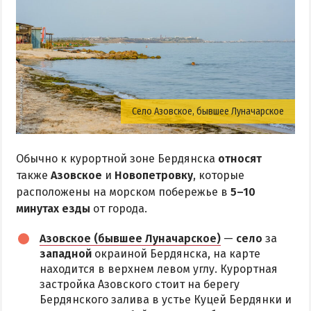
Село Азовское, бывшее Луначарское
Обычно к курортной зоне Бердянска
относят
также
Азовское
и
Новопетровку
, которые
расположены на морском побережье в
5–10
минутах езды
от города.
Азовское (бывшее Луначарское)
—
село
за
западной
окраиной Бердянска, на карте
находится в верхнем левом углу. Курортная
застройка Азовского стоит на берегу
Бердянского залива в устье Куцей Бердянки и