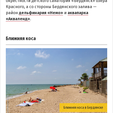
окрестности детского санатория «Бердянск» озера
Красного, а со стороны Бердянского залива —
район
дельфинария «Немо»
и
аквапарка
«Акваленд»
.
Ближняя коса
Ближняя коса в Бердянске