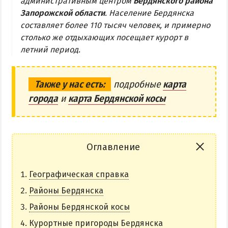
административным центром
Бердянского района
Запорожской области
. Население Бердянска
Бердянская коса
составляет более 110 тысяч человек, и примерно
столько же отдыхающих посещает курорт в
БЕРДЯНСКАЯ КОСА
летний период.
Ближняя коса
Средняя коса
Также у нас есть:
подробные
карта
города
и
карта Бердянской косы
Дальняя коса
АЗМОЛ
АКЗ
Оглавление
ВЕРХОВАЯ
Географическая справка
КОЛОНИЯ
КУРОРТ
Районы Бердянска
ЛИСКИ
Районы Бердянской косы
МАКОРТЫ
Курортные пригороды Бердянска