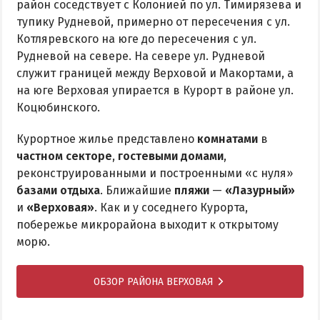
район соседствует с Колонией по ул. Тимирязева и
тупику Рудневой, примерно от пересечения с ул.
Котляревского на юге до пересечения с ул.
Рудневой на севере. На севере ул. Рудневой
служит границей между Верховой и Макортами, а
на юге Верховая упирается в Курорт в районе ул.
Коцюбинского.
Курортное жилье представлено
комнатами
в
частном секторе
,
гостевыми домами
,
реконструированными и построенными «с нуля»
базами отдыха
. Ближайшие
пляжи
—
«Лазурный»
и
«Верховая»
. Как и у соседнего Курорта,
побережье микрорайона выходит к открытому
морю.
ОБЗОР РАЙОНА ВЕРХОВАЯ