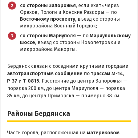
Приазовский природный парк
со стороны Запорожья
, если ехать через
Орехов, Пологи и Конские Раздоры — по
ПРОЕЗД
Восточному проспекту
, въезд со стороны
микрорайона Военный Городок;
Маршрутки
со стороны Мариуполя
— по
Мариупольскому
шоссе
, въезд со стороны Новопетровки и
микрорайона Макорты.
РЕКОМЕНДАЦИИ ПО ВЫБОРУ ЖИЛЬЯ
Отдых с детьми
Бердянск связан с соседними крупными городами
Отдых в мае и на майские
автотранспортным сообщение
по
трассам М-14
,
Р-37
и
Т-0815
. Расстояние до центра Запорожья —
Отдых в сентябре
порядка 200 км, до центра Мариуполя — порядка
Отдых зимой и в межсезонье
85 км, до центра Приморска — примерно 38 км.
Недорогой отдых
Отдых с бассейном
Районы Бердянска
Отдых на первой линии
Отдых на набережной
Часть города, расположенная на
материковом