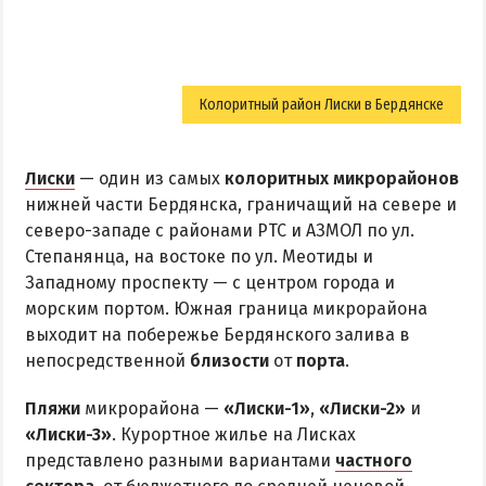
Колоритный район Лиски в Бердянске
Лиски
— один из самых
колоритных микрорайонов
нижней части Бердянска, граничащий на севере и
северо-западе с районами РТС и АЗМОЛ по ул.
Степанянца, на востоке по ул. Меотиды и
Западному проспекту — с центром города и
морским портом. Южная граница микрорайона
выходит на побережье Бердянского залива в
непосредственной
близости
от
порта
.
Пляжи
микрорайона —
«Лиски-1»
,
«Лиски-2»
и
«Лиски-3»
. Курортное жилье на Лисках
представлено разными вариантами
частного