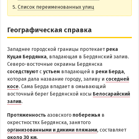
НАГОРНАЯ ЧАСТЬ
Список переименованных улиц
ПЕСКИ
СЛОБОДКА
Географическая справка
ЦЕНТР
ЧАСТНЫЙ СЕКТОР
Западнее городской границы протекает
река
АЗОВСКОЕ (ЛУНАЧАРСКОЕ)
Куцая Бердянка
, впадающая в Бердянский залив.
НОВОПЕТРОВКА
Северо-восточные окраины Бердянска
соседствуют
с
устьем
впадающей в
реки Берда
,
ЛЕЧЕНИЕ И БАЛЬНЕОТЕРАПИЯ
которая дала название городу, заливу и
соседней
косе
. Сама Берда впадает в омывающий
Грязи, лиманы и соленые озера
восточный берег Бердянской косы
Белосарайский
Санатории
залив
.
История курорта
Протяженность
азовского
побережья
в
окрестностях Бердянска, занятого
ПИТАНИЕ
организованными и дикими пляжами
, составляет
РАЗВЛЕЧЕНИЯ
около 30 км
.