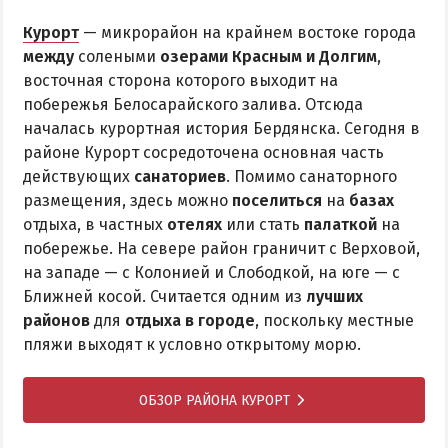
Курорт
— микрорайон на крайнем востоке города
между
солеными
озерами Красным и Долгим
,
восточная сторона которого выходит на
побережья Белосарайского залива. Отсюда
началась курортная история Бердянска. Сегодня в
районе Курорт сосредоточена основная часть
действующих
санаториев
. Помимо санаторного
размещения, здесь можно
поселиться
на
базах
отдыха, в частных
отелях
или стать
палаткой
на
побережье. На севере район граничит с Верховой,
на западе — с Колонией и Слободкой, на юге — с
Ближней косой. Считается одним из
лучших
районов
для
отдыха в городе
, поскольку местные
пляжи выходят к условно открытому морю.
ОБЗОР РАЙОНА КУРОРТ