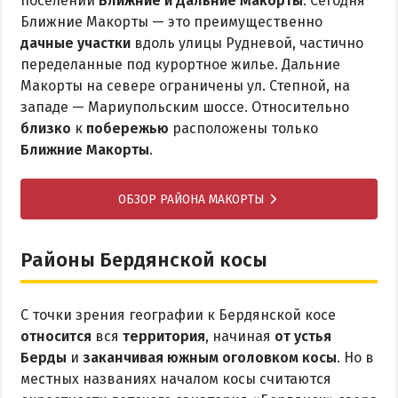
поселений
Ближние и Дальние Макорты
. Сегодня
Ближние Макорты — это преимущественно
дачные участки
вдоль улицы Рудневой, частично
переделанные под курортное жилье. Дальние
Макорты на севере ограничены ул. Степной, на
западе — Мариупольским шоссе. Относительно
близко
к
побережью
расположены только
Ближние Макорты
.
ОБЗОР РАЙОНА МАКОРТЫ
Районы Бердянской косы
С точки зрения географии к Бердянской косе
относится
вся
территория
, начиная
от устья
Берды
и
заканчивая южным оголовком косы
. Но в
местных названиях началом косы считаются