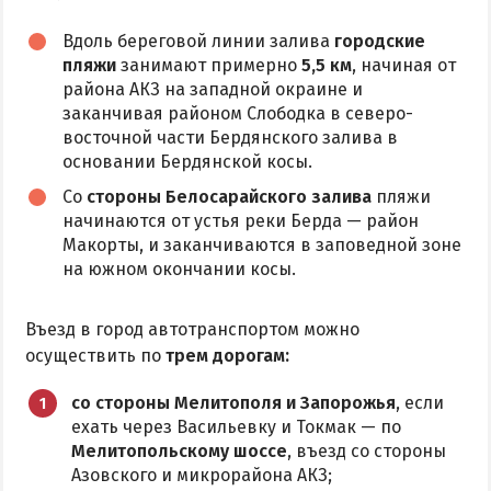
Аквапарк
Вдоль береговой линии залива
городские
пляжи
занимают примерно
5,5 км
, начиная от
Дельфинарий
района АКЗ на западной окраине и
Зоопарк
заканчивая районом Слободка в северо-
Виндсерфинг
восточной части Бердянского залива в
основании Бердянской косы.
Рыбалка
Со
стороны Белосарайского залива
пляжи
начинаются от устья реки Берда — район
ДОСТОПРИМЕЧАТЕЛЬНОСТИ
Макорты, и заканчиваются в заповедной зоне
на южном окончании косы.
Памятники и скульптуры
Приморская площадь
Въезд в город автотранспортом можно
Бердянские маяки
осуществить по
трем дорогам:
со стороны Мелитополя и Запорожья
, если
ЭКСКУРСИИ И МАРШРУТЫ
ехать через Васильевку и Токмак — по
Мелитопольскому шоссе
, въезд со стороны
Острова Дзендзик
Азовского и микрорайона АКЗ;