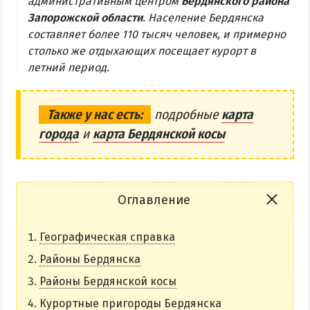
административным центром
Бердянского района
Запорожской области
. Население Бердянска
Бердянская коса
составляет более 110 тысяч человек, и примерно
столько же отдыхающих посещает курорт в
БЕРДЯНСКАЯ КОСА
летний период.
Ближняя коса
Средняя коса
Также у нас есть:
подробные
карта
города
и
карта Бердянской косы
Дальняя коса
АЗМОЛ
АКЗ
Оглавление
ВЕРХОВАЯ
Географическая справка
КОЛОНИЯ
КУРОРТ
Районы Бердянска
ЛИСКИ
Районы Бердянской косы
МАКОРТЫ
Курортные пригороды Бердянска