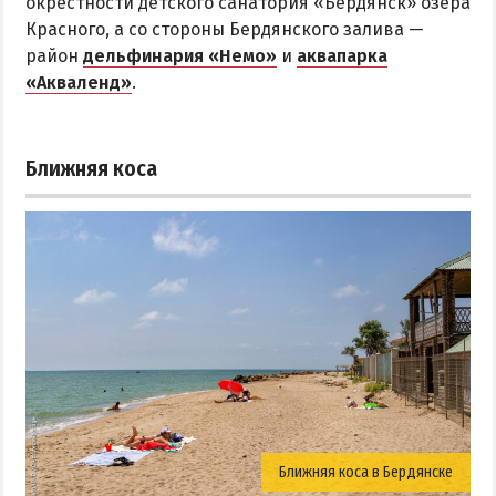
окрестности детского санатория «Бердянск» озера
Красного, а со стороны Бердянского залива —
район
дельфинария «Немо»
и
аквапарка
«Акваленд»
.
Ближняя коса
Ближняя коса в Бердянске