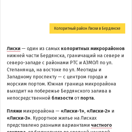
Колоритный район Лиски в Бердянске
Лиски
— один из самых
колоритных микрорайонов
нижней части Бердянска, граничащий на севере и
северо-западе с районами РТС и АЗМОЛ по ул.
Степанянца, на востоке по ул. Меотиды и
Западному проспекту — с центром города и
морским портом. Южная граница микрорайона
выходит на побережье Бердянского залива в
непосредственной
близости
от
порта
.
Пляжи
микрорайона —
«Лиски-1»
,
«Лиски-2»
и
«Лиски-3»
. Курортное жилье на Лисках
представлено разными вариантами
частного