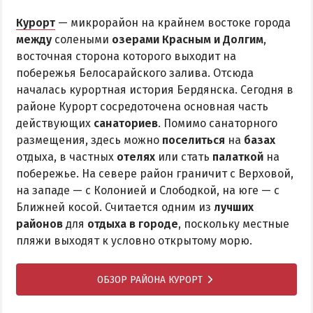
Курорт
— микрорайон на крайнем востоке города
между
солеными
озерами Красным и Долгим
,
восточная сторона которого выходит на
побережья Белосарайского залива. Отсюда
началась курортная история Бердянска. Сегодня в
районе Курорт сосредоточена основная часть
действующих
санаториев
. Помимо санаторного
размещения, здесь можно
поселиться
на
базах
отдыха, в частных
отелях
или стать
палаткой
на
побережье. На севере район граничит с Верховой,
на западе — с Колонией и Слободкой, на юге — с
Ближней косой. Считается одним из
лучших
районов
для
отдыха в городе
, поскольку местные
пляжи выходят к условно открытому морю.
ОБЗОР РАЙОНА КУРОРТ