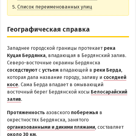
НАГОРНАЯ ЧАСТЬ
Список переименованных улиц
ПЕСКИ
СЛОБОДКА
Географическая справка
ЦЕНТР
ЧАСТНЫЙ СЕКТОР
Западнее городской границы протекает
река
АЗОВСКОЕ (ЛУНАЧАРСКОЕ)
Куцая Бердянка
, впадающая в Бердянский залив.
НОВОПЕТРОВКА
Северо-восточные окраины Бердянска
соседствуют
с
устьем
впадающей в
реки Берда
,
ЛЕЧЕНИЕ И БАЛЬНЕОТЕРАПИЯ
которая дала название городу, заливу и
соседней
косе
. Сама Берда впадает в омывающий
Грязи, лиманы и соленые озера
восточный берег Бердянской косы
Белосарайский
Санатории
залив
.
История курорта
Протяженность
азовского
побережья
в
окрестностях Бердянска, занятого
ПИТАНИЕ
организованными и дикими пляжами
, составляет
РАЗВЛЕЧЕНИЯ
около 30 км
.