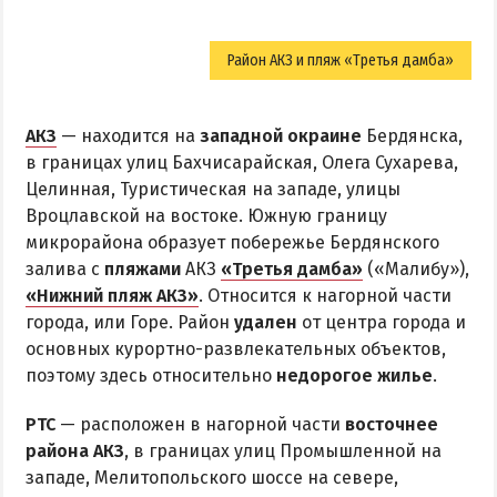
Район АКЗ и пляж «Третья дамба»
АКЗ
— находится на
западной окраине
Бердянска,
в границах улиц Бахчисарайская, Олега Сухарева,
Целинная, Туристическая на западе, улицы
Вроцлавской на востоке. Южную границу
микрорайона образует побережье Бердянского
залива с
пляжами
АКЗ
«Третья дамба»
(«Малибу»),
«Нижний пляж АКЗ»
. Относится к нагорной части
города, или Горе. Район
удален
от центра города и
основных курортно-развлекательных объектов,
поэтому здесь относительно
недорогое жилье
.
РТС
— расположен в нагорной части
восточнее
района АКЗ
, в границах улиц Промышленной на
западе, Мелитопольского шоссе на севере,