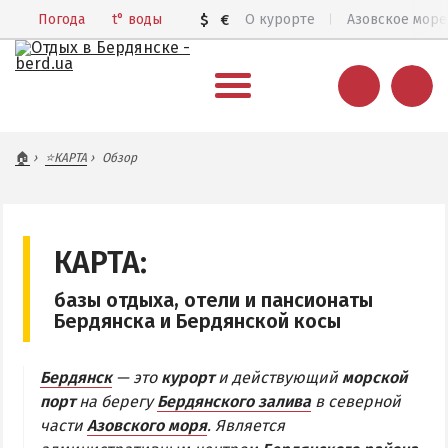
Погода
t°
воды
$
€
О курорте
Азовское море
ВЕСЬ БЕРДЯНСК
🏠
⭐КАРТА
Обзор
Общий обзор курорта
Все базы отдыха и отели
Цены 2026
КАРТА:
Пляжи
базы отдыха, отели и пансионаты
Веб-камеры
Бердянска и Бердянской косы
Бердянск в 3D
Бердянск
— это
курорт
и действующий
морской
КАРТА БЕРДЯНСКА
порт
на берегу
Бердянского залива
в северной
части
Азовского моря
. Является
Городская часть