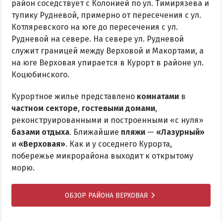
район соседствует с Колонией по ул. Тимирязева и
тупику Рудневой, примерно от пересечения с ул.
Котляревского на юге до пересечения с ул.
Рудневой на севере. На севере ул. Рудневой
служит границей между Верховой и Макортами, а
на юге Верховая упирается в Курорт в районе ул.
Коцюбинского.
Курортное жилье представлено
комнатами
в
частном секторе
,
гостевыми домами
,
реконструированными и построенными «с нуля»
базами отдыха
. Ближайшие
пляжи
—
«Лазурный»
и
«Верховая»
. Как и у соседнего Курорта,
побережье микрорайона выходит к открытому
морю.
ОБЗОР РАЙОНА ВЕРХОВАЯ