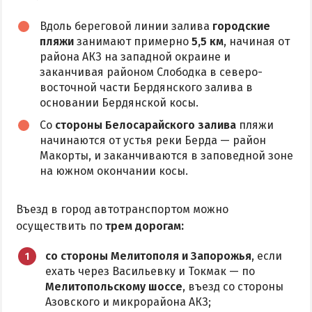
Аквапарк
Вдоль береговой линии залива
городские
пляжи
занимают примерно
5,5 км
, начиная от
Дельфинарий
района АКЗ на западной окраине и
Зоопарк
заканчивая районом Слободка в северо-
Виндсерфинг
восточной части Бердянского залива в
основании Бердянской косы.
Рыбалка
Со
стороны Белосарайского залива
пляжи
начинаются от устья реки Берда — район
ДОСТОПРИМЕЧАТЕЛЬНОСТИ
Макорты, и заканчиваются в заповедной зоне
на южном окончании косы.
Памятники и скульптуры
Приморская площадь
Въезд в город автотранспортом можно
Бердянские маяки
осуществить по
трем дорогам:
со стороны Мелитополя и Запорожья
, если
ЭКСКУРСИИ И МАРШРУТЫ
ехать через Васильевку и Токмак — по
Мелитопольскому шоссе
, въезд со стороны
Острова Дзендзик
Азовского и микрорайона АКЗ;