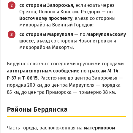
Приазовский природный парк
со стороны Запорожья
, если ехать через
Орехов, Пологи и Конские Раздоры — по
ПРОЕЗД
Восточному проспекту
, въезд со стороны
микрорайона Военный Городок;
Маршрутки
со стороны Мариуполя
— по
Мариупольскому
шоссе
, въезд со стороны Новопетровки и
микрорайона Макорты.
РЕКОМЕНДАЦИИ ПО ВЫБОРУ ЖИЛЬЯ
Отдых с детьми
Бердянск связан с соседними крупными городами
Отдых в мае и на майские
автотранспортным сообщение
по
трассам М-14
,
Р-37
и
Т-0815
. Расстояние до центра Запорожья —
Отдых в сентябре
порядка 200 км, до центра Мариуполя — порядка
Отдых зимой и в межсезонье
85 км, до центра Приморска — примерно 38 км.
Недорогой отдых
Отдых с бассейном
Районы Бердянска
Отдых на первой линии
Отдых на набережной
Часть города, расположенная на
материковом