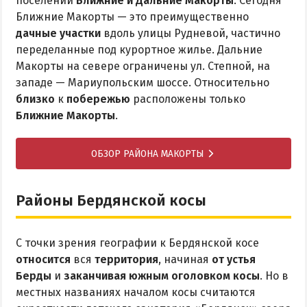
поселений
Ближние и Дальние Макорты
. Сегодня
Ближние Макорты — это преимущественно
дачные участки
вдоль улицы Рудневой, частично
переделанные под курортное жилье. Дальние
Макорты на севере ограничены ул. Степной, на
западе — Мариупольским шоссе. Относительно
близко
к
побережью
расположены только
Ближние Макорты
.
ОБЗОР РАЙОНА МАКОРТЫ
Районы Бердянской косы
С точки зрения географии к Бердянской косе
относится
вся
территория
, начиная
от устья
Берды
и
заканчивая южным оголовком косы
. Но в
местных названиях началом косы считаются