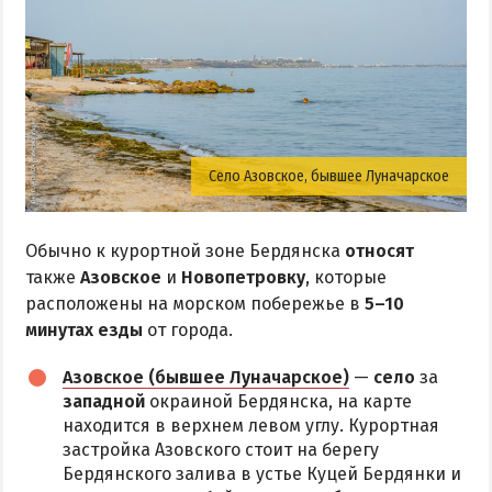
Село Азовское, бывшее Луначарское
Обычно к курортной зоне Бердянска
относят
также
Азовское
и
Новопетровку
, которые
расположены на морском побережье в
5–10
минутах езды
от города.
Азовское (бывшее Луначарское)
—
село
за
западной
окраиной Бердянска, на карте
находится в верхнем левом углу. Курортная
застройка Азовского стоит на берегу
Бердянского залива в устье Куцей Бердянки и