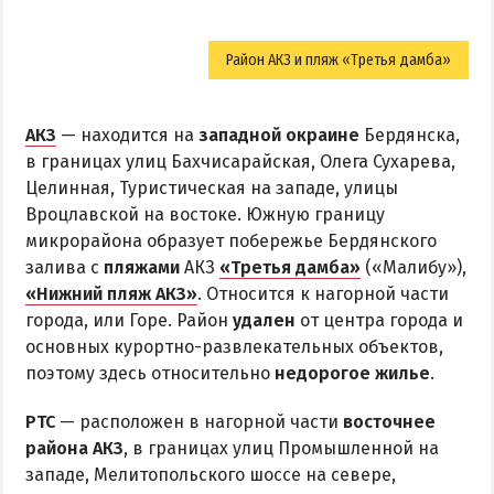
Район АКЗ и пляж «Третья дамба»
АКЗ
— находится на
западной окраине
Бердянска,
в границах улиц Бахчисарайская, Олега Сухарева,
Целинная, Туристическая на западе, улицы
Вроцлавской на востоке. Южную границу
микрорайона образует побережье Бердянского
залива с
пляжами
АКЗ
«Третья дамба»
(«Малибу»),
«Нижний пляж АКЗ»
. Относится к нагорной части
города, или Горе. Район
удален
от центра города и
основных курортно-развлекательных объектов,
поэтому здесь относительно
недорогое жилье
.
РТС
— расположен в нагорной части
восточнее
района АКЗ
, в границах улиц Промышленной на
западе, Мелитопольского шоссе на севере,