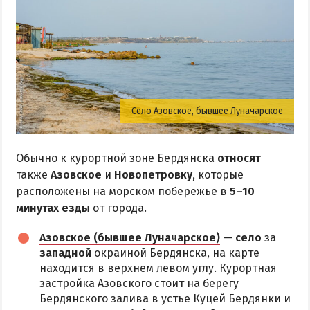
Село Азовское, бывшее Луначарское
Обычно к курортной зоне Бердянска
относят
также
Азовское
и
Новопетровку
, которые
расположены на морском побережье в
5–10
минутах езды
от города.
Азовское (бывшее Луначарское)
—
село
за
западной
окраиной Бердянска, на карте
находится в верхнем левом углу. Курортная
застройка Азовского стоит на берегу
Бердянского залива в устье Куцей Бердянки и