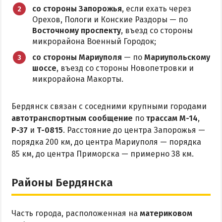
Приазовский природный парк
со стороны Запорожья
, если ехать через
Орехов, Пологи и Конские Раздоры — по
ПРОЕЗД
Восточному проспекту
, въезд со стороны
микрорайона Военный Городок;
Маршрутки
со стороны Мариуполя
— по
Мариупольскому
шоссе
, въезд со стороны Новопетровки и
микрорайона Макорты.
РЕКОМЕНДАЦИИ ПО ВЫБОРУ ЖИЛЬЯ
Отдых с детьми
Бердянск связан с соседними крупными городами
Отдых в мае и на майские
автотранспортным сообщение
по
трассам М-14
,
Р-37
и
Т-0815
. Расстояние до центра Запорожья —
Отдых в сентябре
порядка 200 км, до центра Мариуполя — порядка
Отдых зимой и в межсезонье
85 км, до центра Приморска — примерно 38 км.
Недорогой отдых
Отдых с бассейном
Районы Бердянска
Отдых на первой линии
Отдых на набережной
Часть города, расположенная на
материковом