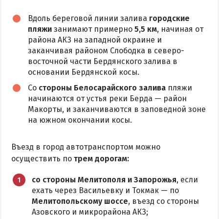
Аквапарк
Вдоль береговой линии залива
городские
пляжи
занимают примерно
5,5 км
, начиная от
Дельфинарий
района АКЗ на западной окраине и
Зоопарк
заканчивая районом Слободка в северо-
Виндсерфинг
восточной части Бердянского залива в
основании Бердянской косы.
Рыбалка
Со
стороны Белосарайского залива
пляжи
начинаются от устья реки Берда — район
ДОСТОПРИМЕЧАТЕЛЬНОСТИ
Макорты, и заканчиваются в заповедной зоне
на южном окончании косы.
Памятники и скульптуры
Приморская площадь
Въезд в город автотранспортом можно
Бердянские маяки
осуществить по
трем дорогам:
со стороны Мелитополя и Запорожья
, если
ЭКСКУРСИИ И МАРШРУТЫ
ехать через Васильевку и Токмак — по
Мелитопольскому шоссе
, въезд со стороны
Острова Дзендзик
Азовского и микрорайона АКЗ;