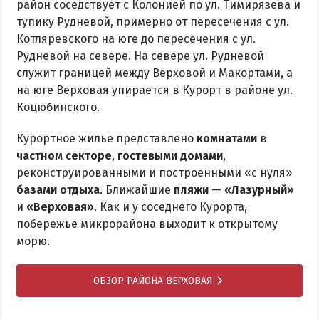
район соседствует с Колонией по ул. Тимирязева и
тупику Рудневой, примерно от пересечения с ул.
Котляревского на юге до пересечения с ул.
Рудневой на севере. На севере ул. Рудневой
служит границей между Верховой и Макортами, а
на юге Верховая упирается в Курорт в районе ул.
Коцюбинского.
Курортное жилье представлено
комнатами
в
частном секторе
,
гостевыми домами
,
реконструированными и построенными «с нуля»
базами отдыха
. Ближайшие
пляжи
—
«Лазурный»
и
«Верховая»
. Как и у соседнего Курорта,
побережье микрорайона выходит к открытому
морю.
ОБЗОР РАЙОНА ВЕРХОВАЯ