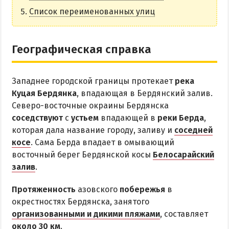
НАГОРНАЯ ЧАСТЬ
Список переименованных улиц
ПЕСКИ
СЛОБОДКА
Географическая справка
ЦЕНТР
ЧАСТНЫЙ СЕКТОР
Западнее городской границы протекает
река
АЗОВСКОЕ (ЛУНАЧАРСКОЕ)
Куцая Бердянка
, впадающая в Бердянский залив.
НОВОПЕТРОВКА
Северо-восточные окраины Бердянска
соседствуют
с
устьем
впадающей в
реки Берда
,
ЛЕЧЕНИЕ И БАЛЬНЕОТЕРАПИЯ
которая дала название городу, заливу и
соседней
косе
. Сама Берда впадает в омывающий
Грязи, лиманы и соленые озера
восточный берег Бердянской косы
Белосарайский
Санатории
залив
.
История курорта
Протяженность
азовского
побережья
в
окрестностях Бердянска, занятого
ПИТАНИЕ
организованными и дикими пляжами
, составляет
РАЗВЛЕЧЕНИЯ
около 30 км
.