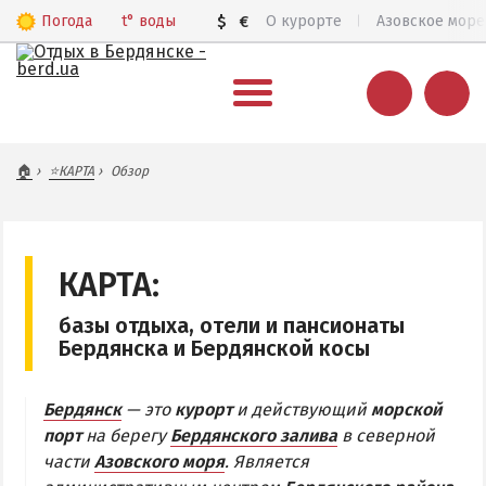
Погода
t°
воды
$
€
О курорте
Азовское море
ВЕСЬ БЕРДЯНСК
🏠
⭐КАРТА
Обзор
Общий обзор курорта
Все базы отдыха и отели
Цены 2026
КАРТА:
Пляжи
базы отдыха, отели и пансионаты
Веб-камеры
Бердянска и Бердянской косы
Бердянск в 3D
Бердянск
— это
курорт
и действующий
морской
КАРТА БЕРДЯНСКА
порт
на берегу
Бердянского залива
в северной
части
Азовского моря
. Является
Городская часть