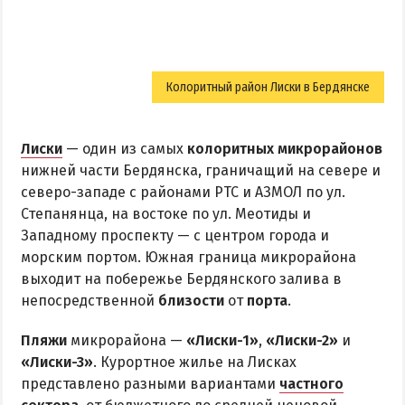
Колоритный район Лиски в Бердянске
Лиски
— один из самых
колоритных микрорайонов
нижней части Бердянска, граничащий на севере и
северо-западе с районами РТС и АЗМОЛ по ул.
Степанянца, на востоке по ул. Меотиды и
Западному проспекту — с центром города и
морским портом. Южная граница микрорайона
выходит на побережье Бердянского залива в
непосредственной
близости
от
порта
.
Пляжи
микрорайона —
«Лиски-1»
,
«Лиски-2»
и
«Лиски-3»
. Курортное жилье на Лисках
представлено разными вариантами
частного