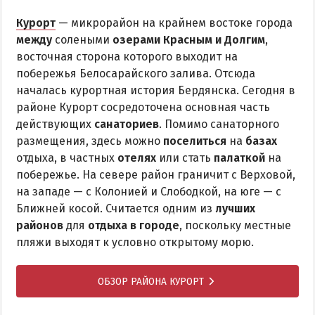
Курорт
— микрорайон на крайнем востоке города
между
солеными
озерами Красным и Долгим
,
восточная сторона которого выходит на
побережья Белосарайского залива. Отсюда
началась курортная история Бердянска. Сегодня в
районе Курорт сосредоточена основная часть
действующих
санаториев
. Помимо санаторного
размещения, здесь можно
поселиться
на
базах
отдыха, в частных
отелях
или стать
палаткой
на
побережье. На севере район граничит с Верховой,
на западе — с Колонией и Слободкой, на юге — с
Ближней косой. Считается одним из
лучших
районов
для
отдыха в городе
, поскольку местные
пляжи выходят к условно открытому морю.
ОБЗОР РАЙОНА КУРОРТ