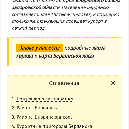
административным центром
Бердянского района
Запорожской области
. Население Бердянска
Бердянская коса
составляет более 110 тысяч человек, и примерно
столько же отдыхающих посещает курорт в
БЕРДЯНСКАЯ КОСА
летний период.
Ближняя коса
Средняя коса
Также у нас есть:
подробные
карта
города
и
карта Бердянской косы
Дальняя коса
АЗМОЛ
АКЗ
Оглавление
ВЕРХОВАЯ
Географическая справка
КОЛОНИЯ
КУРОРТ
Районы Бердянска
ЛИСКИ
Районы Бердянской косы
МАКОРТЫ
Курортные пригороды Бердянска