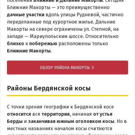
поселений
Ближние и Дальние Макорты
. Сегодня
Ближние Макорты — это преимущественно
дачные участки
вдоль улицы Рудневой, частично
переделанные под курортное жилье. Дальние
Макорты на севере ограничены ул. Степной, на
западе — Мариупольским шоссе. Относительно
близко
к
побережью
расположены только
Ближние Макорты
.
ОБЗОР РАЙОНА МАКОРТЫ
Районы Бердянской косы
С точки зрения географии к Бердянской косе
относится
вся
территория
, начиная
от устья
Берды
и
заканчивая южным оголовком косы
. Но в
местных названиях началом косы считаются