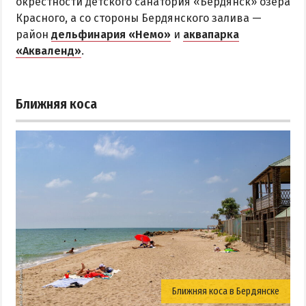
окрестности детского санатория «Бердянск» озера
Красного, а со стороны Бердянского залива —
район
дельфинария «Немо»
и
аквапарка
«Акваленд»
.
Ближняя коса
Ближняя коса в Бердянске