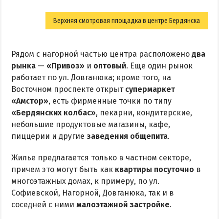
Верхняя смотровая площадка в центре Бердянска
Рядом с нагорной частью центра расположено
два
рынка
—
«Привоз»
и
оптовый
. Еще один рынок
работает по ул. Довганюка; кроме того, на
Восточном проспекте открыт
супермаркет
«Амстор»
, есть фирменные точки по типу
«Бердянских колбас»
, пекарни, кондитерские,
небольшие продуктовые магазины, кафе,
пиццерии и другие
заведения общепита
.
Жилье предлагается только в частном секторе,
причем это могут быть как
квартиры посуточно
в
многоэтажных домах, к примеру, по ул.
Софиевской, Нагорной, Довганюка, так и в
соседней с ними
малоэтажной застройке
.