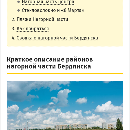
Нагорная часть центра
НАГОРНАЯ ЧАСТЬ
Стекловолокно и «8 Марта»
ПЕСКИ
Пляжи Нагорной части
СЛОБОДКА
Как добраться
ЦЕНТР
Сводка о нагорной части Бердянска
ЧАСТНЫЙ СЕКТОР
АЗОВСКОЕ (ЛУНАЧАРСКОЕ)
Краткое описание районов
НОВОПЕТРОВКА
нагорной части Бердянска
ЛЕЧЕНИЕ И БАЛЬНЕОТЕРАПИЯ
Грязи, лиманы и соленые озера
Санатории
История курорта
ПИТАНИЕ
РАЗВЛЕЧЕНИЯ