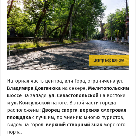
Центр Бердянска
Нагорная часть центра, или Гора, ограничена
ул.
Владимира Довганюка
на севере,
Мелитопольским
шоссе
на западе,
ул. Севастопольской
на востоке
и
ул. Консульской
на юге. В этой части города
расположены:
Дворец спорта
,
верхняя смотровая
площадка
с лучшим, по мнению многих туристов,
видом на город,
верхний створный знак
морского
порта.