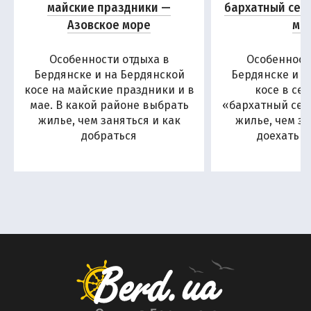
майские праздники —
бархатный сез
Азовское море
мо
Особенности отдыха в
Особенност
Бердянске и на Бердянской
Бердянске и н
косе на майские праздники и в
косе в се
мае. В какой районе выбрать
«бархатный сезо
жилье, чем заняться и как
жилье, чем за
добраться
доехать н