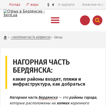
Погода
t°
воды
$
€
О курорте
Азовское море
ВЕСЬ БЕРДЯНСК
🏠
⭐НАГОРНАЯ ЧАСТЬ БЕРДЯНСКА
Обзор
Общий обзор курорта
Все базы отдыха и отели
Цены 2026
НАГОРНАЯ ЧАСТЬ
Пляжи
БЕРДЯНСКА:
Веб-камеры
какие районы входят, пляжи и
Бердянск в 3D
инфраструктура, как добраться
КАРТА БЕРДЯНСКА
Нагорная часть
Бердянска
— это
районы города
,
которые расположены на
холмах
коренного
Городская часть