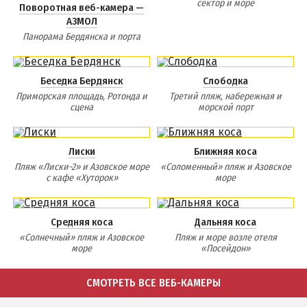
сектор и море
Поворотная веб-камера —
АЗМОЛ
Панорама Бердянска и порта
Беседка Бердянск
Слободка
Приморская площадь, Ротонда и
Третий пляж, набережная и
сцена
морской порт
Лиски
Ближняя коса
Пляж «Лиски-2» и Азовское море
«Соломенный» пляж и Азовское
с кафе «Хуторок»
море
Средняя коса
Дальняя коса
«Солнечный» пляж и Азовское
Пляж и море возле отеля
море
«Посейдон»
СМОТРЕТЬ ВСЕ ВЕБ-КАМЕРЫ