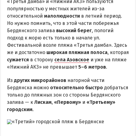
«Третья дамба» и «Нижний АКЗ» пользуются
популярностью у местных жителей из-за
относительной
малолюдности
в летний период.
Но нужно помнить, что в этой части побережья
Бердянского залива
высокий берег
, пологий
подход к морю есть только в начале ул.
Фестивальной возле пляжа «Третья дамба». Здесь
же и достаточно
широкая пляжная полоса
, которая
сужается
в сторону
села Азовское
и уже на пляже
«Нижний АКЗ» не превышает
5–6 метров
.
Из
других микрорайонов
нагорной части
Бердянска можно
относительно быстро
добраться
только до пляжных зон со стороны Бердянского
залива — к
Лискам
,
«Первому»
и
«Третьему»
городским
.