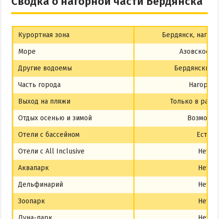
Сводка о нагорной части Бердянска
Курортная зона
Бердянск, нагорн
Море
Азовское м
Другие водоемы
Бердянский з
Часть города
Нагорная
Выход на пляжи
Только в райо
Отдых осенью и зимой
Возможе
Отели с бассейном
Есть
Отели с All Inclusive
Нет
Аквапарк
Нет
Дельфинарий
Нет
Зоопарк
Нет
Луна-парк
Нет