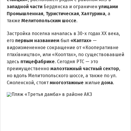
западной части
Бердянска и ограничен
улицами
Промышленная
,
Туристическая
,
Халтурина
, а
также
Мелитопольским шоссе
.
Застройка поселка началась в 30-х годах XX века,
его
первым названием
был
«Каптах»
—
видоизмененное сокращение от «Кооперативне
птахівництво», или «Кооптах», по существовавшей
здесь
птицефабрике
. Сегодня РТС — это
преимущественно
малоэтажный частный сектор
,
но вдоль Мелитопольского шоссе, а также по ул.
Смоленской, стоят
многоэтажные
жилые
дома
.