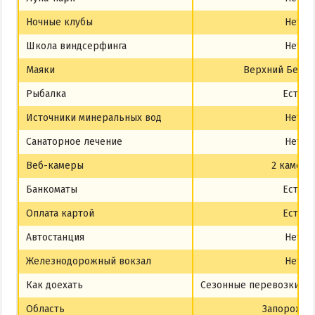
Ночные клубы
Нет
Школа виндсерфинга
Нет
Маяки
Верхний Бердя
Рыбалка
Есть
Источники минеральных вод
Нет
Санаторное лечение
Нет
Веб-камеры
2 камеры
Банкоматы
Есть
Оплата картой
Есть
Автостанция
Нет
Железнодорожный вокзал
Нет
Как доехать
Сезонные перевозки, ав
Область
Запорожск