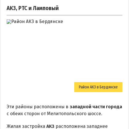
Приазовский природный парк
АКЗ, РТС и Ламповый
ПРОЕЗД
Маршрутки
РЕКОМЕНДАЦИИ ПО ВЫБОРУ ЖИЛЬЯ
Отдых с детьми
Отдых в мае и на майские
Отдых в сентябре
Отдых зимой и в межсезонье
Район АКЗ в Бердянске
Недорогой отдых
Отдых с бассейном
Эти районы расположены в
западной части города
Отдых на первой линии
с обеих сторон от Мелитопольского шоссе.
Отдых на набережной
Жилая застройка
АКЗ
расположена западнее