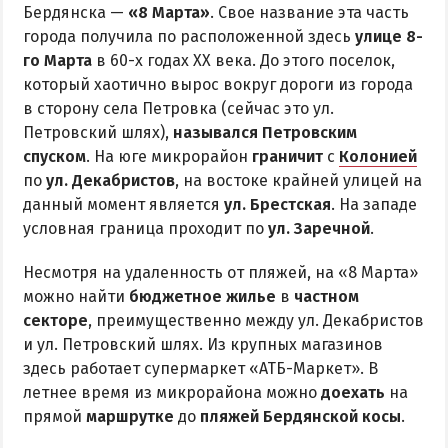
Бердянска —
«8 Марта»
. Свое название эта часть
города получила по расположенной здесь
улице 8-
го Марта
в 60-х годах ХХ века. До этого поселок,
который хаотично вырос вокруг дороги из города
в сторону села Петровка (сейчас это ул.
Петровский шлях),
назывался Петровским
спуском
. На юге микрорайон
граничит
с
Колонией
по
ул. Декабристов
, на востоке крайней улицей на
данный момент является
ул. Брестская
. На западе
условная граница проходит по
ул. Заречной
.
Несмотря на удаленность от пляжей, на «8 Марта»
можно найти
бюджетное жилье
в
частном
секторе
, преимущественно между ул. Декабристов
и ул. Петровский шлях. Из крупных магазинов
здесь работает супермаркет «АТБ-Маркет». В
летнее время из микрорайона можно
доехать
на
прямой
маршрутке
до
пляжей Бердянской косы
.