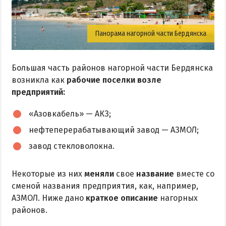
Аквапарк
Дельфинарий
Панорама нагорной части Бердянска
Зоопарк
Виндсерфинг
Большая часть районов нагорной части Бердянска
Рыбалка
возникла как
рабочие поселки возле
предприятий:
ДОСТОПРИМЕЧАТЕЛЬНОСТИ
«Азовкабель» — АКЗ;
Памятники и скульптуры
нефтеперерабатывающий завод — АЗМОЛ;
Приморская площадь
завод стекловолокна.
Бердянские маяки
Некоторые из них
меняли
свое
название
вместе со
сменой названия предприятия, как, например,
ЭКСКУРСИИ И МАРШРУТЫ
АЗМОЛ. Ниже дано
краткое описание
нагорных
районов.
Острова Дзендзик