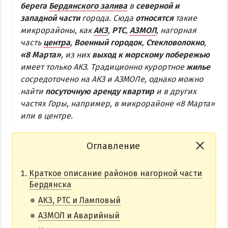
берега
Бердянского залива
в
северной и
Бердянская коса
западной части
города. Сюда
относятся
такие
микрорайоны, как
АКЗ
,
РТС
,
АЗМОЛ
, нагорная
часть
центра
,
Военный городок
,
Стекловолокно
,
БЕРДЯНСКАЯ КОСА
«8 Марта»
, из них
выход к морскому побережью
имеет только АКЗ. Традиционно курортное
жилье
Ближняя коса
сосредоточено на АКЗ и АЗМОЛе, однако можно
Средняя коса
найти
посуточную аренду квартир
и в других
Дальняя коса
частях Горы, например, в микрорайоне «8 Марта»
или в центре.
АЗМОЛ
АКЗ
Оглавление
ВЕРХОВАЯ
Краткое описание районов нагорной части
КОЛОНИЯ
Бердянска
КУРОРТ
АКЗ, РТС и Ламповый
ЛИСКИ
АЗМОЛ и Аварийный
МАКОРТЫ