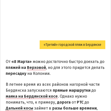
«Третий» городской пляж в Бердянске
От
«8 Марта»
можно достаточно быстро доехать до
пляжей на
Верховой
, но для этого придется делать
пересадку
на Колонии.
В летнее время из всех районов нагорной части
Бердянска запускаются
прямые маршрутки
до
маяка на Бердянской косе
. Однако нужно
понимать, что, к примеру,
дорога
от
РТС
до
Дальней косы
займет в
разы больше времени
,