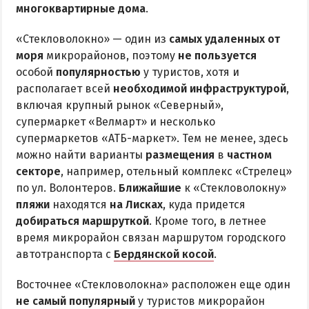
многоквартирные дома
.
«Стекловолокно» — один из
самых удаленных от
моря
микрорайонов, поэтому
не пользуется
особой
популярностью
у туристов, хотя и
располагает всей
необходимой инфраструктурой
,
включая крупный рынок «Северный»,
супермаркет «Велмарт» и несколько
супермаркетов «АТБ-маркет». Тем не менее, здесь
можно найти варианты
размещения
в
частном
секторе
, например, отельный комплекс «Стрелец»
по ул. Волонтеров.
Ближайшие
к «Стекловолокну»
пляжи
находятся
на Лисках
, куда придется
добираться маршруткой
. Кроме того, в летнее
время микрорайон связан маршрутом городского
автотранспорта с
Бердянской косой
.
Восточнее «Стекловолокна» расположен еще один
не самый популярный
у туристов микрорайон