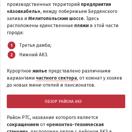
Квартиры посуточно
производственных территорий
предприятия
«Азовкабель»
, между побережьем Бердянского
залива и
Мелитопольским шоссе
. Здесь
расположены единственные
пляжи
в этой части
города:
Третья дамба;
Нижний АКЗ.
Курортное
жилье
представлено различными
вариантами
частного сектора
, от комнат у хозяев
до новых мини-отелей и пансионатов.
ОБЗОР РАЙОНА АКЗ
Район РТС
,
название которого является
сокращением
от
«ремонтно-техническая
станция»
, расположен рядом с районом АКЗ в