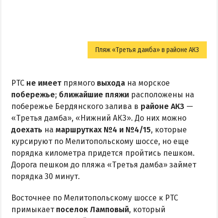
Пляж «Третья дамба» в районе АКЗ
РТС
не имеет
прямого
выхода
на морское
побережье
;
ближайшие пляжи
расположены на
побережье Бердянского залива в
районе АКЗ
—
«Третья дамба», «Нижний АКЗ». До них можно
доехать
на
маршрутках №4 и №4/15
, которые
курсируют по Мелитопольскому шоссе, но еще
порядка километра придется пройтись пешком.
Дорога пешком до пляжа «Третья дамба» займет
порядка 30 минут.
Восточнее по Мелитопольскому шоссе к РТС
примыкает
поселок Ламповый
, который