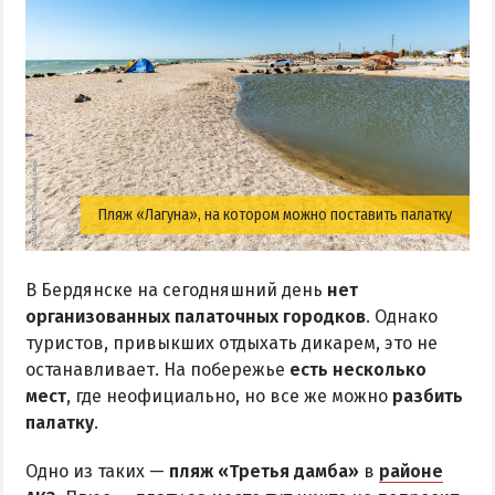
Приазовский природный парк
ПРОЕЗД
Маршрутки
РЕКОМЕНДАЦИИ ПО ВЫБОРУ ЖИЛЬЯ
Пляж «Лагуна», на котором можно поставить палатку
Отдых с детьми
Отдых в мае и на майские
В Бердянске на сегодняшний день
нет
Отдых в сентябре
организованных палаточных городков
. Однако
Отдых зимой и в межсезонье
туристов, привыкших отдыхать дикарем, это не
Недорогой отдых
останавливает. На побережье
есть несколько
мест
, где неофициально, но все же можно
разбить
Отдых с бассейном
палатку
.
Отдых на первой линии
Отдых на набережной
Одно из таких —
пляж «Третья дамба»
в
районе