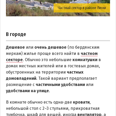
Частный сектор в районе Лиски
В городе
Дешевое
или
очень дешевое
(по бердянским
меркам) жилье проще всего найти в
частном
секторе
. Обычно это небольшие
комнатушки
в
домах местных жителей или в гостевых домах,
обустроенных на территории
частных
домовладений
. Такой вариант предполагает
размещение с
частичными удобствами
или
удобствами на улице
.
В комнате обычно есть одна-две
кровати
,
небольшой стол с 2–3 стульями, прикроватная
тумбочка, шкаф для вещей, иногда
вентилятор
, а