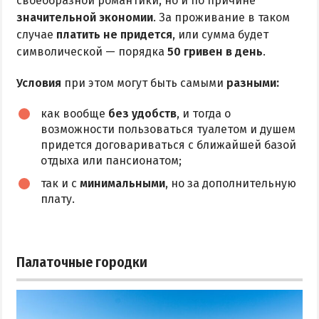
своеобразной романтики, но и по причине
значительной экономии
. За проживание в таком
Аквапарк
случае
платить не придется
, или сумма будет
Дельфинарий
символической — порядка
50 гривен в день
.
Зоопарк
Условия
при этом могут быть самыми
разными:
Виндсерфинг
Рыбалка
как вообще
без удобств
, и тогда о
возможности пользоваться туалетом и душем
придется договариваться с ближайшей базой
ДОСТОПРИМЕЧАТЕЛЬНОСТИ
отдыха или пансионатом;
Памятники и скульптуры
так и с
минимальными
, но за дополнительную
плату.
Приморская площадь
Бердянские маяки
Палаточные городки
ЭКСКУРСИИ И МАРШРУТЫ
Острова Дзендзик