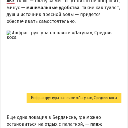
АКЗ
. Плюс — плату за место тут никто не попросит,
Квартиры посуточно
минус —
минимальные удобства
, такие как туалет,
душ и источник пресной воды — придется
обеспечивать самостоятельно.
Инфраструктура на пляже «Лагуна», Средняя коса
Еще одна локация в Бердянске, где можно
остановиться на отдых с палаткой, —
пляж