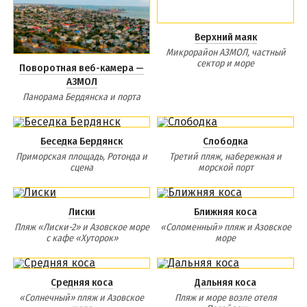
Верхний маяк
Микрорайон АЗМОЛ, частный
сектор и море
Поворотная веб-камера —
АЗМОЛ
Панорама Бердянска и порта
Беседка Бердянск
Слободка
Приморская площадь, Ротонда и
Третий пляж, набережная и
сцена
морской порт
Лиски
Ближняя коса
Пляж «Лиски-2» и Азовское море
«Соломенный» пляж и Азовское
с кафе «Хуторок»
море
Средняя коса
Дальняя коса
«Солнечный» пляж и Азовское
Пляж и море возле отеля