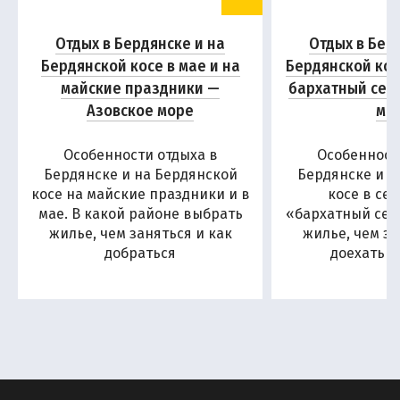
Отдых в Бердянске и на
Отдых в Бер
Бердянской косе в мае и на
Бердянской кос
майские праздники —
бархатный сез
Азовское море
мо
Особенности отдыха в
Особенност
Бердянске и на Бердянской
Бердянске и н
косе на майские праздники и в
косе в се
мае. В какой районе выбрать
«бархатный сезо
жилье, чем заняться и как
жилье, чем за
добраться
доехать н