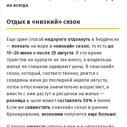
не всегда
.
Отдых в «низкий» сезон
Еще один способ
недорого отдохнуть
в Бердянске
—
поехать
на море в
«низкий» сезон
, то есть
до
15–20 июня
и
после 25 августа
. В это время
туристов на курорте не так много, а владельцы
жилья не слишком задирают цены. В «высокий»
сезон, который, соответственно, длится с
середины июня до последней недели августа,
поток отпускников значительно возрастает, а
вместе с ним растут и расценки на жилье —
разница
в цене может
составлять 50%
и более.
Если же
совместить
«низкий» сезон и раннее
бронирование,
экономия
получится
еще больше
.
О других
нюансах
отдыха в мае и в «бархатный»