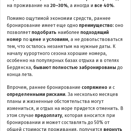
на проживание на
20–30%
, а иногда и
все 40%
.
Помимо ощутимой экономии средств, раннее
бронирование имеет еще одно
преимущество:
оно
позволяет
подобрать
наиболее
подходящий
номер
по
цене
и
условиям
, а не довольствоваться
тем, что осталось незанятым на нужные даты. К
началу курортного сезона хорошие номера,
особенно на популярных базах отдыха и в отелях
Бердянска,
бывают полностью забронированы
до
конца лета.
Впрочем, раннее бронирование
сопряжено
и с
определенными рисками
. За несколько месяцев
планы и жизненные обстоятельства могут
измениться, и отдых на море придется отменить. В
этом случае
предоплату
, которая вносится при
бронировании и может составлять до 50% от
общей стоимости проживания, получится
вернуть