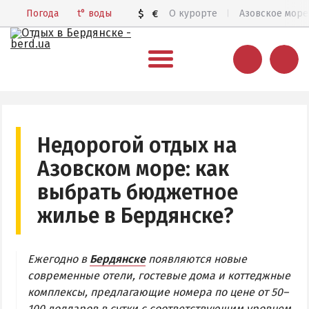
Погода
t°
воды
$
€
О курорте
Азовское море
ВЕСЬ БЕРДЯНСК
Общий обзор курорта
Недорогой отдых на
Все базы отдыха и отели
Азовском море: как
Цены 2026
выбрать бюджетное
Пляжи
жилье в Бердянске?
Веб-камеры
Бердянск в 3D
Ежегодно в
Бердянске
появляются новые
современные отели, гостевые дома и коттеджные
КАРТА БЕРДЯНСКА
комплексы, предлагающие номера по цене от 50–
100 долларов в сутки с соответствующим уровнем
Городская часть