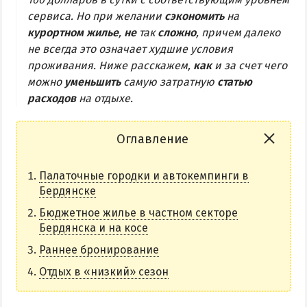
сервиса. Но при желании
сэкономить
на
Бердянская коса
курортном жилье
,
не
так
сложно
, причем далеко
не всегда это означает худшие условия
БЕРДЯНСКАЯ КОСА
проживания. Ниже расскажем,
как
и за счет чего
можно
уменьшить
самую затратную
статью
Ближняя коса
расходов
на отдыхе.
Средняя коса
Дальняя коса
Оглавление
АЗМОЛ
Палаточные городки и автокемпинги в
Бердянске
АКЗ
Бюджетное жилье в частном секторе
ВЕРХОВАЯ
Бердянска и на косе
КОЛОНИЯ
Раннее бронирование
КУРОРТ
Отдых в «низкий» сезон
ЛИСКИ
МАКОРТЫ