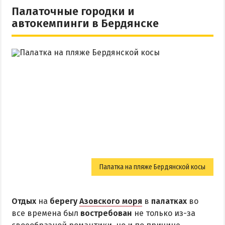
Палаточные городки и
НАГОРНАЯ ЧАСТЬ
автокемпинги в Бердянске
ПЕСКИ
СЛОБОДКА
ЦЕНТР
ЧАСТНЫЙ СЕКТОР
АЗОВСКОЕ (ЛУНАЧАРСКОЕ)
НОВОПЕТРОВКА
ЛЕЧЕНИЕ И БАЛЬНЕОТЕРАПИЯ
Грязи, лиманы и соленые озера
Санатории
Палатка на пляже Бердянской косы
История курорта
Отдых
на
берегу
Азовского моря
в
палатках
во
ПИТАНИЕ
все времена был
востребован
не только из-за
РАЗВЛЕЧЕНИЯ